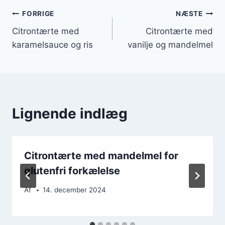
Indlægsnavigation
FORRIGE
NÆSTE
Citrontærte med
Citrontærte med
karamelsauce og ris
vanilje og mandelmel
Lignende indlæg
Citrontærte med mandelmel for
glutenfri forkælelse
Af
14. december 2024