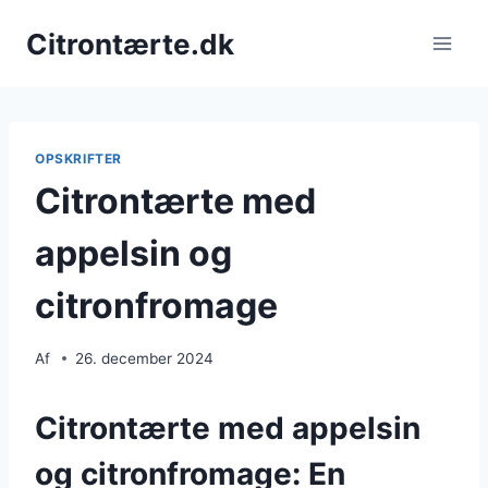
Fortsæt
Citrontærte.dk
til
indhold
OPSKRIFTER
Citrontærte med
appelsin og
citronfromage
Af
26. december 2024
Citrontærte med appelsin
og citronfromage: En