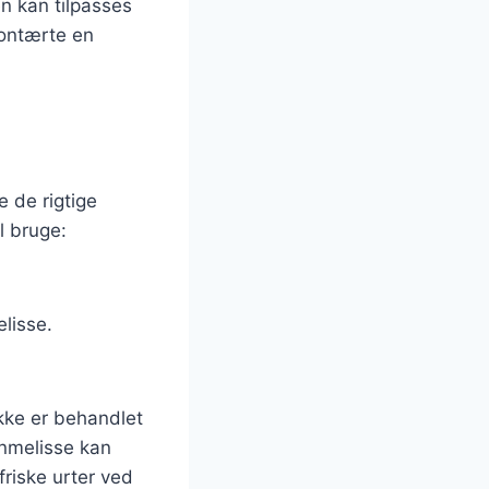
en kan tilpasses
rontærte en
e de rigtige
l bruge:
elisse.
ikke er behandlet
onmelisse kan
friske urter ved