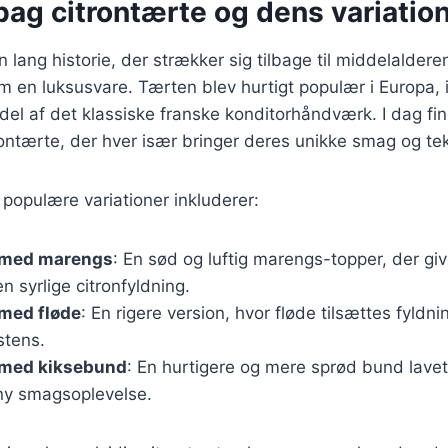
bag citrontærte og dens variatio
 lang historie, der strækker sig tilbage til middelalderen
m en luksusvare. Tærten blev hurtigt populær i Europa, i
del af det klassiske franske konditorhåndværk. I dag f
trontærte, der hver især bringer deres unikke smag og teks
populære variationer inkluderer:
 med marengs
: En sød og luftig marengs-topper, der giv
en syrlige citronfyldning.
 med fløde
: En rigere version, hvor fløde tilsættes fyldni
stens.
 med kiksebund
: En hurtigere og mere sprød bund lavet
 ny smagsoplevelse.