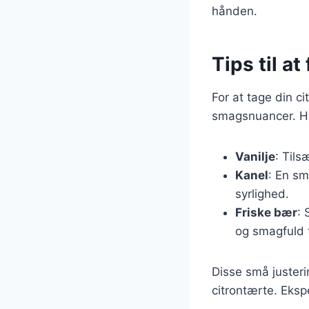
hånden.
Tips til a
For at tage din ci
smagsnuancer. He
Vanilje
: Tils
Kanel
: En sm
syrlighed.
Friske bær
: 
og smagfuld t
Disse små justeri
citrontærte. Eksp