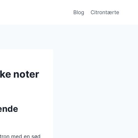
Blog
Citrontærte
ske noter
kende
citron med en sød