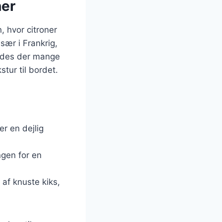
ner
, hvor citroner
sær i Frankrig,
indes der mange
tur til bordet.
er en dejlig
ngen for en
 af knuste kiks,