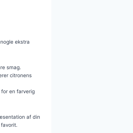
 nogle ekstra
bere smag.
rer citronens
for en farverig
æsentation af din
favorit.