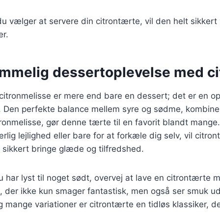
 vælger at servere din citrontærte, vil den helt sikkert 
er.
emmelig dessertoplevelse med ci
itronmelisse er mere end bare en dessert; det er en op
 Den perfekte balance mellem syre og sødme, kombin
tronmelisse, gør denne tærte til en favorit blandt mang
ærlig lejlighed eller bare for at forkæle dig selv, vil citr
t sikkert bringe glæde og tilfredshed.
har lyst til noget sødt, overvej at lave en citrontærte 
t, der ikke kun smager fantastisk, men også ser smuk u
og mange variationer er citrontærte en tidløs klassiker, de