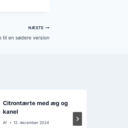
NÆSTE
 til en sødere version
Citrontærte med æg og
Citront
kanel
der imp
Af
12. december 2024
Af
21. 