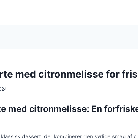
te med citronmelisse for fri
024
e med citronmelisse: En forfris
 klassisk dessert, der kombinerer den syrlige smag af 