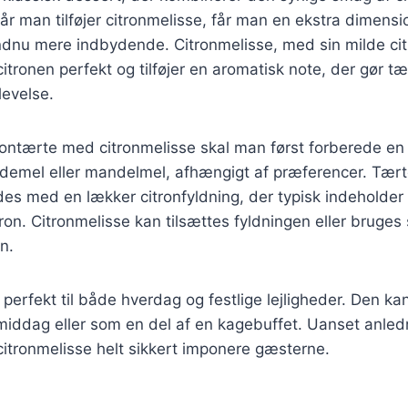
r man tilføjer citronmelisse, får man en ekstra dimensio
ndnu mere indbydende. Citronmelisse, med sin milde ci
tronen perfekt og tilføjer en aromatisk note, der gør tær
levelse.
trontærte med citronmelisse skal man først forberede en
edemel eller mandelmel, afhængigt af præferencer. Tæ
ldes med en lækker citronfyldning, der typisk indeholder
tron. Citronmelisse kan tilsættes fyldningen eller bruges
n.
perfekt til både hverdag og festlige lejligheder. Den k
 middag eller som en del af en kagebuffet. Uanset anled
itronmelisse helt sikkert imponere gæsterne.