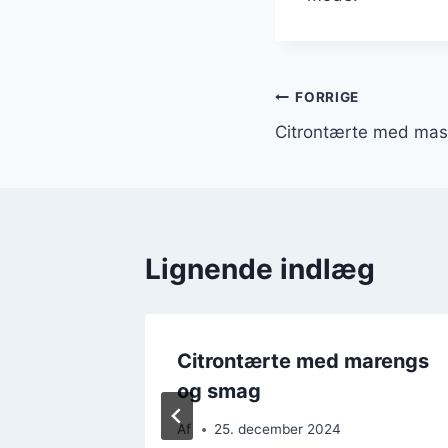
Indlægsnavi
FORRIGE
Citrontærte med masc
Lignende indlæg
Citrontærte med marengs
og smag
Af
25. december 2024