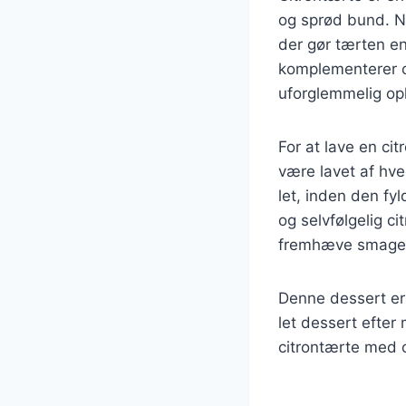
og sprød bund. Nå
der gør tærten e
komplementerer ci
uforglemmelig op
For at lave en ci
være lavet af hv
let, inden den fy
og selvfølgelig ci
fremhæve smage
Denne dessert er 
let dessert efter
citrontærte med c