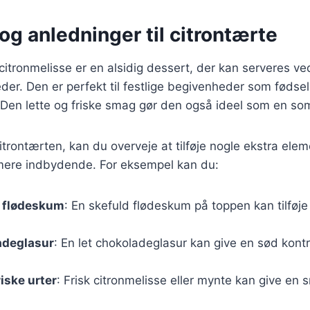
og anledninger til citrontærte
itronmelisse er en alsidig dessert, der kan serveres v
heder. Den er perfekt til festlige begivenheder som fødse
. Den lette og friske smag gør den også ideel som en s
itrontærten, kan du overveje at tilføje nogle ekstra elem
ere indbydende. For eksempel kan du:
 flødeskum
: En skefuld flødeskum på toppen kan tilføj
adeglasur
: En let chokoladeglasur kan give en sød kontra
iske urter
: Frisk citronmelisse eller mynte kan give en