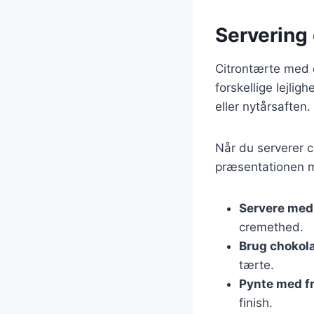
Servering 
Citrontærte med c
forskellige lejlig
eller nytårsaften
Når du serverer c
præsentationen m
Servere med
cremethed.
Brug chokol
tærte.
Pynte med fr
finish.