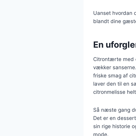
Uanset hvordan du
blandt dine gæst
En uforgl
Citrontærte med c
vækker sanserne.
friske smag af ci
laver den til en s
citronmelisse hel
Så næste gang du 
Det er en desser
sin rige historie 
mode.