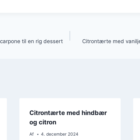
gation
arpone til en rig dessert
Citrontærte med vanilje
Citrontærte med hindbær
og citron
Af
4. december 2024