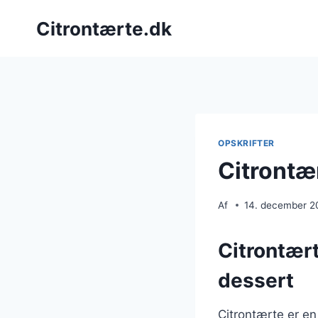
Fortsæt
Citrontærte.dk
til
indhold
OPSKRIFTER
Citrontær
Af
14. december 2
Citrontært
dessert
Citrontærte er en