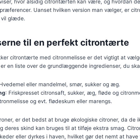
 viser, hvor alsidig citrontærten kan være, og hvordan d
præferencer. Uanset hvilken version man vælger, er cit
 vil glæde.
erne til en perfekt citrontærte
kker citrontærte med citronmelisse er det vigtigt at vælg
 er en liste over de grundlæggende ingredienser, du ska
 Hvedemel eller mandelmel, smør, sukker og æg.
ng
: Friskpresset citronsaft, sukker, æg, fløde og citronm
citronmelisse og evt. flødeskum eller marengs.
roner, er det bedst at bruge økologiske citroner, da de 
g deres skind kan bruges til at tilføje ekstra smag. Citr
keder eller dyrkes i haven, hvilket gør det nemt at have 