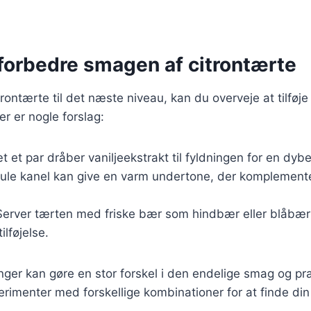
t forbedre smagen af citrontærte
trontærte til det næste niveau, kan du overveje at tilføje
r er nogle forslag:
æt et par dråber vaniljeekstrakt til fyldningen for en dy
ule kanel kan give en varm undertone, der komplemente
Server tærten med friske bær som hindbær eller blåbær 
ilføjelse.
nger kan gøre en stor forskel i den endelige smag og pr
erimenter med forskellige kombinationer for at finde din 