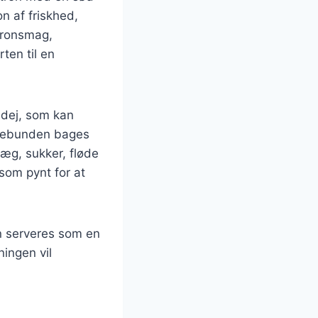
n af friskhed,
tronsmag,
ten til en
 dej, som kan
rtebunden bages
 æg, sukker, fløde
 som pynt for at
an serveres som en
ningen vil