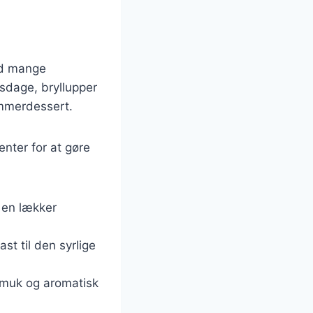
ed mange
lsdage, bryllupper
ommerdessert.
enter for at gøre
e en lækker
st til den syrlige
 smuk og aromatisk