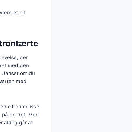
være et hit
trontærte
levelse, der
eret med den
e. Uanset om du
ontærten med
med citronmelisse.
d på bordet. Med
r aldrig går af