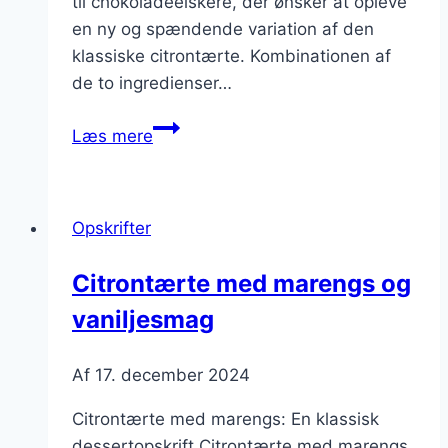
til chokoladeelskere, der ønsker at opleve
en ny og spændende variation af den
klassiske citrontærte. Kombinationen af
de to ingredienser…
Citrontærte
Læs mere
med
hvid
chokolade
Opskrifter
for
chokoladeelskere
Citrontærte med marengs og
vaniljesmag
Af
17. december 2024
Citrontærte med marengs: En klassisk
dessertopskrift Citrontærte med marengs