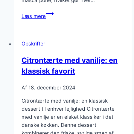
mascarpone, hvilket gør hver…
Citrontærte
Læs mere
med
mascarpone
for
Opskrifter
cremet
fyld
Citrontærte med vanilje: en
klassisk favorit
Af
18. december 2024
Citrontærte med vanilje: en klassisk
dessert til enhver lejlighed Citrontærte
med vanilje er en elsket klassiker i det
danske køkken. Denne dessert
kombinerer den friske, syrlige smag af