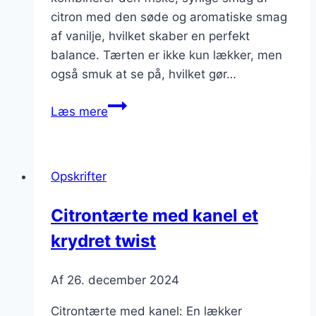
citron med den søde og aromatiske smag
af vanilje, hvilket skaber en perfekt
balance. Tærten er ikke kun lækker, men
også smuk at se på, hvilket gør…
Citrontærte
Læs mere
med
vanilje:
en
Opskrifter
klassisk
favorit
Citrontærte med kanel et
krydret twist
Af
26. december 2024
Citrontærte med kanel: En lækker