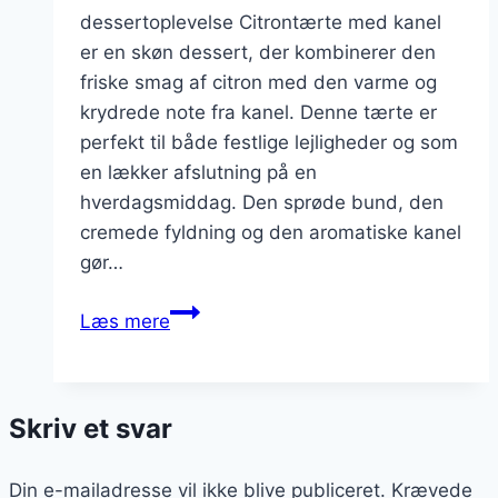
dessertoplevelse Citrontærte med kanel
er en skøn dessert, der kombinerer den
friske smag af citron med den varme og
krydrede note fra kanel. Denne tærte er
perfekt til både festlige lejligheder og som
en lækker afslutning på en
hverdagsmiddag. Den sprøde bund, den
cremede fyldning og den aromatiske kanel
gør…
Citrontærte
Læs mere
med
kanel
et
Skriv et svar
krydret
twist
Din e-mailadresse vil ikke blive publiceret.
Krævede