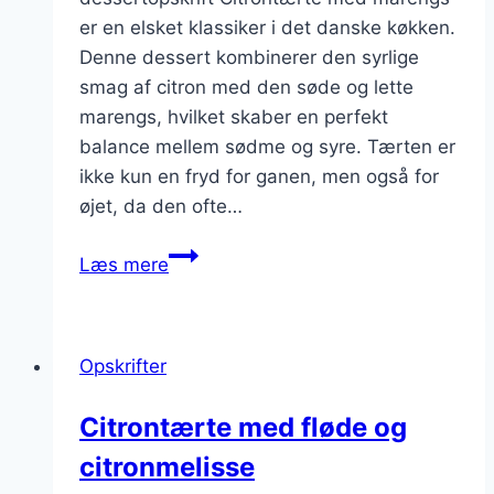
er en elsket klassiker i det danske køkken.
Denne dessert kombinerer den syrlige
smag af citron med den søde og lette
marengs, hvilket skaber en perfekt
balance mellem sødme og syre. Tærten er
ikke kun en fryd for ganen, men også for
øjet, da den ofte…
Citrontærte
Læs mere
med
marengs
og
Opskrifter
vaniljesmag
Citrontærte med fløde og
citronmelisse