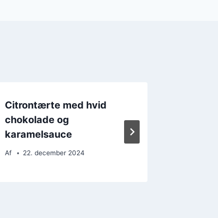
Citrontærte med hvid
Citron
chokolade og
mandelm
karamelsauce
nøddea
Af
22. december 2024
Af
9. d