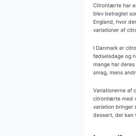
Citrontærte har en
blev betragtet so
England, hvor den
variationer af ci
I Danmark er citr
fødselsdage og ny
mange har deres e
smag, mens andre
Variationerne af 
citrontærte med 
variation bringer 
dessert, der kan 