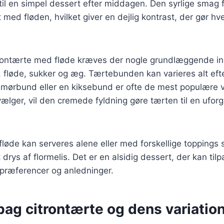
l en simpel dessert efter middagen. Den syrlige smag f
ed fløden, hvilket giver en dejlig kontrast, der gør hver
itrontærte med fløde kræves der nogle grundlæggende in
, fløde, sukker og æg. Tærtebunden kan varieres alt eft
smørbund eller en kiksebund er ofte de mest populære 
ælger, vil den cremede fyldning gøre tærten til en ufor
løde kan serveres alene eller med forskellige toppings
t drys af flormelis. Det er en alsidig dessert, der kan tilp
spræferencer og anledninger.
bag citrontærte og dens variatio