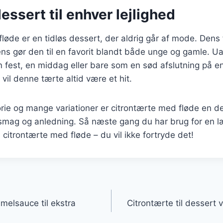
dessert til enhver lejlighed
løde er en tidløs dessert, der aldrig går af mode. Dens
ns gør den til en favorit blandt både unge og gamle. U
en fest, en middag eller bare som en sød afslutning på e
il denne tærte altid være et hit.
orie og mange variationer er citrontærte med fløde en d
 smag og anledning. Så næste gang du har brug for en l
 citrontærte med fløde – du vil ikke fortryde det!
gation
melsauce til ekstra
Citrontærte til dessert 