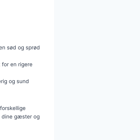
 en sød og sprød
 for en rigere
erig og sund
forskellige
e dine gæster og