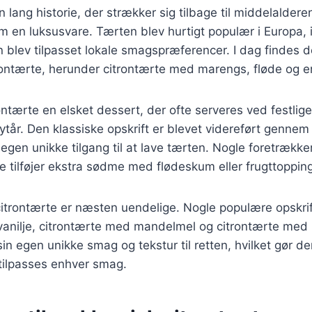
 lang historie, der strækker sig tilbage til middelalderen
m en luksusvare. Tærten blev hurtigt populær i Europa, i
 blev tilpasset lokale smagspræferencer. I dag findes 
trontærte, herunder citrontærte med marengs, fløde og 
ontærte en elsket dessert, der ofte serveres ved festlige
tår. Den klassiske opskrift er blevet videreført gennem
gen unikke tilgang til at lave tærten. Nogle foretrækker
 tilføjer ekstra sødme med flødeskum eller frugttoppin
citrontærte er næsten uendelige. Nogle populære opskrif
vanilje, citrontærte med mandelmel og citrontærte med
sin egen unikke smag og tekstur til retten, hvilket gør den
tilpasses enhver smag.