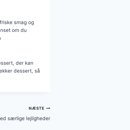
 friske smag og
anset om du
n
essert, der kan
ækker dessert, så
NÆSTE
ved særlige lejligheder