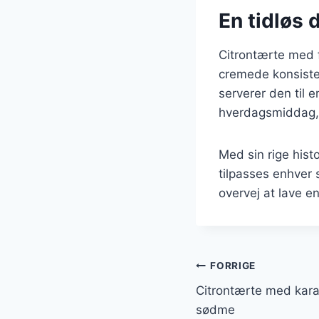
En tidløs 
Citrontærte med f
cremede konsiste
serverer den til 
hverdagsmiddag, v
Med sin rige hist
tilpasses enhver
overvej at lave en
Indlægsnavi
FORRIGE
Citrontærte med kara
sødme