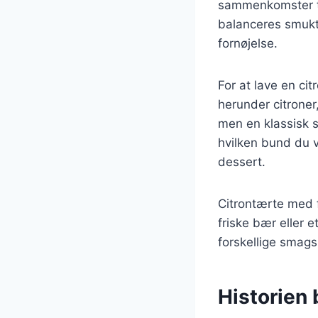
sammenkomster ti
balanceres smukt m
fornøjelse.
For at lave en c
herunder citroner
men en klassisk 
hvilken bund du v
dessert.
Citrontærte med f
friske bær eller e
forskellige smag
Historien 