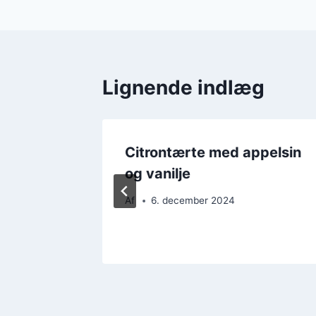
Lignende indlæg
okos og
Citrontærte med appelsin
og vanilje
Af
6. december 2024