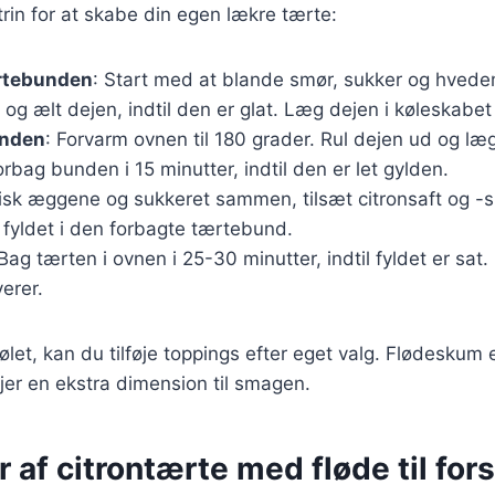
trin for at skabe din egen lækre tærte:
rtebunden
: Start med at blande smør, sukker og hvedem
og ælt dejen, indtil den er glat. Læg dejen i køleskabet 
unden
: Forvarm ovnen til 180 grader. Rul dejen ud og læ
rbag bunden i 15 minutter, indtil den er let gylden.
Pisk æggene og sukkeret sammen, tilsæt citronsaft og -s
 fyldet i den forbagte tærtebund.
 Bag tærten i ovnen i 25-30 minutter, indtil fyldet er sat.
erer.
let, kan du tilføje toppings efter eget valg. Flødeskum e
lføjer en ekstra dimension til smagen.
r af citrontærte med fløde til fors