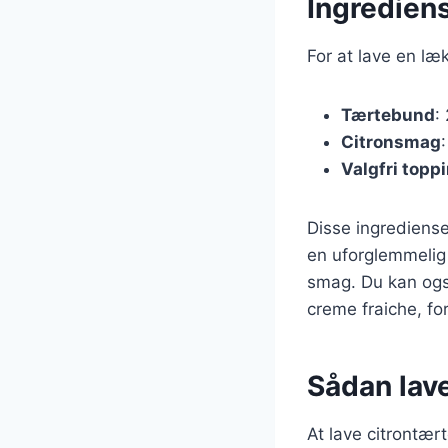
Ingrediens
For at lave en læ
Tærtebund
:
Citronsmag
Valgfri topp
Disse ingrediense
en uforglemmelig 
smag. Du kan også
creme fraiche, fo
Sådan lave
At lave citrontær