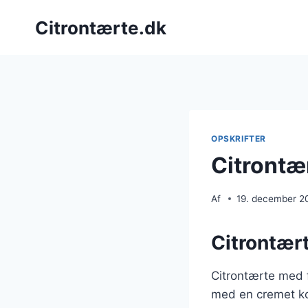
Fortsæt
Citrontærte.dk
til
indhold
OPSKRIFTER
Citrontær
Af
19. december 2
Citrontær
Citrontærte med f
med en cremet kon