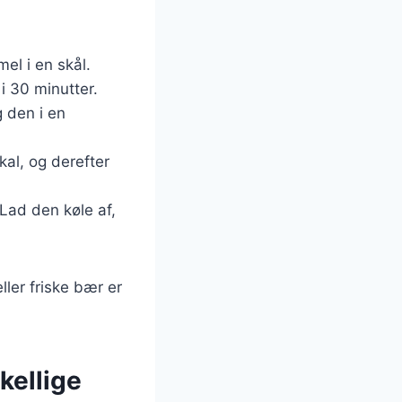
el i en skål.
i 30 minutter.
g den i en
kal, og derefter
 Lad den køle af,
ller friske bær er
kellige