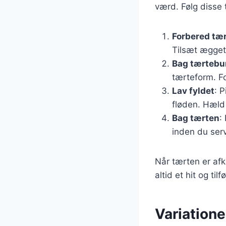
værd. Følg disse 
Forbered tæ
Tilsæt ægget 
Bag tærteb
tærteform. Fo
Lav fyldet
: 
fløden. Hæld
Bag tærten
:
inden du serv
Når tærten er afkø
altid et hit og ti
Variatione