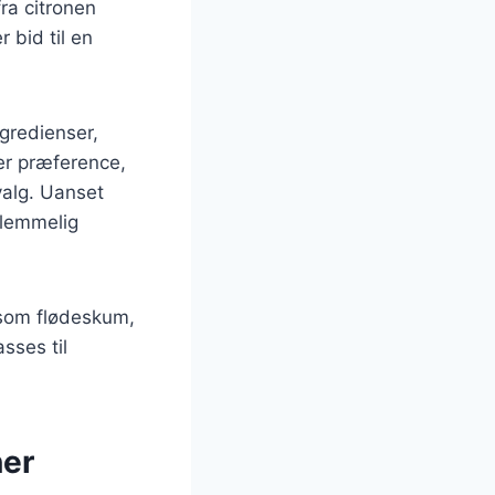
ra citronen
 bid til en
gredienser,
er præference,
valg. Uanset
glemmelig
 som flødeskum,
asses til
ner