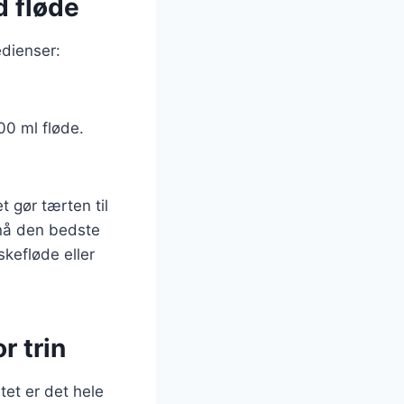
d fløde
edienser:
200 ml fløde.
 gør tærten til
pnå den bedste
kefløde eller
r trin
tet er det hele