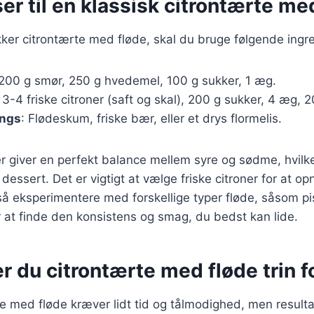
er til en klassisk citrontærte me
kker citrontærte med fløde, skal du bruge følgende ingr
 200 g smør, 250 g hvedemel, 100 g sukker, 1 æg.
: 3-4 friske citroner (saft og skal), 200 g sukker, 4 æg, 
ings
: Flødeskum, friske bær, eller et drys flormelis.
r giver en perfekt balance mellem syre og sødme, hvilket
dessert. Det er vigtigt at vælge friske citroner for at o
 eksperimentere med forskellige typer fløde, såsom pis
r at finde den konsistens og smag, du bedst kan lide.
r du citrontærte med fløde trin fo
te med fløde kræver lidt tid og tålmodighed, men resulta