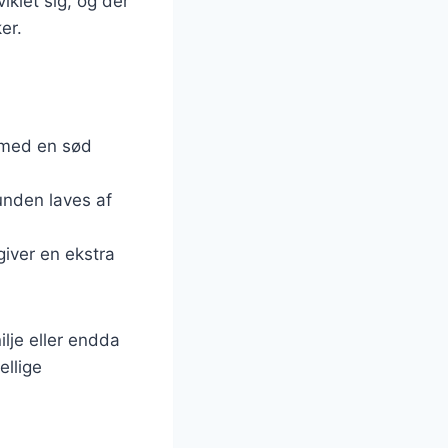
iklet sig, og der
er.
s med en sød
bunden laves af
 giver en ekstra
lje eller endda
ellige