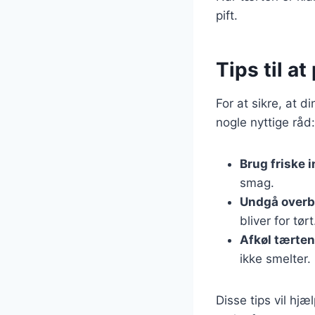
pift.
Tips til a
For at sikre, at d
nogle nyttige råd:
Brug friske 
smag.
Undgå over
bliver for tørt
Afkøl tærten
ikke smelter.
Disse tips vil hj