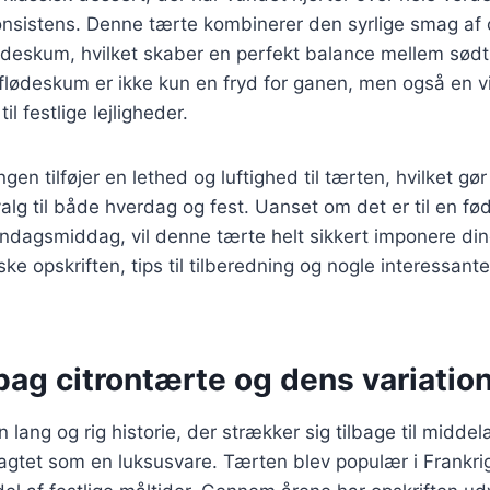
nsistens. Denne tærte kombinerer den syrlige smag af 
deskum, hvilket skaber en perfekt balance mellem sødt 
lødeskum er ikke kun en fryd for ganen, men også en vi
il festlige lejligheder.
n tilføjer en lethed og luftighed til tærten, hvilket gør 
lg til både hverdag og fest. Uanset om det er til en fø
øndagsmiddag, vil denne tærte helt sikkert imponere di
orske opskriften, tips til tilberedning og nogle interessan
bag citrontærte og dens variatio
 lang og rig historie, der strækker sig tilbage til middel
ragtet som en luksusvare. Tærten blev populær i Frankri