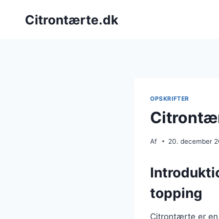
Fortsæt
Citrontærte.dk
til
indhold
OPSKRIFTER
Citrontæ
Af
20. december 
Introdukt
topping
Citrontærte er en