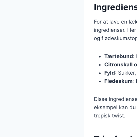
Ingredien
For at lave en l
ingredienser. Her
og flødeskumsto
Tærtebund
:
Citronskall o
Fyld
: Sukker,
Flødeskum
:
Disse ingredienser
eksempel kan du 
tropisk twist.