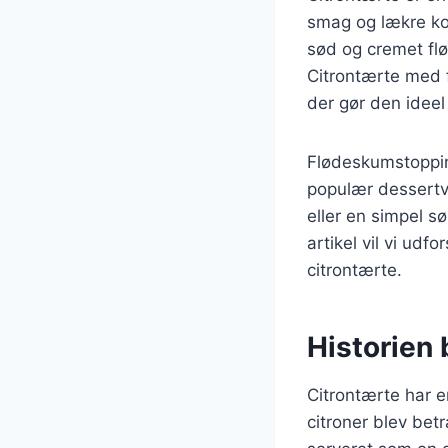
smag og lækre ko
sød og cremet flø
Citrontærte med f
der gør den ideel t
Flødeskumstoppinge
populær dessertva
eller en simpel s
artikel vil vi udf
citrontærte.
Historien 
Citrontærte har en
citroner blev bet