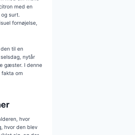
citron med en
og surt.
suel fornøjelse,
den til en
dselsdag, nytår
ne gæster. I denne
te fakta om
ner
alderen, hvor
g, hvor den blev