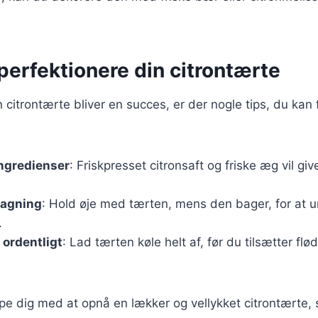
t perfektionere din citrontærte
in citrontærte bliver en succes, er der nogle tips, du kan 
ingredienser
: Friskpresset citronsaft og friske æg vil g
bagning
: Hold øje med tærten, mens den bager, for at u
.
 ordentligt
: Lad tærten køle helt af, før du tilsætter fl
ælpe dig med at opnå en lækker og vellykket citrontærte