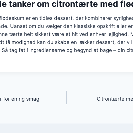
de tanker om citrontærte med fl
flødeskum er en tidløs dessert, der kombinerer syrligh
åde. Uanset om du vælger den klassiske opskrift eller 
enne tærte helt sikkert være et hit ved enhver lejlighed. 
idt tålmodighed kan du skabe en lækker dessert, der vi
. Så tag fat i ingredienserne og begynd at bage – din ci
gation
 for en rig smag
Citrontærte me