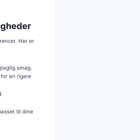
ligheder
rencer. Her er
ugtagtig smag.
for en rigere
g.
sset til dine