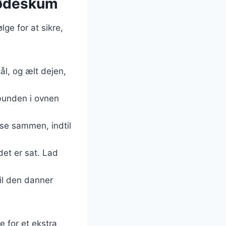
flødeskum
ge for at sikre,
ål, og ælt dejen,
 bunden i ovnen
else sammen, indtil
det er sat. Lad
til den danner
e for et ekstra