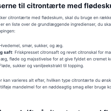
serne til citrontærte med flødes
ækker citrontærte med flødeskum, skal du bruge en rækk
 er en liste over de grundlæggende ingredienser, du skal
ppingen:
 Hvedemel, smør, sukker, og æg.
g saft
: Friskpresset citronsaft og revet citronskal for 
 æg, fløde og majsstivelse for at give fyldet en cremet 
 Fløde, sukker og vaniljeekstrakt til topping.
 kan varieres alt efter, hvilken type citrontærte du ønsk
tilføje mandelmel for en nøddeagtig smag eller bruge k