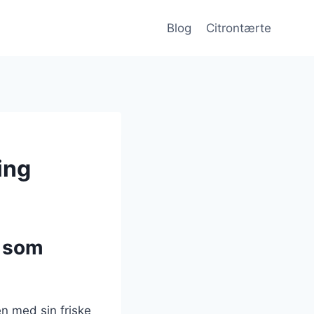
Blog
Citrontærte
ing
m som
en med sin friske