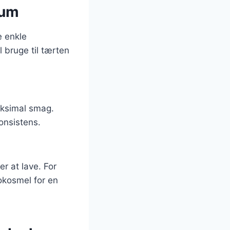
kum
e enkle
 bruge til tærten
maksimal smag.
konsistens.
er at lave. For
okosmel for en