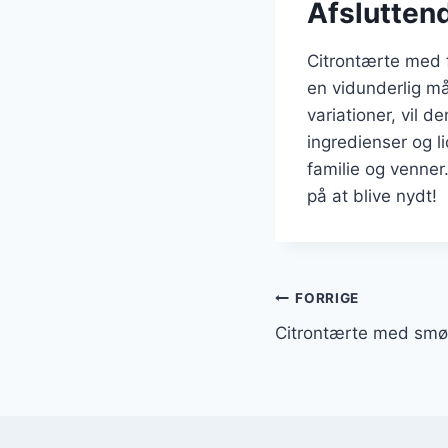
Afslutten
Citrontærte med 
en vidunderlig m
variationer, vil d
ingredienser og l
familie og venner
på at blive nydt!
Indlægsnavi
FORRIGE
Citrontærte med smør