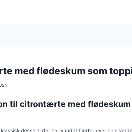
rte med flødeskum som topp
2024
ion til citrontærte med flødesku
 klassisk dessert, der har vundet hjerter over hele verd