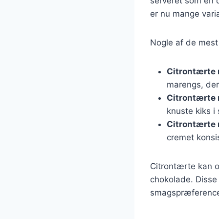
serveret som en d
er nu mange variat
Nogle af de mest 
Citrontærte
marengs, der 
Citrontærte
knuste kiks i
Citrontærte
cremet konsi
Citrontærte kan o
chokolade. Disse v
smagspræferencer