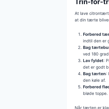
Trin-for-t
At lave citrontær
at din tærte bliv
Forbered tæ
indtil den er
Bag tærteb
ved 180 grader
Lav fyldet
: 
det er godt 
Bag tærten
:
den køle af.
Forbered fl
bløde toppe.
Når tærten er kla