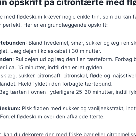
rin opskrift på citrontærte med 
te med flødeskum kræver nogle enkle trin, som du kan føl
er perfekt. Her er en grundlæggende opskrift:
rtebunden
: Bland hvedemel, smør, sukker og æg i en sk
 glat. Læg dejen i køleskabet i 30 minutter.
unden
: Rul dejen ud og læg den i en tærteform. Forbag
 i ca. 15 minutter, indtil den er let gylden.
Pisk æg, sukker, citronsaft, citronskal, fløde og majsstiv
blandet. Hæld fyldet i den forbagte tærtebund.
 Bag tærten i ovnen i yderligere 25-30 minutter, indtil fyl
ødeskum
: Pisk fløden med sukker og vaniljeekstrakt, ind
 Fordel flødeskum over den afkølede tærte.
r, kan du dekorere den med friske bær eller citronmeliss