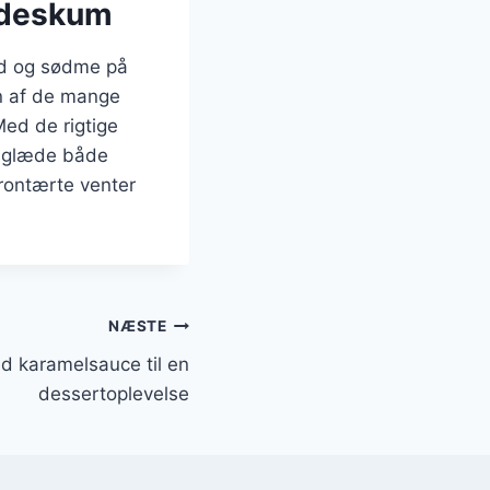
ødeskum
ed og sødme på
en af de mange
Med de rigtige
l glæde både
trontærte venter
NÆSTE
d karamelsauce til en
dessertoplevelse