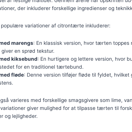
el af festlige måltider. Gennem årene har opskriften udv
ioner, der inkluderer forskellige ingredienser og teknikk
populære variationer af citrontærte inkluderer:
 med marengs
: En klassisk version, hvor tærten toppe
giver en sprød tekstur.
 med kiksebund
: En hurtigere og lettere version, hvor 
 stedet for en traditionel tærtebund.
 med fløde
: Denne version tilføjer fløde til fyldet, hvilket
stens.
gså varieres med forskellige smagsgivere som lime, vani
ariationer giver mulighed for at tilpasse tærten til forsk
 og lejligheder.