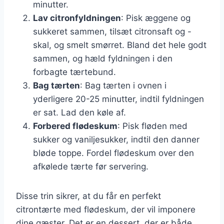
minutter.
Lav citronfyldningen
: Pisk æggene og
sukkeret sammen, tilsæt citronsaft og -
skal, og smelt smørret. Bland det hele godt
sammen, og hæld fyldningen i den
forbagte tærtebund.
Bag tærten
: Bag tærten i ovnen i
yderligere 20-25 minutter, indtil fyldningen
er sat. Lad den køle af.
Forbered flødeskum
: Pisk fløden med
sukker og vaniljesukker, indtil den danner
bløde toppe. Fordel flødeskum over den
afkølede tærte før servering.
Disse trin sikrer, at du får en perfekt
citrontærte med flødeskum, der vil imponere
dine gæster. Det er en dessert, der er både