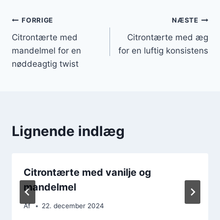
Indlægsnavigation
FORRIGE
NÆSTE
Citrontærte med
Citrontærte med æg
mandelmel for en
for en luftig konsistens
nøddeagtig twist
Lignende indlæg
Citrontærte med vanilje og
mandelmel
Af
22. december 2024