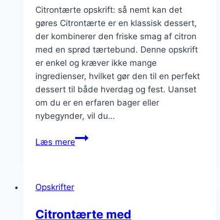
Citrontærte opskrift: så nemt kan det
gøres Citrontærte er en klassisk dessert,
der kombinerer den friske smag af citron
med en sprød tærtebund. Denne opskrift
er enkel og kræver ikke mange
ingredienser, hvilket gør den til en perfekt
dessert til både hverdag og fest. Uanset
om du er en erfaren bager eller
nybegynder, vil du…
Citrontærte
Læs mere
opskrift:
så
nemt
Opskrifter
kan
det
Citrontærte med
gøres