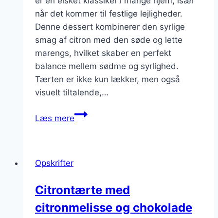
er en elsket klassiker i mange hjem, især
når det kommer til festlige lejligheder.
Denne dessert kombinerer den syrlige
smag af citron med den søde og lette
marengs, hvilket skaber en perfekt
balance mellem sødme og syrlighed.
Tærten er ikke kun lækker, men også
visuelt tiltalende,…
Citrontærte
Læs mere
med
marengs
og
Opskrifter
friske
bær
Citrontærte med
citronmelisse og chokolade