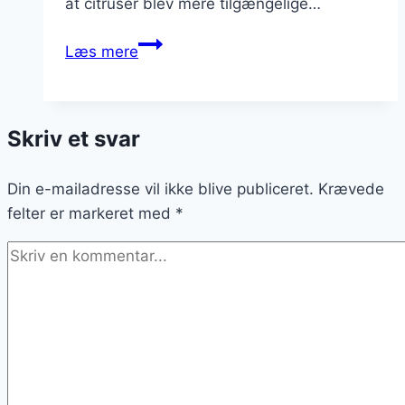
at citruser blev mere tilgængelige…
Citrontærte
Læs mere
med
vanilje
for
Skriv et svar
ekstra
sødme
Din e-mailadresse vil ikke blive publiceret.
Krævede
felter er markeret med
*