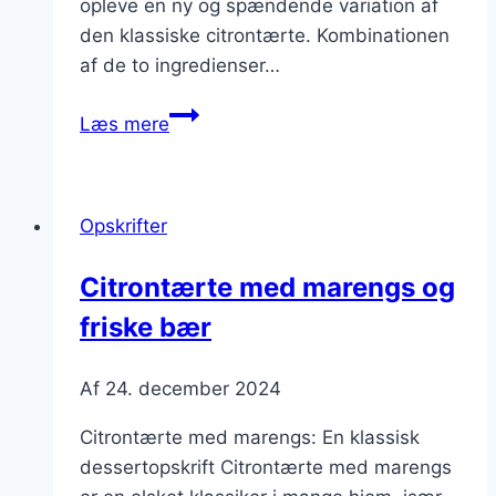
opleve en ny og spændende variation af
den klassiske citrontærte. Kombinationen
af de to ingredienser…
Citrontærte
Læs mere
med
hvid
chokolade
Opskrifter
til
chokoladeelskere
Citrontærte med marengs og
friske bær
Af
24. december 2024
Citrontærte med marengs: En klassisk
dessertopskrift Citrontærte med marengs