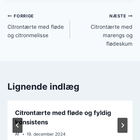
Indlægsnavigation
FORRIGE
NÆSTE
Citrontærte med fløde
Citrontærte med
og citronmelisse
marengs og
flødeskum
Lignende indlæg
Citrontærte med fløde og fyldig
konsistens
Af
19. december 2024