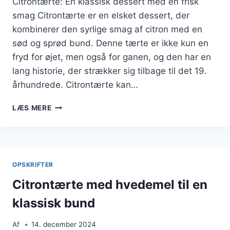
Citrontærte: En klassisk dessert med en frisk
smag Citrontærte er en elsket dessert, der
kombinerer den syrlige smag af citron med en
sød og sprød bund. Denne tærte er ikke kun en
fryd for øjet, men også for ganen, og den har en
lang historie, der strækker sig tilbage til det 19.
århundrede. Citrontærte kan…
CITRONTÆRTE
LÆS MERE
MED
GRÆSK
YOGHURT
OG
CITRON
OPSKRIFTER
Citrontærte med hvedemel til en
klassisk bund
Af
14. december 2024