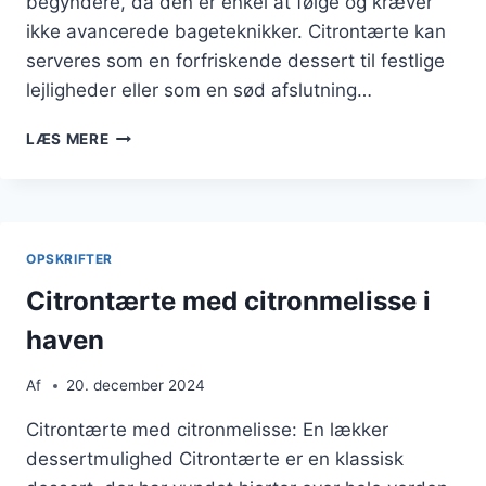
begyndere, da den er enkel at følge og kræver
ikke avancerede bageteknikker. Citrontærte kan
serveres som en forfriskende dessert til festlige
lejligheder eller som en sød afslutning…
CITRONTÆRTE
LÆS MERE
OPSKRIFT
TIL
BEGYNDERE
OPSKRIFTER
Citrontærte med citronmelisse i
haven
Af
20. december 2024
Citrontærte med citronmelisse: En lækker
dessertmulighed Citrontærte er en klassisk