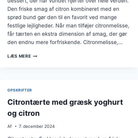
dessert, der har vundet hjerter over hele verden.
Den friske smag af citron kombineret med en
sprød bund gør den til en favorit ved mange
festlige lejligheder. Når man tilføjer citronmelisse,
får tærten en ekstra dimension af smag, der gør
den endnu mere forfriskende. Citronmelisse,…
CITRONTÆRTE
LÆS MERE
MED
CITRONMELISSE
I
HAVEN
OPSKRIFTER
Citrontærte med græsk yoghurt
og citron
Af
7. december 2024