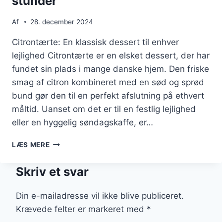
stunder
Af
28. december 2024
Citrontærte: En klassisk dessert til enhver
lejlighed Citrontærte er en elsket dessert, der har
fundet sin plads i mange danske hjem. Den friske
smag af citron kombineret med en sød og sprød
bund gør den til en perfekt afslutning på ethvert
måltid. Uanset om det er til en festlig lejlighed
eller en hyggelig søndagskaffe, er…
CITRONTÆRTE
LÆS MERE
MED
SUKKER
Skriv et svar
TIL
SØDE
STUNDER
Din e-mailadresse vil ikke blive publiceret.
Krævede felter er markeret med
*