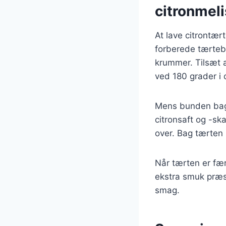
citronmel
At lave citrontær
forberede tærtebu
krummer. Tilsæt 
ved 180 grader i 
Mens bunden bag
citronsaft og -ska
over. Bag tærten i
Når tærten er fær
ekstra smuk præse
smag.