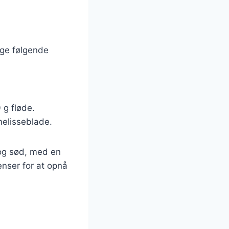
uge følgende
 g fløde.
melisseblade.
 og sød, med en
ienser for at opnå