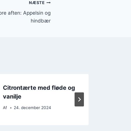
NÆSTE
ore aften: Appelsin og
hindbær
Citrontærte med fløde og
Citront
vanilje
brunch
Af
24. december 2024
Af
19. 