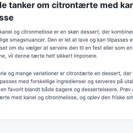
de tanker om citrontærte med ka
isse
anel og citronmelisse er en skøn dessert, der kombiner
ige smagsnuancer. Den er let at lave og kan tilpasses 
et om du vælger at servere den til en fest eller som en
, vil denne tærte helt sikkert imponere.
orie og mange variationer er citrontærte en dessert, der 
passes med forskellige ingredienser og serveres på uta
il en favorit blandt både bagere og dessertelskere. Prøv 
tærte med kanel og citronmelisse, og oplev den friske sm