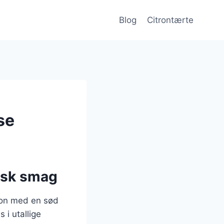
Blog
Citrontærte
se
risk smag
tron med en sød
 i utallige