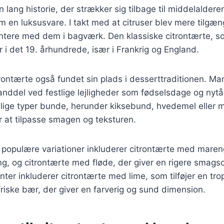
 lang historie, der strækker sig tilbage til middelalderen
m en luksusvare. I takt med at citruser blev mere tilgæ
entere med dem i bagværk. Den klassiske citrontærte, so
 i det 19. århundrede, især i Frankrig og England.
rontærte også fundet sin plads i desserttraditionen. M
nddel ved festlige lejligheder som fødselsdage og nytå
lige typer bunde, herunder kiksebund, hvedemel eller m
r at tilpasse smagen og teksturen.
populære variationer inkluderer citrontærte med mareng
ping, og citrontærte med fløde, der giver en rigere smag
er inkluderer citrontærte med lime, som tilføjer en trop
riske bær, der giver en farverig og sund dimension.