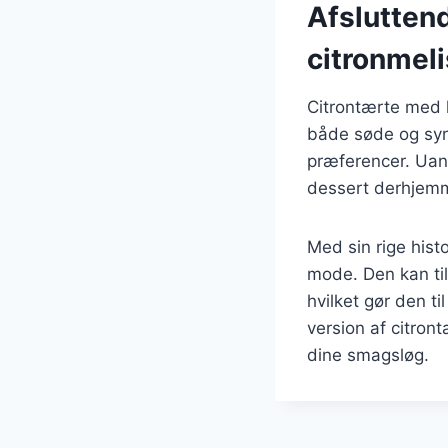
Afslutten
citronmel
Citrontærte med k
både søde og syrl
præferencer. Uans
dessert derhjemme
Med sin rige hist
mode. Den kan til
hvilket gør den t
version af citron
dine smagsløg.