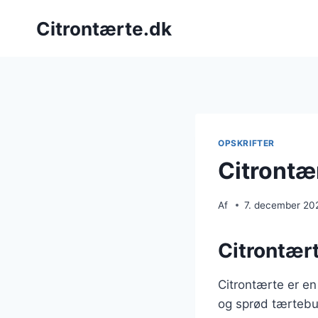
Fortsæt
Citrontærte.dk
til
indhold
OPSKRIFTER
Citrontæ
Af
7. december 20
Citrontært
Citrontærte er en
og sprød tærtebun