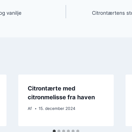
gation
g vanilje
Citrontærtens st
Citrontærte med
citronmelisse fra haven
Af
15. december 2024