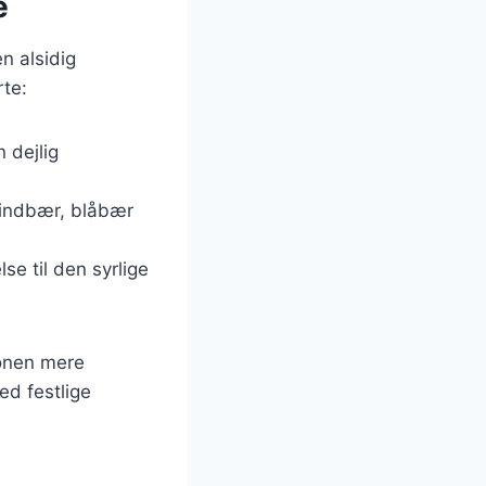
e
n alsidig
rte:
 dejlig
hindbær, blåbær
lse til den syrlige
ionen mere
d festlige