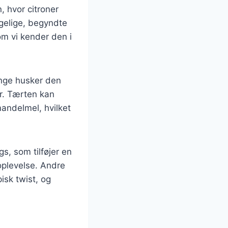
, hvor citroner
ngelige, begyndte
m vi kender den i
ange husker den
r. Tærten kan
andelmel, hvilket
s, som tilføjer en
soplevelse. Andre
isk twist, og