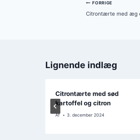
Indlægsnavi
FORRIGE
Citrontærte med æg o
Lignende indlæg
kker til
Citrontærte med sød
kartoffel og citron
Af
3. december 2024