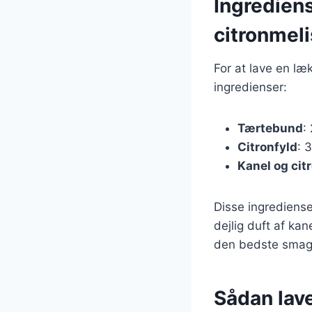
Ingrediens
citronmel
For at lave en læ
ingredienser:
Tærtebund
:
Citronfyld
: 
Kanel og cit
Disse ingrediense
dejlig duft af kan
den bedste smag
Sådan lav