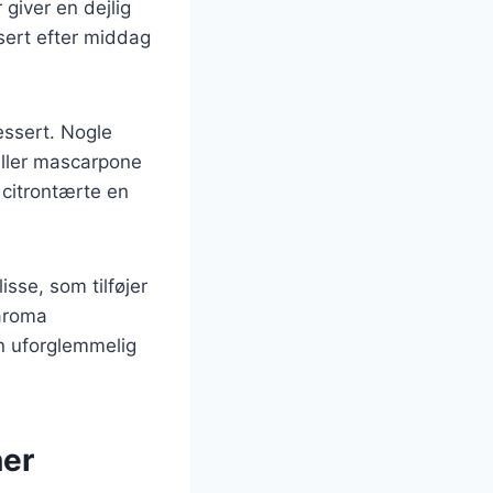
giver en dejlig
ssert efter middag
essert. Nogle
eller mascarpone
 citrontærte en
sse, som tilføjer
 aroma
en uforglemmelig
ner