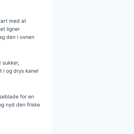
tart med at
t ligner
ag den i ovnen
 sukker,
t i og drys kanel
sseblade for en
og nyd den friske