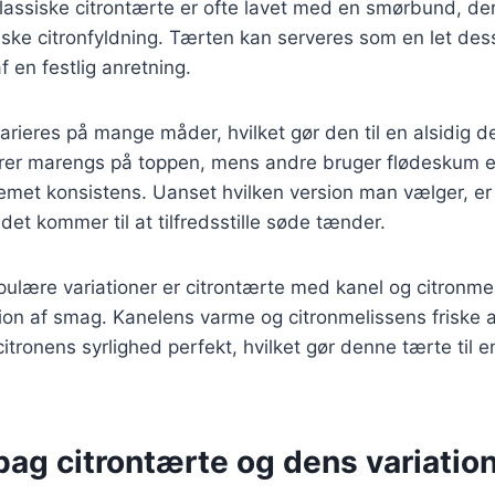
klassiske citrontærte er ofte lavet med en smørbund, der 
friske citronfyldning. Tærten kan serveres som en let de
f en festlig anretning.
arieres på mange måder, hvilket gør den til en alsidig d
derer marengs på toppen, mens andre bruger flødeskum 
 cremet konsistens. Uanset hvilken version man vælger, er
 det kommer til at tilfredsstille søde tænder.
ulære variationer er citrontærte med kanel og citronmeli
ion af smag. Kanelens varme og citronmelissens friske
tronens syrlighed perfekt, hvilket gør denne tærte til 
bag citrontærte og dens variatio