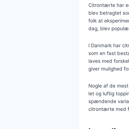
Citrontærte har en
blev betragtet so
folk at eksperim
dag, blev populær
I Danmark har cit
som en fast besta
laves med forskel
giver mulighed fo
Nogle af de mest 
let og luftig top
spændende variant
citrontærte med f