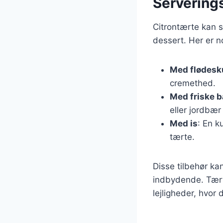
Serverings
Citrontærte kan s
dessert. Her er n
Med flødes
cremethed.
Med friske 
eller jordbær
Med is
: En k
tærte.
Disse tilbehør k
indbydende. Tært
lejligheder, hvor