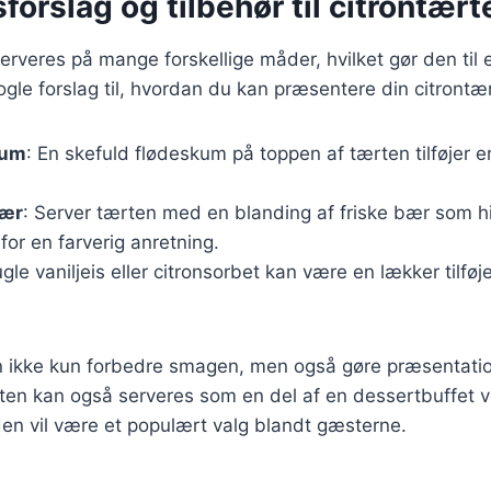
forslag og tilbehør til citrontært
erveres på mange forskellige måder, hvilket gør den til e
ogle forslag til, hvordan du kan præsentere din citrontæ
kum
: En skefuld flødeskum på toppen af tærten tilføjer en
bær
: Server tærten med en blanding af friske bær som 
 for en farverig anretning.
ugle vaniljeis eller citronsorbet kan være en lækker tilføje
an ikke kun forbedre smagen, men også gøre præsentat
en kan også serveres som en del af en dessertbuffet ve
 den vil være et populært valg blandt gæsterne.