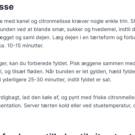
isse
te med kanel og citronmelisse kræver nogle enkle trin. S
nden ved at blande smør, sukker og hvedemel, indtil de
ægget og saml dejen. Læg dejen i en tærteform og forb
ca. 10-15 minutter.
er, kan du forberede fyldet. Pisk æggene sammen med
l, og tilsæt fløden. Når bunden er let gylden, hæld fylde
 yderligere 25-30 minutter, indtil fyldet er sat.
digbagt, lad den køle af, og pynt med friske citronmeli
ntation. Server tærten kold eller ved stuetemperatur, 