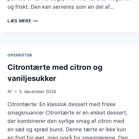
og friskt. Den kan serveres som en del af…
CITRONTÆRTE
LÆS MERE
MED
LIME
OG
ÆGGEHVIDE
OPSKRIFTER
Citrontærte med citron og
vaniljesukker
Af
3. december 2024
Citrontærte: En klassisk dessert med friske
smagsnuancer Citrontærte er en elsket dessert,
der kombinerer den syrlige smag af citron med
en sød og sprød bund. Denne tærte er ikke kun
en fryd for øjet, men også for smagsløgene. Den