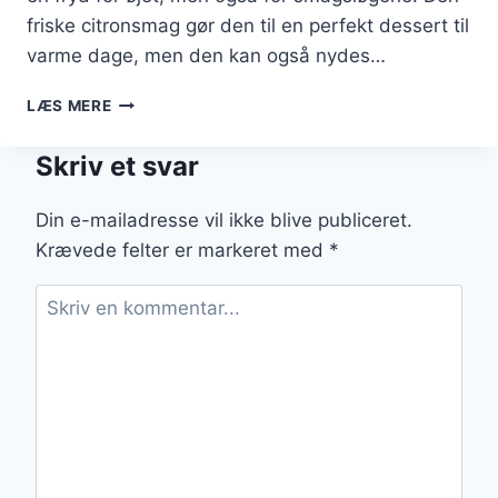
friske citronsmag gør den til en perfekt dessert til
varme dage, men den kan også nydes…
CITRONTÆRTE
LÆS MERE
MED
CITRON
Skriv et svar
OG
VANILJESUKKER
Din e-mailadresse vil ikke blive publiceret.
Krævede felter er markeret med
*