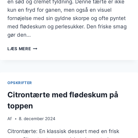
en sød og cremet fyldning. Denne tærte er ikke
kun en fryd for ganen, men også en visuel
fornøjelse med sin gyldne skorpe og ofte pyntet
med flødeskum og perlesukker. Den friske smag
gør den…
CITRONTÆRTE
LÆS MERE
MED
FLØDESKUM
OG
PERLESUKKER
OPSKRIFTER
Citrontærte med flødeskum på
toppen
Af
8. december 2024
Citrontærte: En klassisk dessert med en frisk