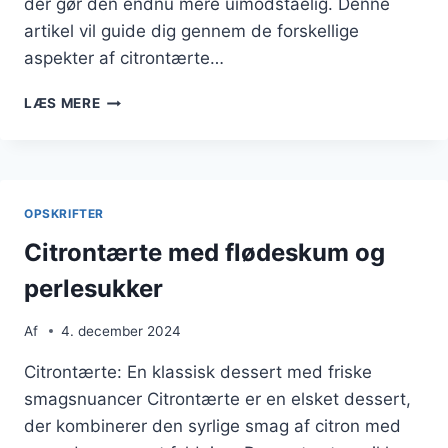
der gør den endnu mere uimodståelig. Denne
artikel vil guide dig gennem de forskellige
aspekter af citrontærte…
CITRONTÆRTE
LÆS MERE
MED
SMØR
FOR
EKSTRA
FYLDE
OPSKRIFTER
Citrontærte med flødeskum og
perlesukker
Af
4. december 2024
Citrontærte: En klassisk dessert med friske
smagsnuancer Citrontærte er en elsket dessert,
der kombinerer den syrlige smag af citron med