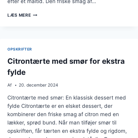
efter et måltid. Den friske smag af…
CITRONTÆRTE
LÆS MERE
MED
FLØDESKUM
OG
MARENGS
OPSKRIFTER
Citrontærte med smør for ekstra
fylde
Af
20. december 2024
Citrontærte med smør: En klassisk dessert med
fylde Citrontærte er en elsket dessert, der
kombinerer den friske smag af citron med en
lækker, sprød bund. Når man tilføjer smør til
opskriften, får tærten en ekstra fylde og rigdom,