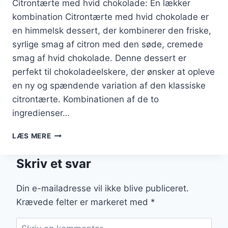
Citrontærte med hvid chokolade: En lækker
kombination Citrontærte med hvid chokolade er
en himmelsk dessert, der kombinerer den friske,
syrlige smag af citron med den søde, cremede
smag af hvid chokolade. Denne dessert er
perfekt til chokoladeelskere, der ønsker at opleve
en ny og spændende variation af den klassiske
citrontærte. Kombinationen af de to
ingredienser…
CITRONTÆRTE
LÆS MERE
MED
HVID
Skriv et svar
CHOKOLADE
TIL
CHOKOLADEELSKERE
Din e-mailadresse vil ikke blive publiceret.
Krævede felter er markeret med
*