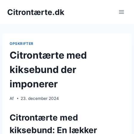
Fortsæt
Citrontærte.dk
til
indhold
OPSKRIFTER
Citrontærte med
kiksebund der
imponerer
Af
23. december 2024
Citrontærte med
kiksebund: En lækker