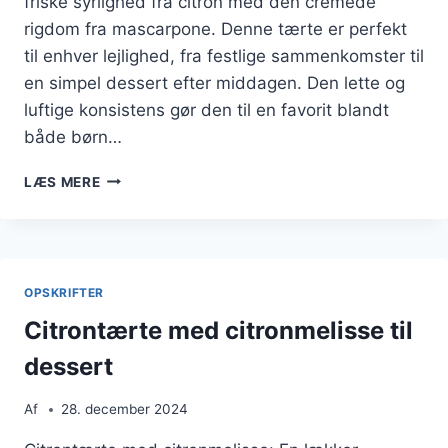
friske syrlighed fra citron med den cremede
rigdom fra mascarpone. Denne tærte er perfekt
til enhver lejlighed, fra festlige sammenkomster til
en simpel dessert efter middagen. Den lette og
luftige konsistens gør den til en favorit blandt
både børn…
CITRONTÆRTE
LÆS MERE
MED
MASCARPONE
FOR
EKSTRA
CREMEDE
OPSKRIFTER
LAG
Citrontærte med citronmelisse til
dessert
Af
28. december 2024