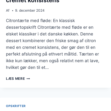
cremet konsistens
Af
9. december 2024
Citrontærte med fløde: En klassisk
dessertopskrift Citrontærte med fløde er en
elsket klassiker i det danske køkken. Denne
dessert kombinerer den friske smag af citron
med en cremet konsistens, der gør den til en
perfekt afslutning på ethvert måltid. Tærten er
ikke kun lækker, men også relativt nem at lave,
hvilket gør den til et…
CITRONTÆRTE
LÆS MERE
MED
FLØDE
TIL
EN
CREMET
OPSKRIFTER
KONSISTENS