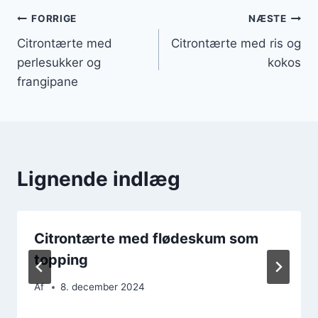
Indlægsnavigation
FORRIGE
NÆSTE
Citrontærte med
Citrontærte med ris og
perlesukker og
kokos
frangipane
Lignende indlæg
Citrontærte med flødeskum som
topping
Af
8. december 2024