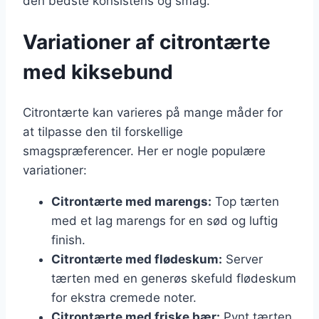
den bedste konsistens og smag.
Variationer af citrontærte
med kiksebund
Citrontærte kan varieres på mange måder for
at tilpasse den til forskellige
smagspræferencer. Her er nogle populære
variationer:
Citrontærte med marengs:
Top tærten
med et lag marengs for en sød og luftig
finish.
Citrontærte med flødeskum:
Server
tærten med en generøs skefuld flødeskum
for ekstra cremede noter.
Citrontærte med friske bær:
Pynt tærten