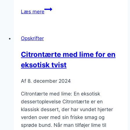
Citrontærte
Læs mere
med
mandelmel
og
Opskrifter
citronsmag
Citrontærte med lime for en
eksotisk tvist
Af
8. december 2024
Citrontærte med lime: En eksotisk
dessertoplevelse Citrontærte er en
klassisk dessert, der har vundet hjerter
verden over med sin friske smag og
sprøde bund. Når man tilføjer lime til