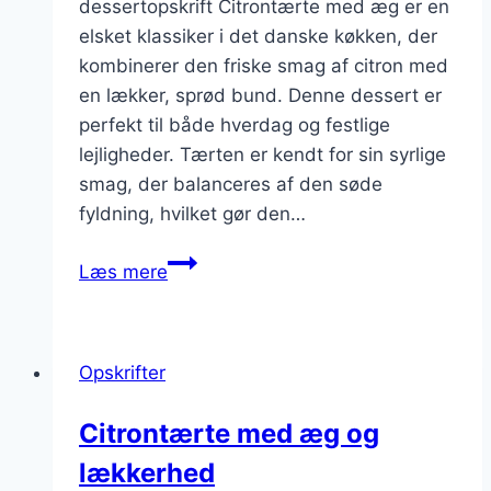
dessertopskrift Citrontærte med æg er en
elsket klassiker i det danske køkken, der
kombinerer den friske smag af citron med
en lækker, sprød bund. Denne dessert er
perfekt til både hverdag og festlige
lejligheder. Tærten er kendt for sin syrlige
smag, der balanceres af den søde
fyldning, hvilket gør den…
Citrontærte
Læs mere
med
æg
og
Opskrifter
sprød
bund
Citrontærte med æg og
lækkerhed