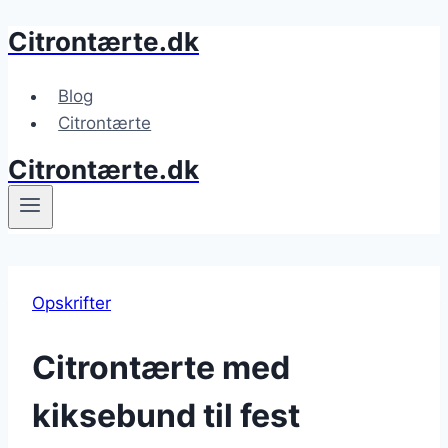
Citrontærte.dk
Fortsæt
til
indhold
Blog
Citrontærte
Citrontærte.dk
Opskrifter
Citrontærte med
kiksebund til fest