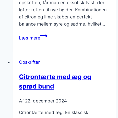
opskriften, får man en eksotisk tvist, der
løfter retten til nye højder. Kombinationen
af citron og lime skaber en perfekt
balance mellem syre og sødme, hvilket…
Citrontærte
Læs mere
med
lime
for
Opskrifter
en
eksotisk
Citrontærte med æg og
tvist
sprød bund
Af
22. december 2024
Citrontærte med æg: En klassisk