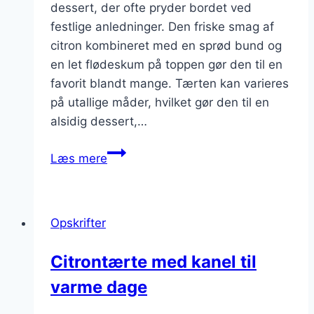
dessert, der ofte pryder bordet ved
festlige anledninger. Den friske smag af
citron kombineret med en sprød bund og
en let flødeskum på toppen gør den til en
favorit blandt mange. Tærten kan varieres
på utallige måder, hvilket gør den til en
alsidig dessert,…
Citrontærte
Læs mere
med
flødeskum
på
Opskrifter
toppen
til
Citrontærte med kanel til
festlige
varme dage
anledninger