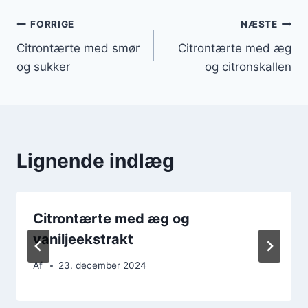
Indlægsnavigation
FORRIGE
NÆSTE
Citrontærte med smør
Citrontærte med æg
og sukker
og citronskallen
Lignende indlæg
Citrontærte med æg og
vaniljeekstrakt
Af
23. december 2024