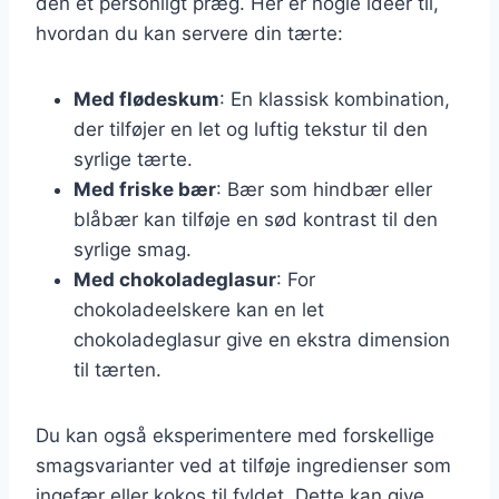
den et personligt præg. Her er nogle ideer til,
hvordan du kan servere din tærte:
Med flødeskum
: En klassisk kombination,
der tilføjer en let og luftig tekstur til den
syrlige tærte.
Med friske bær
: Bær som hindbær eller
blåbær kan tilføje en sød kontrast til den
syrlige smag.
Med chokoladeglasur
: For
chokoladeelskere kan en let
chokoladeglasur give en ekstra dimension
til tærten.
Du kan også eksperimentere med forskellige
smagsvarianter ved at tilføje ingredienser som
ingefær eller kokos til fyldet. Dette kan give