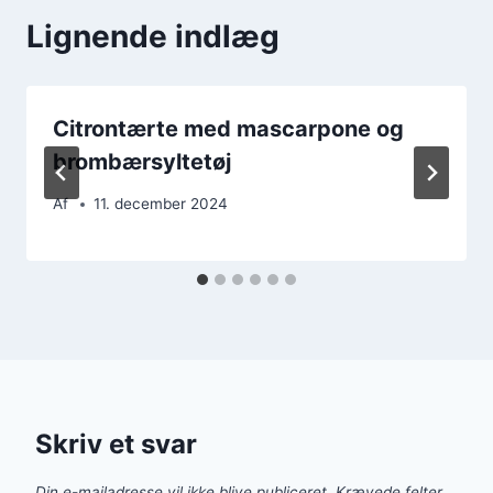
Lignende indlæg
Citrontærte med mascarpone og
brombærsyltetøj
Af
11. december 2024
Skriv et svar
Din e-mailadresse vil ikke blive publiceret.
Krævede felter