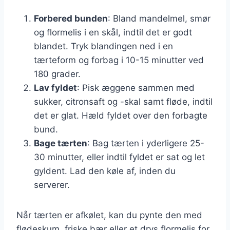
Forbered bunden
: Bland mandelmel, smør
og flormelis i en skål, indtil det er godt
blandet. Tryk blandingen ned i en
tærteform og forbag i 10-15 minutter ved
180 grader.
Lav fyldet
: Pisk æggene sammen med
sukker, citronsaft og -skal samt fløde, indtil
det er glat. Hæld fyldet over den forbagte
bund.
Bage tærten
: Bag tærten i yderligere 25-
30 minutter, eller indtil fyldet er sat og let
gyldent. Lad den køle af, inden du
serverer.
Når tærten er afkølet, kan du pynte den med
flødeskum, friske bær eller et drys flormelis for