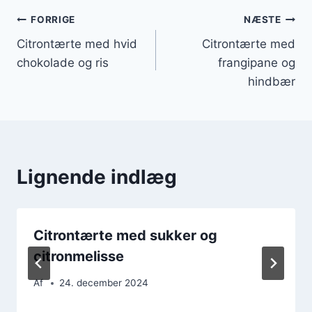
Indlægsnavigation
FORRIGE
NÆSTE
Citrontærte med hvid
Citrontærte med
chokolade og ris
frangipane og
hindbær
Lignende indlæg
Citrontærte med sukker og
citronmelisse
Af
24. december 2024