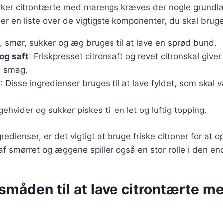
ækker citrontærte med marengs kræves der nogle grund
 er en liste over de vigtigste komponenter, du skal bruge
l, smør, sukker og æg bruges til at lave en sprød bund.
og saft
: Friskpresset citronsaft og revet citronskal giver
e smag.
r
: Disse ingredienser bruges til at lave fyldet, som skal
ehvider og sukker piskes til en let og luftig topping.
redienser, er det vigtigt at bruge friske citroner for at
af smørret og æggene spiller også en stor rolle i den en
måden til at lave citrontærte m