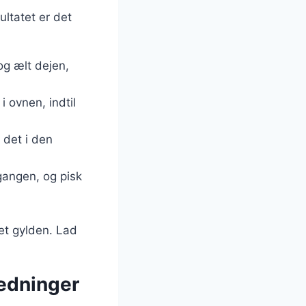
ltatet er det
og ælt dejen,
 ovnen, indtil
 det i den
 gangen, og pisk
et gylden. Lad
ledninger