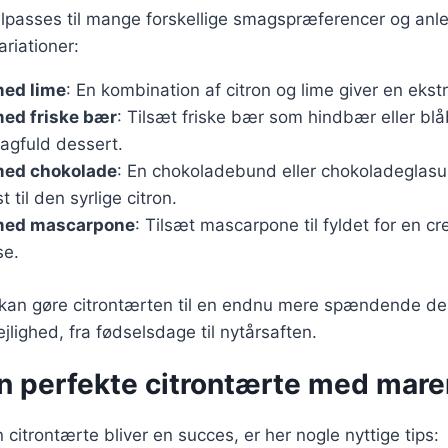
ilpasses til mange forskellige smagspræferencer og anle
riationer:
med lime
: En kombination af citron og lime giver en ekst
med friske bær
: Tilsæt friske bær som hindbær eller bl
agfuld dessert.
med chokolade
: En chokoladebund eller chokoladeglasur 
 til den syrlige citron.
med mascarpone
: Tilsæt mascarpone til fyldet for en cr
se.
r kan gøre citrontærten til en endnu mere spændende de
lejlighed, fra fødselsdage til nytårsaften.
den perfekte citrontærte med mar
in citrontærte bliver en succes, er her nogle nyttige tips: