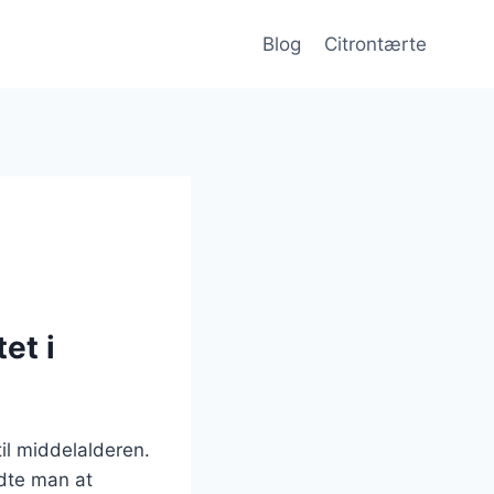
Blog
Citrontærte
et i
il middelalderen.
dte man at