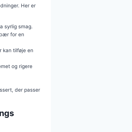
dninger. Her er
ra syrlig smag.
åbær for en
kan tilføje en
emet og rigere
ssert, der passer
engs