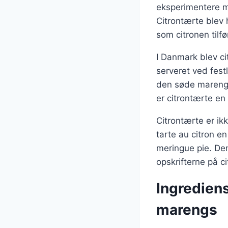
eksperimentere me
Citrontærte blev
som citronen tilfø
I Danmark blev ci
serveret ved festl
den søde marengs 
er citrontærte en
Citrontærte er ik
tarte au citron e
meringue pie. Den
opskrifterne på c
Ingrediens
marengs