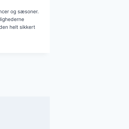
encer og sæsoner.
ulighederne
den helt sikkert