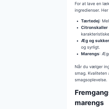
For at lave en l
ingredienser. Her
Tærtedej
: Me
Citronskaller 
karakteristisk
Æg og sukke
og syrligt.
Marengs
: Ægg
Når du vælger ing
smag. Kvaliteten 
smagsoplevelse.
Fremgangs
marengs