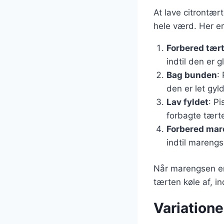
At lave citrontær
hele værd. Her 
Forbered tær
indtil den er 
Bag bunden
:
den er let gyl
Lav fyldet
: P
forbagte tærte
Forbered ma
indtil marengs
Når marengsen er 
tærten køle af, i
Variatione