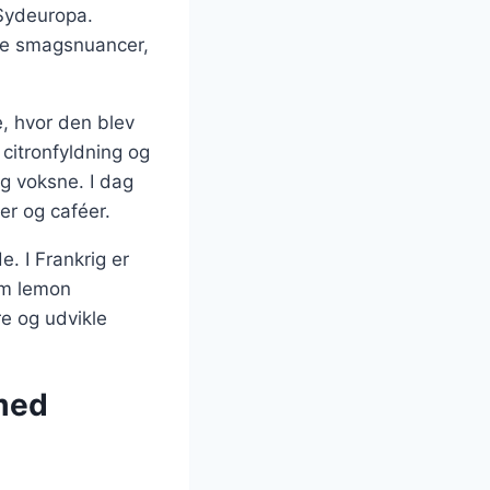
 Sydeuropa.
ige smagsnuancer,
e, hvor den blev
 citronfyldning og
og voksne. I dag
er og caféer.
. I Frankrig er
om lemon
re og udvikle
 med