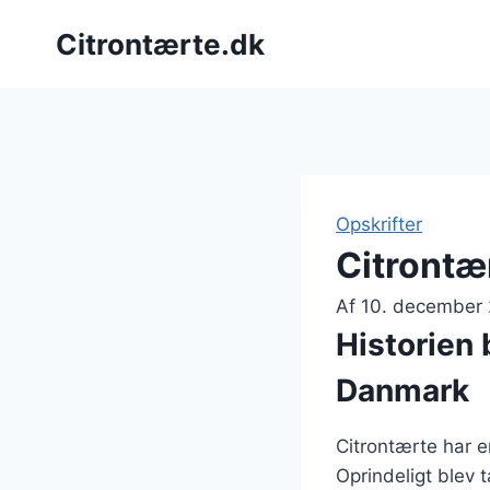
Fortsæt
Citrontærte.dk
til
indhold
Opskrifter
Citrontæ
Af
10. december
Historien 
Danmark
Citrontærte har e
Oprindeligt blev