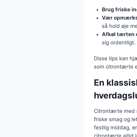
Brug friske i
Vær opmærks
så hold øje m
Afkøl tærten 
sig ordentligt.
Disse tips kan h
som citrontærte e
En klassis
hverdagsl
Citrontærte med 
friske smag og le
festlig middag, e
citrontærte altid