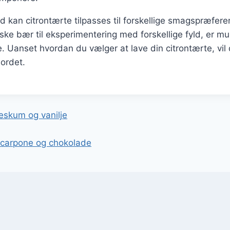
d kan citrontærte tilpasses til forskellige smagspræfer
friske bær til eksperimentering med forskellige fyld, er m
 Uanset hvordan du vælger at lave din citrontærte, vil 
bordet.
gation
eskum og vanilje
carpone og chokolade