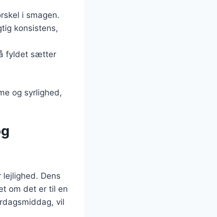
orskel i smagen.
tig konsistens,
å fyldet sætter
me og syrlighed,
og
 lejlighed. Dens
t om det er til en
erdagsmiddag, vil