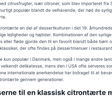
d citrusfrugter, især citroner, som blev importeret fra
 hurtigt populær blandt de velhavende, der nød de syrl
rte.
trontærte en del af dessertkulturen i det 19. århundred
ige lejligheder og højtider. Kombinationen af den syrlige
eller fløde gjorde den til en favorit blandt både børn 
 klassiker, der ofte findes på dessertmenuer i restaurant
ke kun populær i Danmark, men også i mange andre lande
n velkendt delikatesse, mens den i USA ofte serveres s
ne internationale anerkendelse har bidraget til at beva
itrontærte gennem generationer.
erne til en klassisk citrontærte