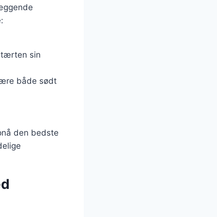
læggende
:
 tærten sin
 være både sødt
 opnå den bedste
delige
ed