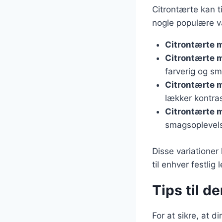
Citrontærte kan t
nogle populære va
Citrontærte 
Citrontærte 
farverig og sm
Citrontærte 
lækker kontrast
Citrontærte 
smagsoplevel
Disse variatione
til enhver festlig 
Tips til 
For at sikre, at d