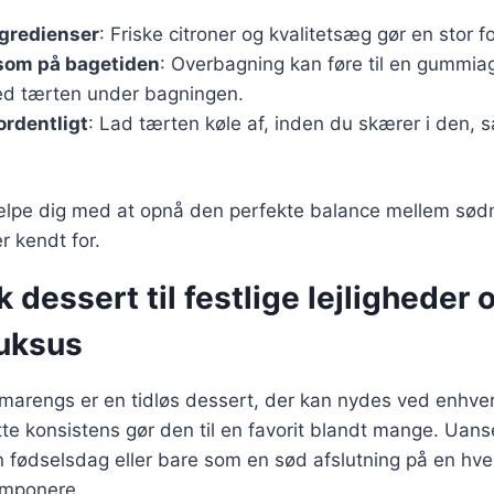
ngredienser
: Friske citroner og kvalitetsæg gør en stor f
om på bagetiden
: Overbagning kan føre til en gummiag
ed tærten under bagningen.
ordentligt
: Lad tærten køle af, inden du skærer i den, s
jælpe dig med at opnå den perfekte balance mellem sød
r kendt for.
k dessert til festlige lejligheder 
uksus
marengs er en tidløs dessert, der kan nydes ved enhver
tte konsistens gør den til en favorit blandt mange. Uanse
n fødselsdag eller bare som en sød afslutning på en hv
 imponere.