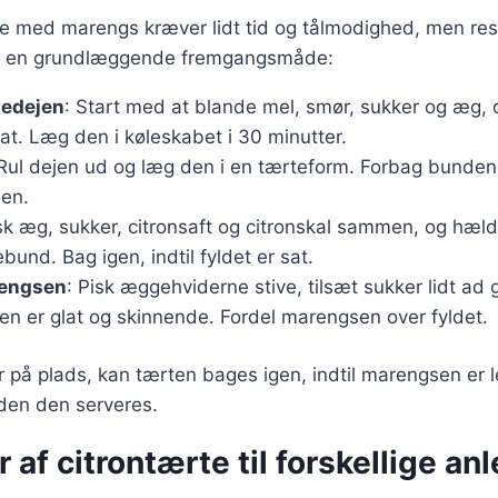
te med marengs kræver lidt tid og tålmodighed, men resu
er en grundlæggende fremgangsmåde:
tedejen
: Start med at blande mel, smør, sukker og æg, 
glat. Læg den i køleskabet i 30 minutter.
 Rul dejen ud og læg den i en tærteform. Forbag bunden i
den.
isk æg, sukker, citronsaft og citronskal sammen, og hæld
bund. Bag igen, indtil fyldet er sat.
rengsen
: Pisk æggehviderne stive, tilsæt sukker lidt ad
en er glat og skinnende. Fordel marengsen over fyldet.
på plads, kan tærten bages igen, indtil marengsen er l
nden den serveres.
r af citrontærte til forskellige an