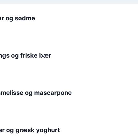
er og sødme
gs og friske bær
onmelisse og mascarpone
ær og græsk yoghurt