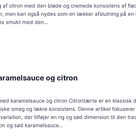
 af citron med den bløde og cremede konsistens af fl
heder, men kan også nydes som en lækker afslutning på e
res smukt med den…
aramelsauce og citron
e med karamelsauce og citron Citrontærte er en klassisk 
riske smag og lækre konsistens. Denne artikel fokusere
riation, der tilføjer en rig og sød dimension til den tradi
tron og sød karamelsauce…