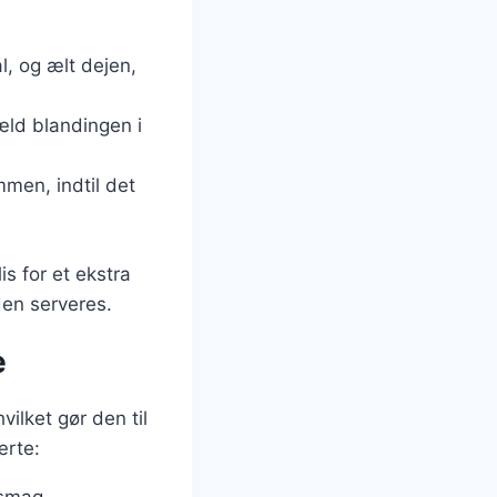
l, og ælt dejen,
æld blandingen i
mmen, indtil det
s for et ekstra
den serveres.
e
ilket gør den til
ærte:
 smag.