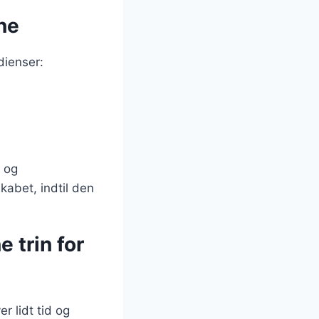
ne
dienser:
r og
kabet, indtil den
 trin for
r lidt tid og