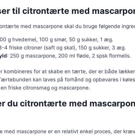
ser til citrontærte med mascarpo
itrontærte med mascarpone skal du bruge følgende ingre
200 g hvedemel, 100 g smør, 50 g sukker, 1 æg.
3-4 friske citroner (saft og skal), 150 g sukker, 3 æg.
yld
: 250 g mascarpone, 200 ml fløde, 2 spsk flormelis.
er kombineres for at skabe en tærte, der er både lække
. Tærtebunden kan laves på forhånd og opbevares i køles
den friske citronsmag og mascarpone.
er du citrontærte med mascarpone
te med mascarpone er en relativt enkel proces, der kræve