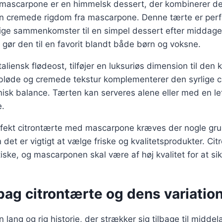
mascarpone er en himmelsk dessert, der kombinerer den
en cremede rigdom fra mascarpone. Denne tærte er perfe
stlige sammenkomster til en simpel dessert efter middage
s gør den til en favorit blandt både børn og voksne.
liensk flødeost, tilføjer en luksuriøs dimension til den 
 bløde og cremede tekstur komplementerer den syrlige ci
isk balance. Tærten kan serveres alene eller med en le
e.
erfekt citrontærte med mascarpone kræves der nogle g
 det er vigtigt at vælge friske og kvalitetsprodukter. Ci
iske, og mascarponen skal være af høj kvalitet for at s
bag citrontærte og dens variatio
 lang og rig historie, der strækker sig tilbage til middel