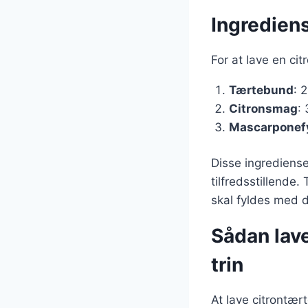
Ingredien
For at lave en c
Tærtebund
: 
Citronsmag
: 
Mascarponef
Disse ingrediens
tilfredsstillende
skal fyldes med 
Sådan lav
trin
At lave citrontær