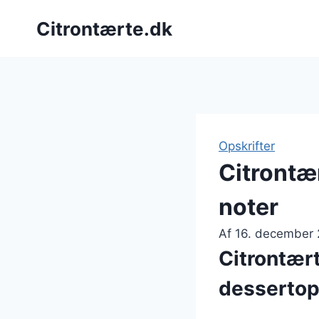
Fortsæt
Citrontærte.dk
til
indhold
Opskrifter
Citrontæ
noter
Af
16. december
Citrontær
dessertop