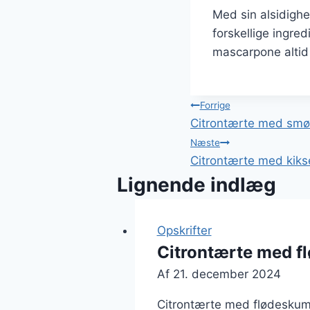
Med sin alsidighe
forskellige ingre
mascarpone altid
Indlægsnavi
Forrige
Citrontærte med smør
Næste
Citrontærte med kik
Lignende indlæg
Opskrifter
Citrontærte med f
Af
21. december 2024
Citrontærte med flødeskum: