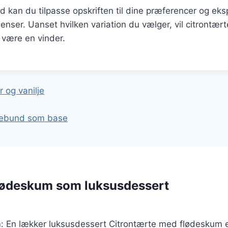
d kan du tilpasse opskriften til dine præferencer og e
dienser. Uanset hvilken variation du vælger, vil citrontæ
 være en vinder.
gation
 og vanilje
sebund som base
lødeskum som luksusdessert
 En lækker luksusdessert Citrontærte med flødeskum er