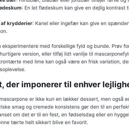
lødeskum
: En let flødeskum kan give en dejlig kontrast ti
f af krydderier
: Kanel eller ingefær kan give en spænde
on.
 eksperimentere med forskellige fyld og bunde. Prøv f
urtigere version, eller tilføj lidt vanilje til mascarponefy
ontærte med lime kan også være en frisk variation, der
soplevelse.
, der imponerer til enhver lejlig
mascarpone er ikke kun en lækker dessert, men også e
iske smag og cremede konsistens gør den til en perfekt
anset om det er til en fest, en fødselsdag eller en hygg
nne tærte helt sikkert blive en favorit.