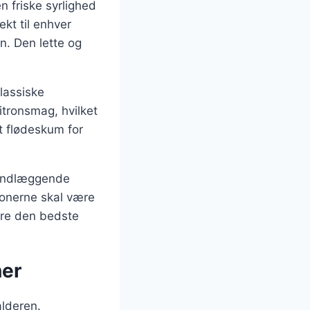
 friske syrlighed
kt til enhver
n. Den lette og
klassiske
tronsmag, hvilket
t flødeskum for
rundlæggende
tronerne skal være
ikre den bedste
ner
alderen.