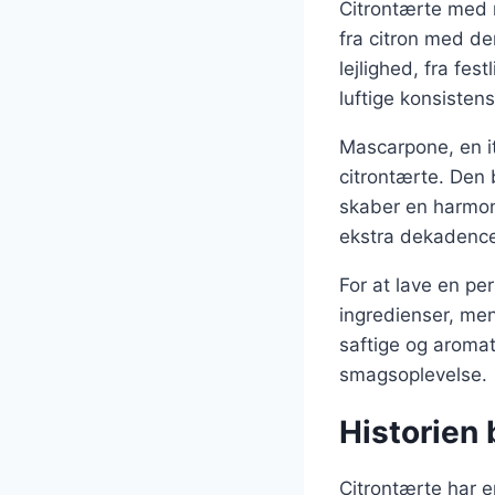
Citrontærte med 
fra citron med d
lejlighed, fra fe
luftige konsisten
Mascarpone, en ita
citrontærte. Den
skaber en harmon
ekstra dekadenc
For at lave en p
ingredienser, men
saftige og aromat
smagsoplevelse.
Historien 
Citrontærte har en