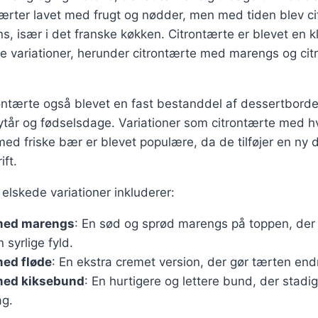
tærter lavet med frugt og nødder, men med tiden blev c
s, især i det franske køkken. Citrontærte er blevet en k
ge variationer, herunder citrontærte med marengs og ci
ontærte også blevet en fast bestanddel af dessertbordet, 
nytår og fødselsdage. Variationer som citrontærte med 
 med friske bær er blevet populære, da de tilføjer en ny 
ift.
elskede variationer inkluderer:
med marengs
: En sød og sprød marengs på toppen, der g
n syrlige fyld.
med fløde
: En ekstra cremet version, der gør tærten en
med kiksebund
: En hurtigere og lettere bund, der stadig
ag.