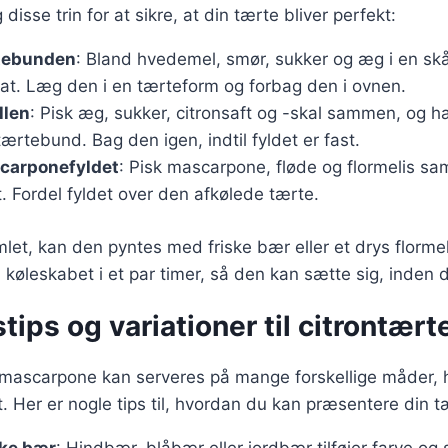
disse trin for at sikre, at din tærte bliver perfekt:
tebunden
: Bland hvedemel, smør, sukker og æg i en skå
glat. Læg den i en tærteform og forbag den i ovnen.
llen
: Pisk æg, sukker, citronsaft og -skal sammen, og h
ærtebund. Bag den igen, indtil fyldet er fast.
carponefyldet
: Pisk mascarpone, fløde og flormelis sa
gt. Fordel fyldet over den afkølede tærte.
let, kan den pyntes med friske bær eller et drys flormeli
 i køleskabet i et par timer, så den kan sætte sig, inden 
tips og variationer til citrontært
mascarpone kan serveres på mange forskellige måder, hv
t. Her er nogle tips til, hvordan du kan præsentere din t
ske bær
: Hindbær, blåbær eller jordbær tilføjer farve og