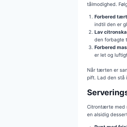
tålmodighed. Følg 
Forbered tær
indtil den er 
Lav citronska
den forbagte t
Forbered mas
er let og lufti
Når tærten er sam
pift. Lad den stå
Serverings
Citrontærte med 
en alsidig desser
Pynt med fri