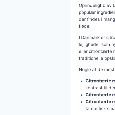
Oprindeligt blev 
populær ingredien
der findes i man
fløde.
I Danmark er citr
lejligheder som 
eller citrontærte
traditionelle opskr
Nogle af de mest 
Citrontærte 
kontrast til de
Citrontærte 
Citrontærte 
fantastisk sm