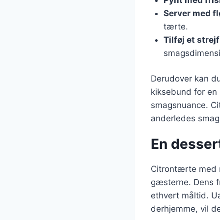
Server med f
tærte.
Tilføj et strej
smagsdimensi
Derudover kan du
kiksebund for en h
smagsnuance. Citr
anderledes smag
En dessert
Citrontærte med 
gæsterne. Dens fr
ethvert måltid. U
derhjemme, vil de