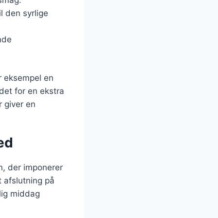
l den syrlige
nde
or eksempel en
ldet for en ekstra
 giver en
hed
n, der imponerer
 afslutning på
elig middag