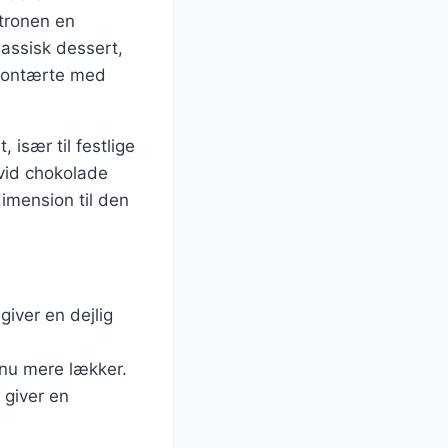
itronen en
lassisk dessert,
trontærte med
især til festlige
hvid chokolade
dimension til den
iver en dejlig
dnu mere lækker.
 giver en