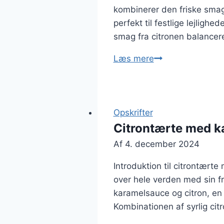
kombinerer den friske smag
perfekt til festlige lejlig
smag fra citronen balance
Citrontærte
Læs mere
med
flødeskum
som
luksusdessert
Opskrifter
Citrontærte med k
Af
4. december 2024
Introduktion til citrontært
over hele verden med sin f
karamelsauce og citron, en va
Kombinationen af syrlig ci