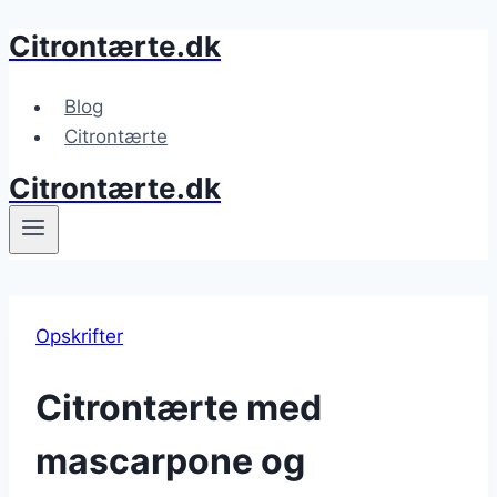
Citrontærte.dk
Fortsæt
til
indhold
Blog
Citrontærte
Citrontærte.dk
Opskrifter
Citrontærte med
mascarpone og