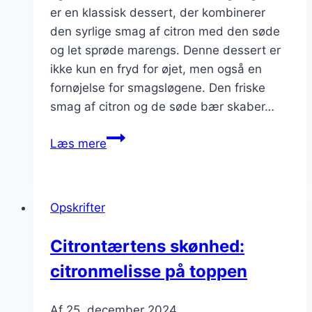
er en klassisk dessert, der kombinerer
den syrlige smag af citron med den søde
og let sprøde marengs. Denne dessert er
ikke kun en fryd for øjet, men også en
fornøjelse for smagsløgene. Den friske
smag af citron og de søde bær skaber…
Citrontærte
Læs mere
med
marengs
og
Opskrifter
bær
Citrontærtens skønhed:
citronmelisse på toppen
Af
25. december 2024