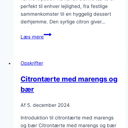
perfekt til enhver lejlighed, fra festlige
sammenkomster til en hyggelig dessert
derhjemme. Den syrlige citron giver…
Citrontærte
Læs mere
med
fløde
og
Opskrifter
kanel
Citrontærte med marengs og
bær
Af
5. december 2024
Introduktion til citrontærte med marengs
og bær Citrontærte med marengs og bær