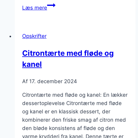
Citrontærte
Læs mere
med
marengs
og
Opskrifter
syrlighed
Citrontærte med fløde og
kanel
Af
17. december 2024
Citrontærte med fløde og kanel: En lækker
dessertoplevelse Citrontærte med fløde
og kanel er en klassisk dessert, der
kombinerer den friske smag af citron med
den bløde konsistens af fløde og den
varme krydderi fra kanel. Denne tærte er