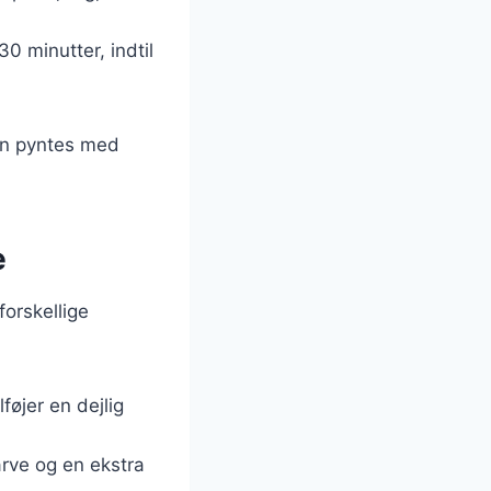
0 minutter, indtil
kan pyntes med
e
orskellige
føjer en dejlig
rve og en ekstra