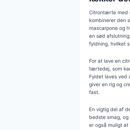
Citrontærte med 
kombinerer den s
mascarpone og hvi
en sød afslutnin
fyldning, hvilke
For at lave en ci
tærtedej, som ka
Fyldet laves ved 
giver en rig og c
fast.
En vigtig del af d
bedste smag, og k
er også muligt at 