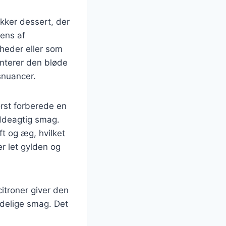
kker dessert, der
ens af
gheder eller som
nterer den bløde
snuancer.
rst forberede en
ddeagtig smag.
t og æg, hvilket
er let gylden og
citroner giver den
ndelige smag. Det