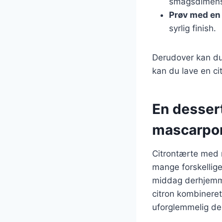
smagsdimens
Prøv med en
syrlig finish.
Derudover kan du
kan du lave en c
En dessert
mascarpo
Citrontærte med m
mange forskellige
middag derhjemme
citron kombinere
uforglemmelig de