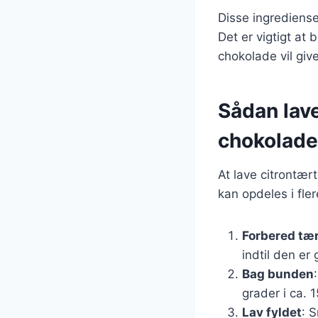
Disse ingrediens
Det er vigtigt at 
chokolade vil give
Sådan lav
chokolade
At lave citrontær
kan opdeles i flere
Forbered tæ
indtil den er
Bag bunden
grader i ca. 1
Lav fyldet
: 