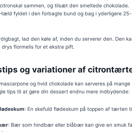
g citronskal sammen, og tilsæt den smeltede chokolade.
 Hæld fyldet i den forbagte bund og bag i yderligere 25-3
.
rdigbagt, lad den køle af, inden du serverer den. Den 
 drys flormelis for et ekstra pift.
tips og variationer af citrontært
mascarpone og hvid chokolade kan serveres på mange f
le tips til at gøre din dessert endnu mere indbydende:
flødeskum
: En skefuld flødeskum på toppen af tærten til
 bær
: Bær som hindbær eller blåbær kan give en smuk fa