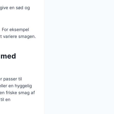
n give en sød og
. For eksempel
t variere smagen.
e med
 passer til
ller en hyggelig
en friske smag af
il en