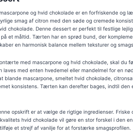
mascarpone og hvid chokolade er en forfriskende og læ
yrlige smag af citron med den søde og cremede konsist
d chokolade. Denne dessert er perfekt til festlige lejli
g på et måltid. Tærten har en sprød bund, der kompleme
t skaber en harmonisk balance mellem teksturer og smag
trontærte med mascarpone og hvid chokolade, skal du fø
n laves med enten hvedemel eller mandelmel for en nø
at blande mascarpone, smeltet hvid chokolade, citronsaf
remet konsistens. Tærten kan derefter bages, indtil den 
enne opskrift er at vælge de rigtige ingredienser. Friske 
valitets hvid chokolade vil gøre en stor forskel i den e
tilføje et strejf af vanilje for at forstærke smagsprofilen.