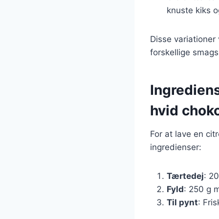
knuste kiks o
Disse variationer
forskellige smag
Ingredien
hvid chok
For at lave en c
ingredienser:
Tærtedej
: 2
Fyld
: 250 g m
Til pynt
: Fri