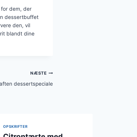
 for dem, der
en dessertbuffet
vere den, vil
it blandt dine
NÆSTE
saften dessertspeciale
OPSKRIFTER
Citrontærte med