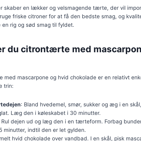
er skaber en lækker og velsmagende tærte, der vil impo
bruge friske citroner for at få den bedste smag, og kvalit
 en rig og sød smag til fyldet.
er du citrontærte med mascarpon
te med mascarpone og hvid chokolade er en relativt enk
 trin:
rtedejen
: Bland hvedemel, smør, sukker og æg i en skål,
 glat. Læg den i køleskabet i 30 minutter.
: Rul dejen ud og læg den i en tærteform. Forbag bunde
5 minutter, indtil den er let gylden.
Smelt hvid chokolade over vandbad. I en skål, pisk mas