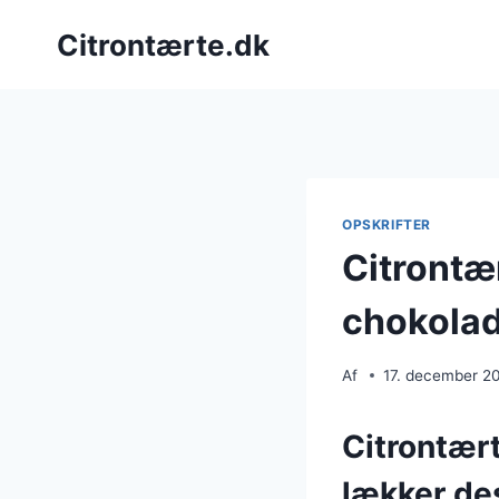
Fortsæt
Citrontærte.dk
til
indhold
OPSKRIFTER
Citrontæ
chokola
Af
17. december 2
Citrontær
lækker de