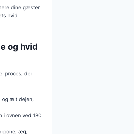
nere dine gæster.
ets hvid
e og hvid
el proces, der
 og ælt dejen,
n i ovnen ved 180
carpone, æg,