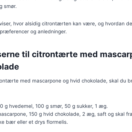
g smør.
 viser, hvor alsidig citrontærten kan være, og hvordan d
spræferencer og anledninger.
serne til citrontærte med masca
olade
itrontærte med mascarpone og hvid chokolade, skal du b
00 g hvedemel, 100 g smør, 50 g sukker, 1 æg.
ascarpone, 150 g hvid chokolade, 2 æg, saft og skal fra 
ske bær eller et drys flormelis.