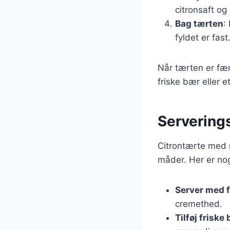
citronsaft o
Bag tærten
:
fyldet er fast
Når tærten er fæ
friske bær eller et
Serverings
Citrontærte med 
måder. Her er nog
Server med 
cremethed.
Tilføj friske