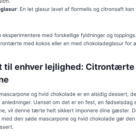
ion.
 glasur
: En let glasur lavet af flormelis og citronsaft ka
 eksperimentere med forskellige fyldninger og toppings
itrontærte med kokos eller en med chokoladeglasur for a
 til enhver lejlighed: Citrontært
ne
ascarpone og hvid chokolade er en alsidig dessert, der
 anledninger. Uanset om det er en fest, en fødselsdag e
, vil denne tærte helt sikkert imponere dine gæster. D
t med den søde mascarpone og hvid chokolade gør den t
ssert.