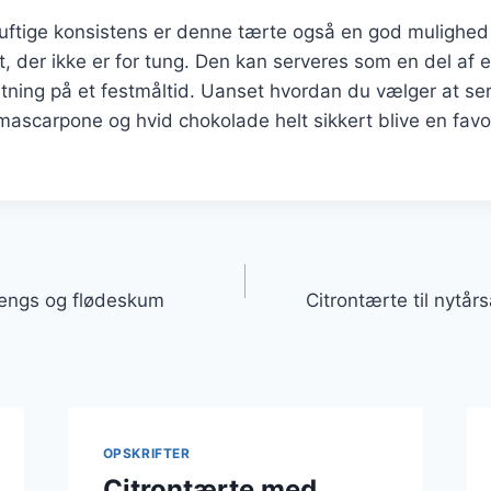
luftige konsistens er denne tærte også en god mulighed
, der ikke er for tung. Den kan serveres som en del af 
utning på et festmåltid. Uanset hvordan du vælger at ser
ascarpone og hvid chokolade helt sikkert blive en favor
gation
engs og flødeskum
Citrontærte til nytår
OPSKRIFTER
Citrontærte med