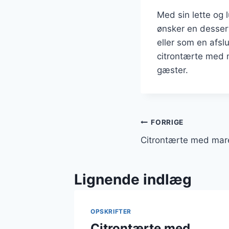
Med sin lette og 
ønsker en dessert
eller som en afsl
citrontærte med m
gæster.
Indlægsnavi
FORRIGE
Citrontærte med mar
Lignende indlæg
OPSKRIFTER
Citrontærte med