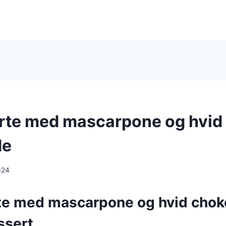
rte med mascarpone og hvid
de
024
te med mascarpone og hvid chok
ssert