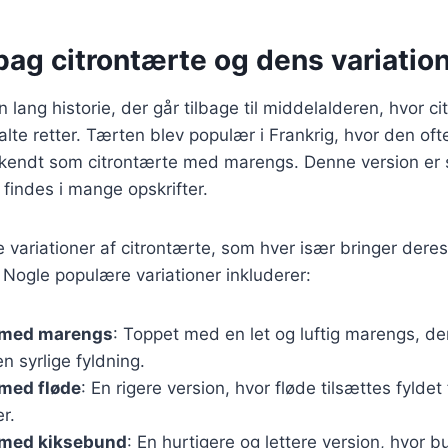
bag citrontærte og dens variatio
 lang historie, der går tilbage til middelalderen, hvor ci
te retter. Tærten blev populær i Frankrig, hvor den oft
kendt som citrontærte med marengs. Denne version er 
 findes i mange opskrifter.
ge variationer af citrontærte, som hver især bringer der
. Nogle populære variationer inkluderer:
 med marengs
: Toppet med en let og luftig marengs, de
en syrlige fyldning.
 med fløde
: En rigere version, hvor fløde tilsættes fyldet
r.
 med kiksebund
: En hurtigere og lettere version, hvor 