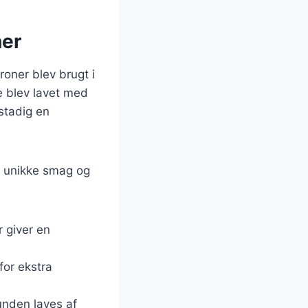
ner
troner blev brugt i
e blev lavet med
stadig en
es unikke smag og
r giver en
 for ekstra
bunden laves af