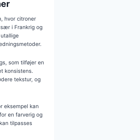
ner
, hvor citroner
sær i Frankrig og
utallige
eredningsmetoder.
s, som tilføjer en
et konsistens.
dere tekstur, og
For eksempel kan
for en farverig og
 kan tilpasses