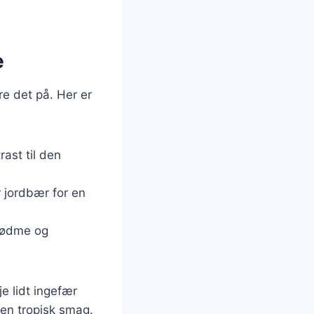
e
e det på. Her er
rast til den
 jordbær for en
 sødme og
e lidt ingefær
or en tropisk smag.