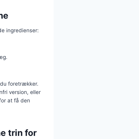
ne
de ingredienser:
æg.
 du foretrækker.
ri version, eller
 for at få den
 trin for