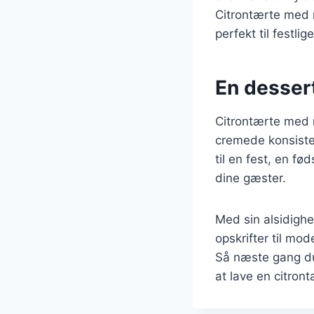
Citrontærte med 
perfekt til festlig
En dessert
Citrontærte med 
cremede konsisten
til en fest, en f
dine gæster.
Med sin alsidighe
opskrifter til mo
Så næste gang du
at lave en citro