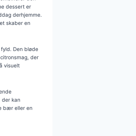
e dessert er
 middag derhjemme.
et skaber en
 fyld. Den bløde
 citronsmag, der
 visuelt
gende
, der kan
e bær eller en