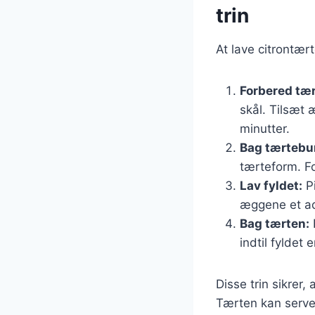
trin
At lave citrontær
Forbered tæ
skål. Tilsæt 
minutter.
Bag tærtebu
tærteform. Fo
Lav fyldet:
Pi
æggene et ad 
Bag tærten:
indtil fyldet
Disse trin sikrer
Tærten kan server