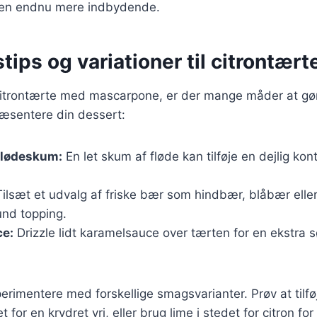
den endnu mere indbydende.
tips og variationer til citrontært
citrontærte med mascarpone, er der mange måder at gør
præsentere din dessert:
flødeskum:
En let skum af fløde kan tilføje en dejlig kont
ilsæt et udvalg af friske bær som hindbær, blåbær eller
und topping.
e:
Drizzle lidt karamelsauce over tærten for en ekstra
rimentere med forskellige smagsvarianter. Prøv at tilføj
det for en krydret vri, eller brug lime i stedet for citron f