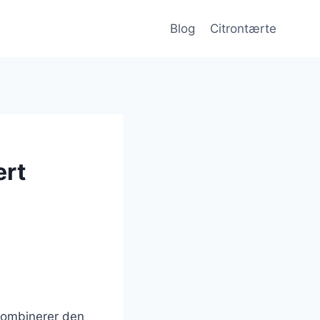
Blog
Citrontærte
ert
kombinerer den