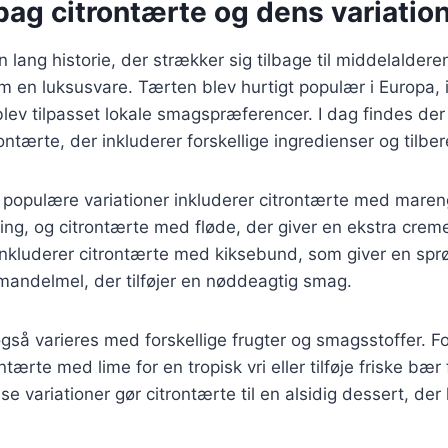
bag citrontærte og dens variatio
 lang historie, der strækker sig tilbage til middelalderen
m en luksusvare. Tærten blev hurtigt populær i Europa, i
blev tilpasset lokale smagspræferencer. I dag findes der 
trontærte, der inkluderer forskellige ingredienser og tilb
populære variationer inkluderer citrontærte med mareng
ping, og citrontærte med fløde, der giver en ekstra crem
inkluderer citrontærte med kiksebund, som giver en sprø
mandelmel, der tilføjer en nøddeagtig smag.
gså varieres med forskellige frugter og smagsstoffer. 
tærte med lime for en tropisk vri eller tilføje friske bær 
e variationer gør citrontærte til en alsidig dessert, der