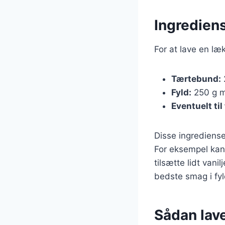
Ingredien
For at lave en l
Tærtebund:
Fyld:
250 g ma
Eventuelt til
Disse ingrediense
For eksempel kan 
tilsætte lidt vani
bedste smag i fyl
Sådan lav