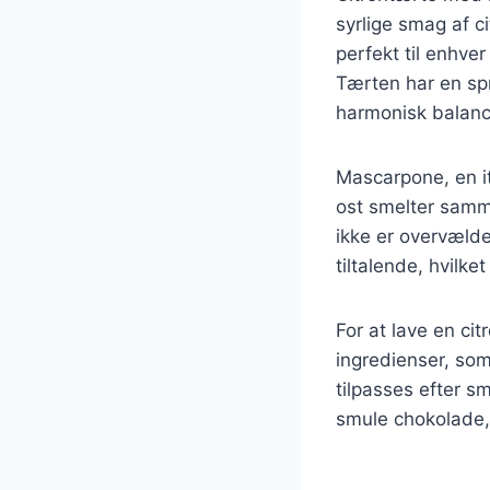
syrlige smag af 
perfekt til enhve
Tærten har en sp
harmonisk balanc
Mascarpone, en it
ost smelter samme
ikke er overvæld
tiltalende, hvilke
For at lave en c
ingredienser, som
tilpasses efter s
smule chokolade, 