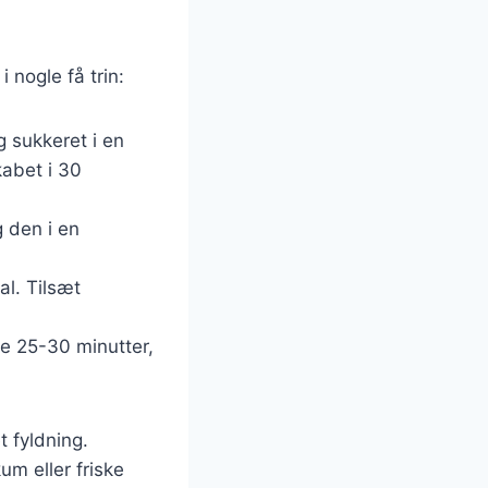
 nogle få trin:
 sukkeret i en
kabet i 30
 den i en
l. Tilsæt
re 25-30 minutter,
t fyldning.
um eller friske