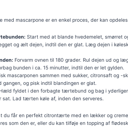
te med mascarpone er en enkel proces, der kan opdeles i
rtebunden:
Start med at blande hvedemelet, smørret og
ægget og ælt dejen, indtil den er glat. Læg dejen i køles
nden:
Forvarm ovnen til 180 grader. Rul dejen ud og læg
rbag bunden i ca. 15 minutter, indtil den er let gylden.
sk mascarponen sammen med sukker, citronsaft og -ska
gangen, og pisk indtil blandingen er glat.
Hæld fyldet i den forbagte tærtebund og bag i yderlige
 er sat. Lad tærten køle af, inden den serveres.
, at du får en perfekt citrontærte med en lækker og creme
es som den er, eller du kan tilføje en topping af flødesk