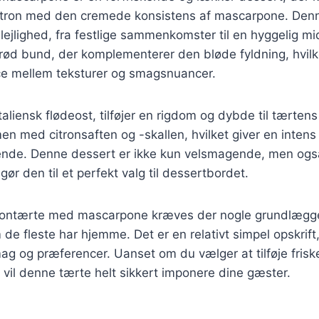
citron med den cremede konsistens af mascarpone. Denn
r lejlighed, fra festlige sammenkomster til en hyggelig
rød bund, der komplementerer den bløde fyldning, hvilk
e mellem teksturer og smagsnuancer.
aliensk flødeost, tilføjer en rigdom og dybde til tærtens
n med citronsaften og -skallen, hvilket giver en intens
ende. Denne dessert er ikke kun velsmagende, men også
t gør den til et perfekt valg til dessertbordet.
itrontærte med mascarpone kræves der nogle grundlæg
 de fleste har hjemme. Det er en relativt simpel opskrift
mag og præferencer. Uanset om du vælger at tilføje frisk
vil denne tærte helt sikkert imponere dine gæster.