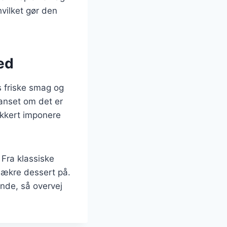
vilket gør den
hed
 friske smag og
anset om det er
sikkert imponere
 Fra klassiske
 lækre dessert på.
nde, så overvej