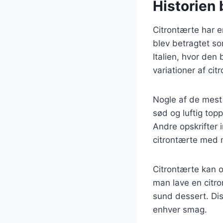
Historien 
Citrontærte har en
blev betragtet so
Italien, hvor den 
variationer af ci
Nogle af de mest 
sød og luftig top
Andre opskrifter 
citrontærte med 
Citrontærte kan o
man lave en citron
sund dessert. Diss
enhver smag.