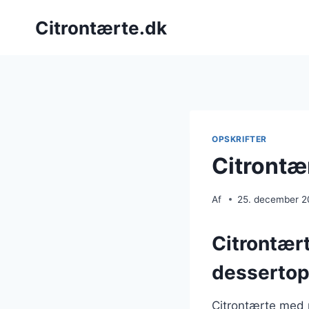
Fortsæt
Citrontærte.dk
til
indhold
OPSKRIFTER
Citrontæ
Af
25. december 
Citrontær
dessertop
Citrontærte med 