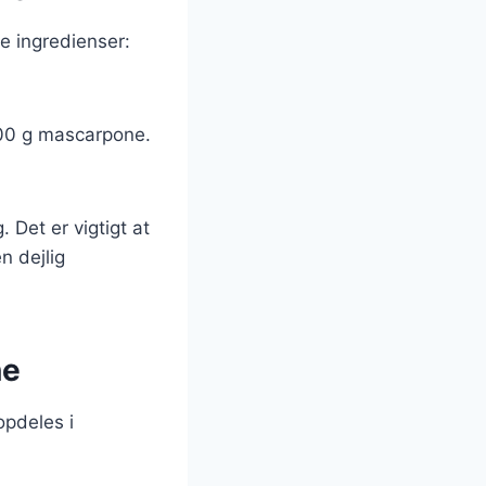
e ingredienser:
 200 g mascarpone.
 Det er vigtigt at
n dejlig
ne
opdeles i