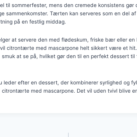
el til sommerfester, mens den cremede konsistens gør d
ige sammenkomster. Tærten kan serveres som en del af
utning på en festlig middag.
ger at servere den med flødeskum, friske bær eller en
vil citrontærte med mascarpone helt sikkert være et hit.
muk at se på, hvilket gør den til en perfekt dessert til 
leder efter en dessert, der kombinerer syrlighed og fy
n citrontærte med mascarpone. Det vil uden tvivl blive en
gation