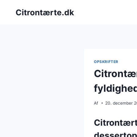
Fortsæt
Citrontærte.dk
til
indhold
OPSKRIFTER
Citrontæ
fyldighe
Af
20. december 
Citrontær
dessertop