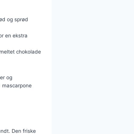
sød og sprød
or en ekstra
smeltet chokolade
ger og
ed mascarpone
ndt. Den friske