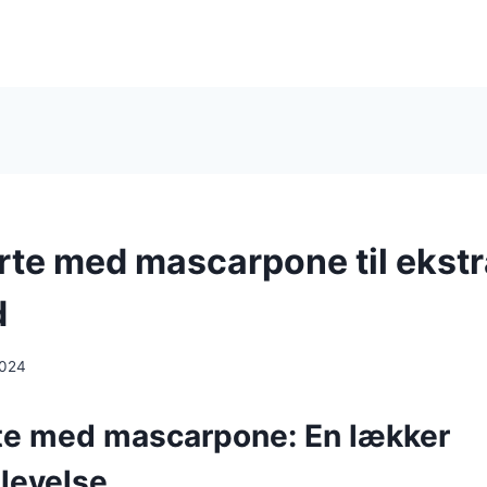
rte med mascarpone til ekstr
d
2024
te med mascarpone: En lækker
levelse