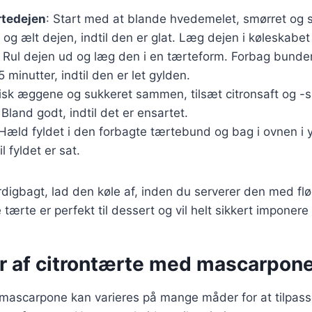
rtedejen
: Start med at blande hvedemelet, smørret og su
og ælt dejen, indtil den er glat. Læg dejen i køleskabet 
: Rul dejen ud og læg den i en tærteform. Forbag bunde
5 minutter, indtil den er let gylden.
Pisk æggene og sukkeret sammen, tilsæt citronsaft og -
land godt, indtil det er ensartet.
 Hæld fyldet i den forbagte tærtebund og bag i ovnen i 
il fyldet er sat.
digbagt, lad den køle af, inden du serverer den med fl
 tærte er perfekt til dessert og vil helt sikkert imponere
er af citrontærte med mascarpon
mascarpone kan varieres på mange måder for at tilpasse