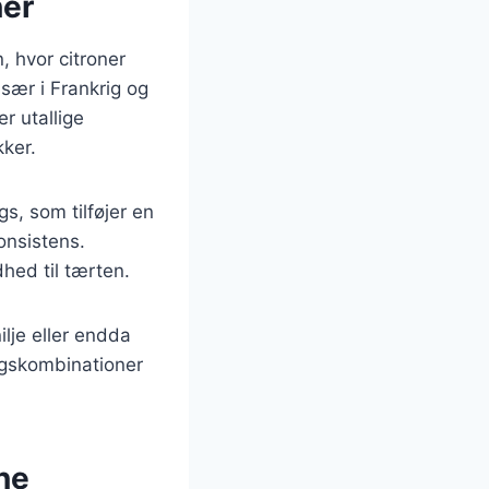
ner
, hvor citroner
sær i Frankrig og
r utallige
kker.
s, som tilføjer en
onsistens.
hed til tærten.
lje eller endda
agskombinationer
ne