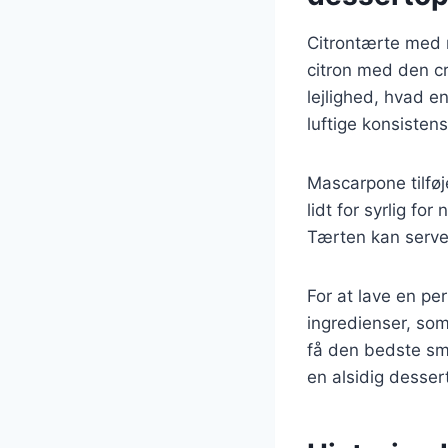
Citrontærte med 
citron med den c
lejlighed, hvad e
luftige konsisten
Mascarpone tilføj
lidt for syrlig fo
Tærten kan server
For at lave en p
ingredienser, som
få den bedste sma
en alsidig desser