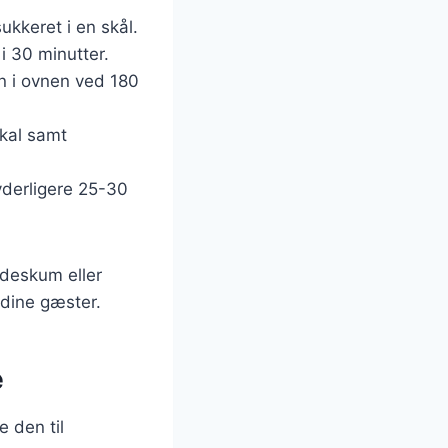
kkeret i en skål.
i 30 minutter.
n i ovnen ved 180
skal samt
yderligere 25-30
ødeskum eller
 dine gæster.
e
 den til