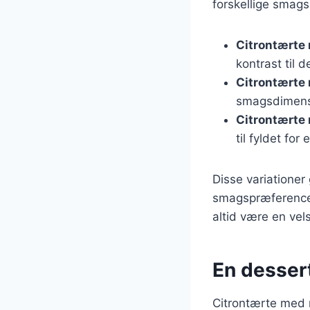
forskellige smagsp
Citrontærte
kontrast til d
Citrontærte
smagsdimensi
Citrontærte
til fyldet for
Disse variationer 
smagspræferencer
altid være en ve
En dessert
Citrontærte med m