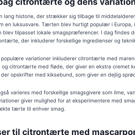
bag citrontærte og dens variatio
 lang historie, der strækker sig tilbage til middelalderen
m en luksusvare. Tærten blev hurtigt populær i Europa, i
 blev tilpasset lokale smagspræferencer. I dag findes de
rontærte, der inkluderer forskellige ingredienser og tekni
populære variationer inkluderer citrontærte med mareng
 og citrontærte med fløde, der giver en ekstra cremet k
der opskrifter med kiksebund, som giver en dejlig sprød
gså varieres med forskellige smagsgivere som lime, vani
ariationer giver mulighed for at eksperimentere med sm
ekte tærte til enhver smag.
ser til citrontærte med mascarpo