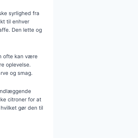
ke syrlighed fra
t til enhver
affe. Den lette og
om ofte kan være
re oplevelse.
farve og smag.
rundlæggende
e citroner for at
vilket gør den til