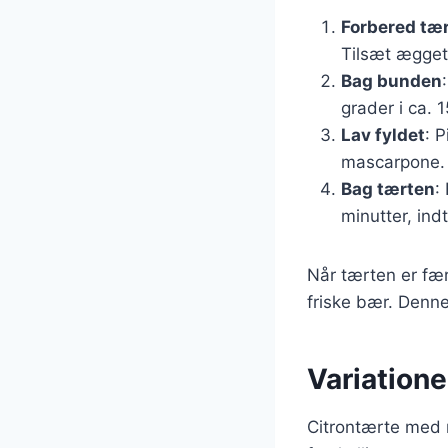
Forbered tæ
Tilsæt ægget 
Bag bunden
grader i ca. 1
Lav fyldet
: 
mascarpone. B
Bag tærten
:
minutter, indt
Når tærten er fær
friske bær. Denne
Variation
Citrontærte med 