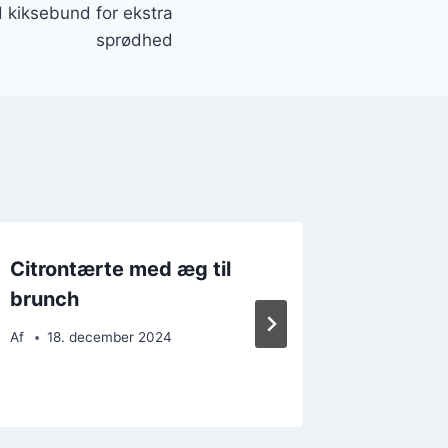
 kiksebund for ekstra
sprødhed
Citrontærte med æg til
Citron
brunch
og fris
Af
18. december 2024
Af
25. 