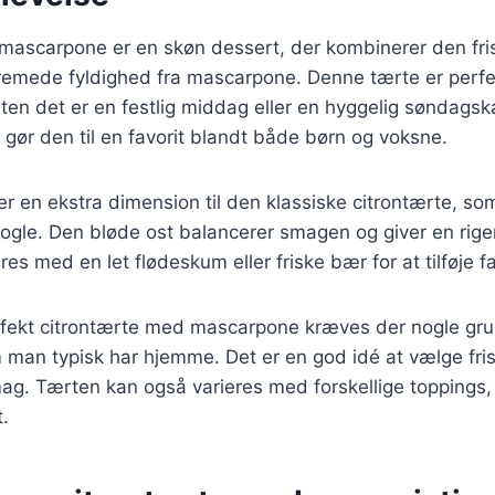
mascarpone er en skøn dessert, der kombinerer den fris
remede fyldighed fra mascarpone. Denne tærte er perfek
nten det er en festlig middag eller en hyggelig søndagsk
s gør den til en favorit blandt både børn og voksne.
er en ekstra dimension til den klassiske citrontærte, s
r nogle. Den bløde ost balancerer smagen og giver en rige
es med en let flødeskum eller friske bær for at tilføje 
erfekt citrontærte med mascarpone kræves der nogle g
 man typisk har hjemme. Det er en god idé at vælge frisk
g. Tærten kan også varieres med forskellige toppings, h
t.