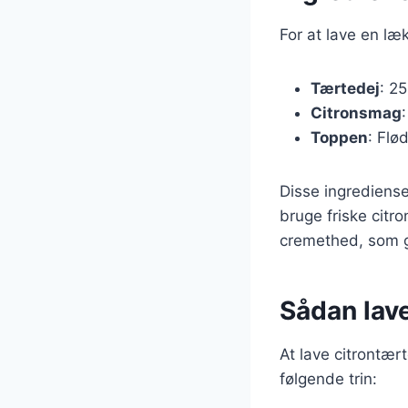
For at lave en l
Tærtedej
: 2
Citronsmag
Toppen
: Flø
Disse ingrediense
bruge friske citr
cremethed, som g
Sådan lav
At lave citrontær
følgende trin: