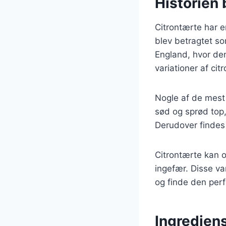
Historien 
Citrontærte har en
blev betragtet so
England, hvor den
variationer af cit
Nogle af de mest 
sød og sprød top,
Derudover findes 
Citrontærte kan o
ingefær. Disse v
og finde den perf
Ingredien