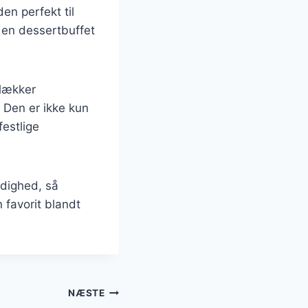
en perfekt til
 en dessertbuffet
 lækker
 Den er ikke kun
festlige
ldighed, så
 favorit blandt
NÆSTE