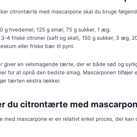
ækker citrontærte med mascarpone skal du bruge følgend
50 g hvedemel, 125 g smør, 75 g sukker, 1 æg.
: 3-4 friske citroner (saft og skal), 150 g sukker, 3 æg,
deskum eller friske bær til pynt.
r giver en velsmagende tærte, der er både sød og syrlig.
oner for at opnå den bedste smag. Mascarponen tilføjer e
ør tærten ekstra lækker.
er du citrontærte med mascarpo
te med mascarpone er en relativt enkel proces, der kan 