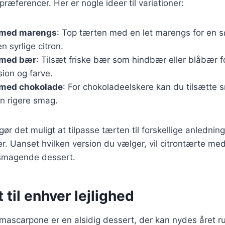
ræferencer. Her er nogle ideer til variationer:
 med marengs
: Top tærten med en let marengs for en 
en syrlige citron.
 med bær
: Tilsæt friske bær som hindbær eller blåbær f
on og farve.
 med chokolade
: For chokoladeelskere kan du tilsætte 
 en rigere smag.
gør det muligt at tilpasse tærten til forskellige anlednin
. Uanset hvilken version du vælger, vil citrontærte m
lsmagende dessert.
 til enhver lejlighed
ascarpone er en alsidig dessert, der kan nydes året ru