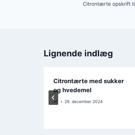
Citrontærte opskrift t
Lignende indlæg
Citrontærte med sukker
er
og hvedemel
Af
26. december 2024