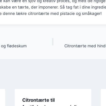
te kan være en sjov og kreativ proces, og med de rigtige
skabe en tærte, der imponerer. Så tag fat i dine ingredi
 denne lækre citrontærte med pistacie og småkager!
gation
e og flødeskum
Citrontærte med hin
Citrontærte til