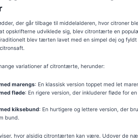
r
ødder, der går tilbage til middelalderen, hvor citroner b
 at opskrifterne udviklede sig, blev citrontærte en popul
raditionelt blev tærten lavet med en simpel dej og fyld
citronsaft.
mange variationer af citrontærte, herunder:
 med marengs
: En klassisk version toppet med let mare
 med fløde
: En rigere version, der inkluderer fløde for e
 med kiksebund
: En hurtigere og lettere version, der br
m bund.
 viser, hvor alsidig citrontærten kan være. Udover de næ