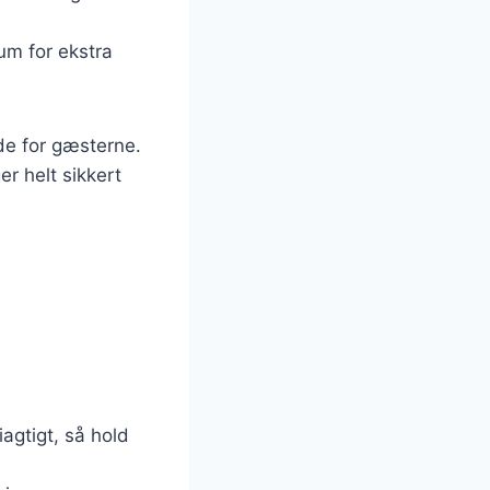
um for ekstra
de for gæsterne.
r helt sikkert
agtigt, så hold