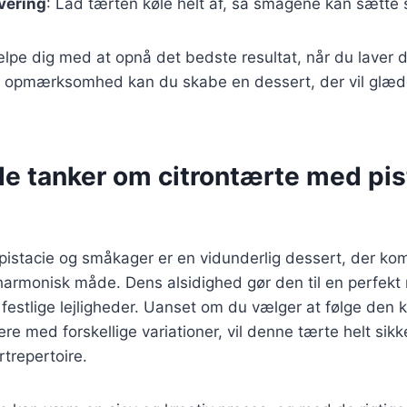
rvering
: Lad tærten køle helt af, så smagene kan sætte s
ælpe dig med at opnå det bedste resultat, når du laver d
 opmærksomhed kan du skabe en dessert, der vil glæd
de tanker om citrontærte med pis
istacie og småkager er en vidunderlig dessert, der kom
armonisk måde. Dens alsidighed gør den til en perfekt 
estlige lejligheder. Uanset om du vælger at følge den kl
re med forskellige variationer, vil denne tærte helt sikk
rtrepertoire.