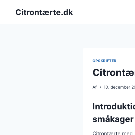
Fortsæt
Citrontærte.dk
til
indhold
OPSKRIFTER
Citrontæ
Af
10. december 2
Introdukti
småkager
Citrontærte med 