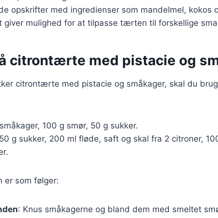
de opskrifter med ingredienser som mandelmel, kokos 
t giver mulighed for at tilpasse tærten til forskellige s
på citrontærte med pistacie og s
kker citrontærte med pistacie og småkager, skal du bru
småkager, 100 g smør, 50 g sukker.
0 g sukker, 200 ml fløde, saft og skal fra 2 citroner, 1
er.
er som følger:
nden
: Knus småkagerne og bland dem med smeltet smør