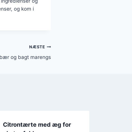
 ingredienser og
enser, og kom i
NÆSTE
dbær og bagt marengs
Citrontærte med æg for
Citron