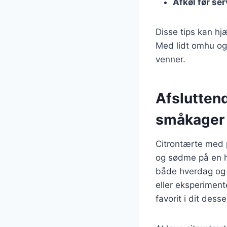
Afkøl før se
Disse tips kan hj
Med lidt omhu og
venner.
Afslutten
småkager
Citrontærte med p
og sødme på en h
både hverdag og f
eller eksperimente
favorit i dit desse