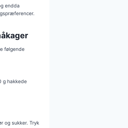
og endda
magspræferencer.
måkager
ge følgende
00 g hakkede
 og sukker. Tryk