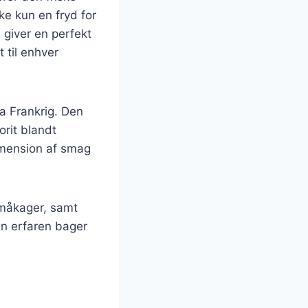
e kun en fryd for
giver en perfekt
t til enhver
ra Frankrig. Den
orit blandt
dimension af smag
 småkager, samt
en erfaren bager