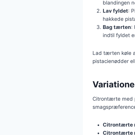
blandingen ne
Lav fyldet
: 
hakkede pist
Bag tærten
:
indtil fyldet e
Lad tærten køle 
pistacienødder ell
Variatione
Citrontærte med p
smagspræferencer.
Citrontærte
Citrontærte