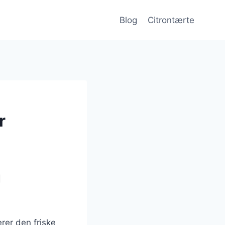
Blog
Citrontærte
r
g
rer den friske