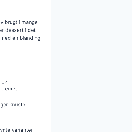
lev brugt i mange
ær dessert i det
t med en blanding
ngs.
n cremet
uger knuste
vnte varianter