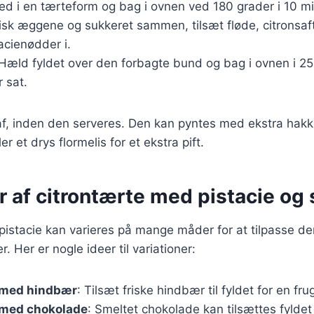
d i en tærteform og bag i ovnen ved 180 grader i 10 mi
Pisk æggene og sukkeret sammen, tilsæt fløde, citronsaft
acienødder i.
 Hæld fyldet over den forbagte bund og bag i ovnen i 25
r sat.
af, inden den serveres. Den kan pyntes med ekstra hak
er et drys flormelis for et ekstra pift.
r af citrontærte med pistacie o
istacie kan varieres på mange måder for at tilpasse den 
 Her er nogle ideer til variationer:
 med hindbær
: Tilsæt friske hindbær til fyldet for en fr
 med chokolade
: Smeltet chokolade kan tilsættes fyldet 