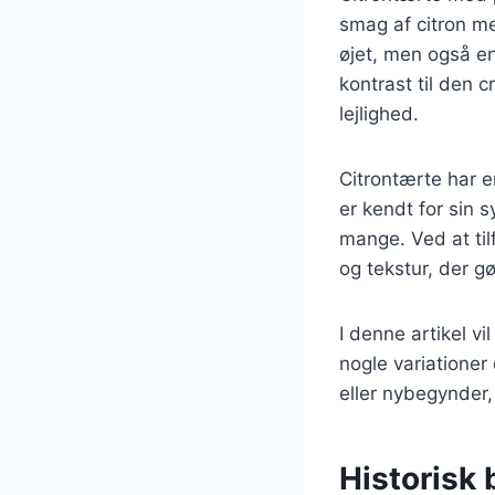
smag af citron me
øjet, men også e
kontrast til den c
lejlighed.
Citrontærte har e
er kendt for sin s
mange. Ved at til
og tekstur, der g
I denne artikel v
nogle variationer
eller nybegynder, 
Historisk 