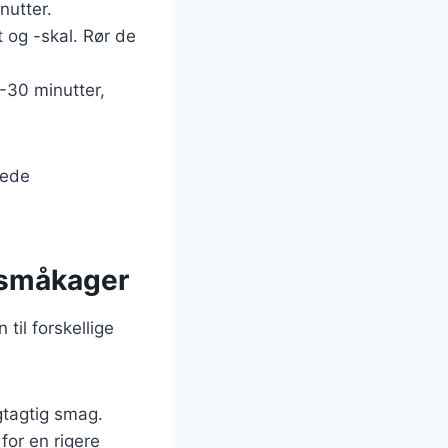
nutter.
 og -skal. Rør de
-30 minutter,
kede
g småkager
til forskellige
ugtagtig smag.
for en rigere