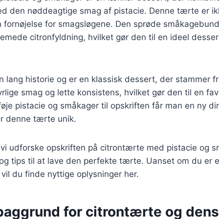
d den nøddeagtige smag af pistacie. Denne tærte er ikk
n fornøjelse for smagsløgene. Den sprøde småkagebund 
remede citronfyldning, hvilket gør den til en ideel desser
n lang historie og er en klassisk dessert, der stammer f
yrlige smag og lette konsistens, hvilket gør den til en fav
føje pistacie og småkager til opskriften får man en ny 
ør denne tærte unik.
il vi udforske opskriften på citrontærte med pistacie og
 og tips til at lave den perfekte tærte. Uanset om du er 
vil du finde nyttige oplysninger her.
baggrund for citrontærte og dens