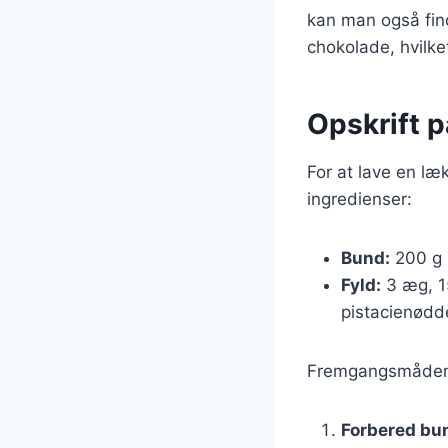
kan man også fin
chokolade, hvilke
Opskrift 
For at lave en læ
ingredienser:
Bund:
200 g 
Fyld:
3 æg, 15
pistacienødd
Fremgangsmåden 
Forbered bu