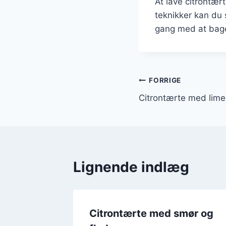
At lave citrontær
teknikker kan du 
gang med at bage
Indlægsnavi
FORRIGE
Citrontærte med lim
Lignende indlæg
Citrontærte med smør og