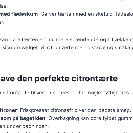
lse.
 med flødeskum
: Server tærten med en skefuld flødesk
r.
r kan gøre tærten endnu mere spændende og tiltrækken
rsion du vælger, vil citrontærte med pistacie og småkage
t lave den perfekte citrontærte
in citrontærte bliver en succes, er her nogle nyttige tips:
itroner
: Friskpresset citronsaft giver den bedste smag.
som på bagetiden
: Overbagning kan gøre fyldet gummi
en under bagningen.