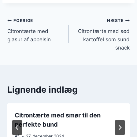
Indlægsnavigation
FORRIGE
NÆSTE
Citrontærte med
Citrontærte med sød
glasur af appelsin
kartoffel som sund
snack
Lignende indlæg
Citrontærte med smør til den
perfekte bund
Af
27. december 2024