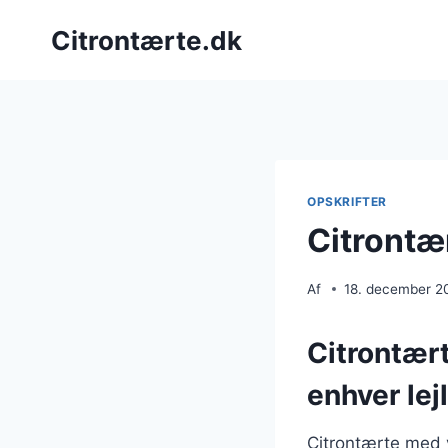
Fortsæt
Citrontærte.dk
til
indhold
OPSKRIFTER
Citrontær
Af
18. december 2
Citrontært
enhver lej
Citrontærte med v