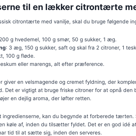
erne til en lækker citrontærte me
assisk citrontærte med vanilje, skal du bruge følgende in
 200 g hvedemel, 100 g smør, 50 g sukker, 1 æg.
ing
: 3 æg, 150 g sukker, saft og skal fra 2 citroner, 1 tes
kt, 100 g fløde.
deskum eller marengs, alt efter præference.
er giver en velsmagende og cremet fyldning, der kompl
 Det er vigtigt at bruge friske citroner for at opnå de
føjer en dejlig aroma, der løfter retten.
t ingredienserne, kan du begynde at forberede tærten. 
n køle af, inden du tilsætter fyldet. Det er en god idé a
ar tid til at sætte sig, inden den serveres.