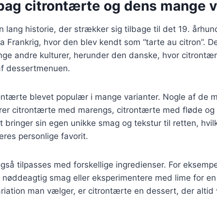
 bag citrontærte og dens mange v
 lang historie, der strækker sig tilbage til det 19. århu
a Frankrig, hvor den blev kendt som “tarte au citron”. D
nge andre kulturer, herunder den danske, hvor citrontær
af dessertmenuen.
ontærte blevet populær i mange varianter. Nogle af de 
erer citrontærte med marengs, citrontærte med fløde og
 bringer sin egen unikke smag og tekstur til retten, hvil
deres personlige favorit.
gså tilpasses med forskellige ingredienser. For eksempe
nøddeagtig smag eller eksperimentere med lime for en m
riation man vælger, er citrontærte en dessert, der altid 