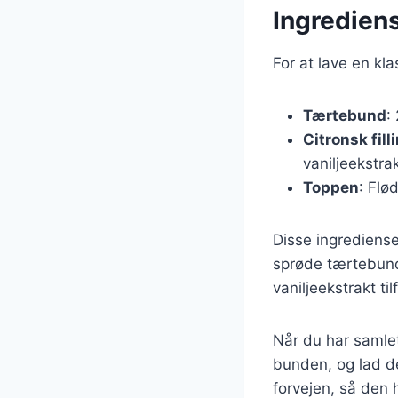
Ingrediens
For at lave en kl
Tærtebund
:
Citronsk fill
vaniljeekstra
Toppen
: Flø
Disse ingrediens
sprøde tærtebund.
vaniljeekstrakt til
Når du har samle
bunden, og lad de
forvejen, så den h