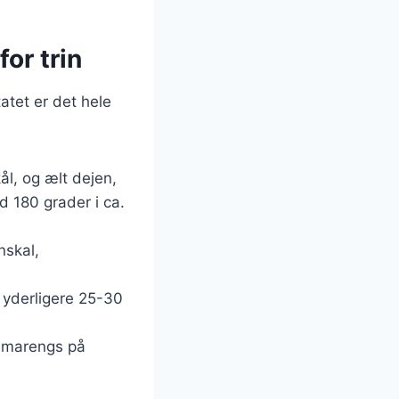
for trin
atet er det hele
ål, og ælt dejen,
d 180 grader i ca.
nskal,
 yderligere 25-30
er marengs på