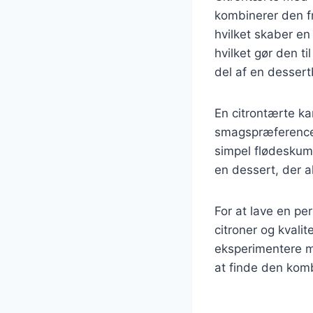
kombinerer den fr
hvilket skaber en
hvilket gør den ti
del af en dessert
En citrontærte ka
smagspræferencer
simpel flødeskum
en dessert, der a
For at lave en per
citroner og kvali
eksperimentere m
at finde den komb