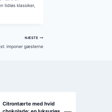
 tidløs klassiker,
NÆSTE
fest: imponer gæsterne
Citrontærte med hvid
Citront
chokolade: en luksuriøs
varme e