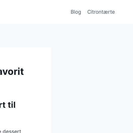
Blog
Citrontærte
avorit
 til
e dessert