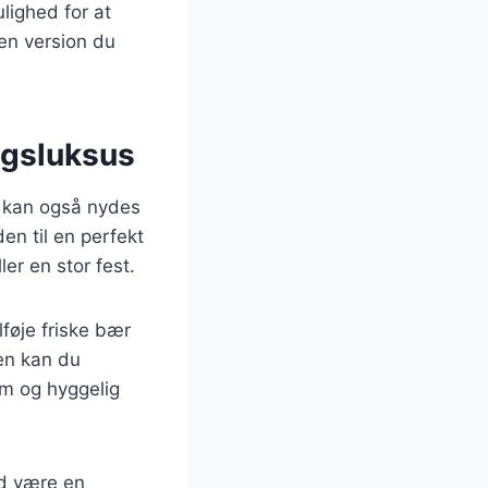
lighed for at
en version du
dagsluksus
en kan også nydes
en til en perfekt
er en stor fest.
lføje friske bær
en kan du
rm og hyggelig
id være en