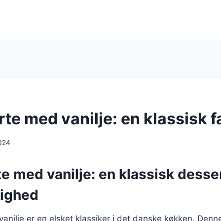
te med vanilje: en klassisk f
024
e med vanilje: en klassisk dessert
lighed
anilje er en elsket klassiker i det danske køkken. Denn