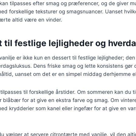
 kan tilpasses efter smag og præferencer, og de giver mu
ed forskellige teksturer og smagsnuancer. Uanset hvilk
tærte altid være en vinder.
 til festlige lejligheder og hver
anilje er ikke kun en dessert til festlige lejligheder; d
rdagsluksus. Dens friske smag og lette konsistens gør d
måltid, uanset om det er en simpel middag derhjemme ell
ilpasses til forskellige årstider. Om sommeren kan du ti
 blåbær for at give en ekstra farve og smag. Om vinter
d krydderier som kanel eller ingefær for at give en va
 vælger at servere citrontærte med vanilje, vil den alt