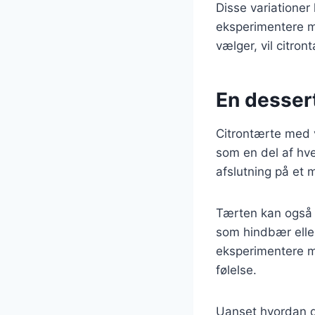
Disse variationer
eksperimentere m
vælger, vil citron
En dessert
Citrontærte med v
som en del af hve
afslutning på et 
Tærten kan også t
som hindbær eller
eksperimentere me
følelse.
Uanset hvordan du