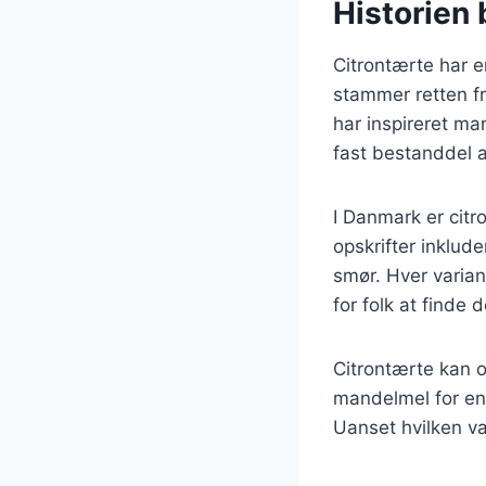
Historien
Citrontærte har en
stammer retten fr
har inspireret ma
fast bestanddel 
I Danmark er citr
opskrifter inklud
smør. Hver variant
for folk at finde 
Citrontærte kan o
mandelmel for en 
Uanset hvilken va