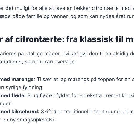
ør det muligt for alle at lave en lækker citrontærte med v
glæde både familie og venner, og som kan nydes året run
r af citrontærte: fra klassisk til
rieres på utallige måder, hvilket gør den til en alsidig d
riationer, som du kan overveje:
 med marengs
: Tilsæt et lag marengs på toppen for en s
en syrlige fyldning.
 med fløde
: Brug fløde i fyldet for en ekstra cremet kons
ungen.
 med kiksebund
: Skift den traditionelle tærtebund ud 
r en ny smagsoplevelse.