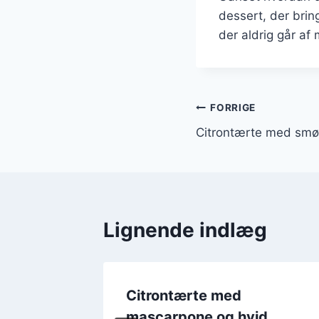
dessert, der brin
der aldrig går af
Indlægsnavi
FORRIGE
Citrontærte med smør
Lignende indlæg
ør for
Citrontærte med
mascarpone og hvid