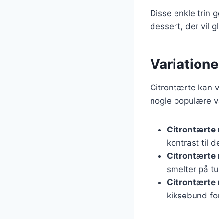
Disse enkle trin g
dessert, der vil 
Variatione
Citrontærte kan va
nogle populære va
Citrontærte
kontrast til d
Citrontærte
smelter på t
Citrontærte
kiksebund fo