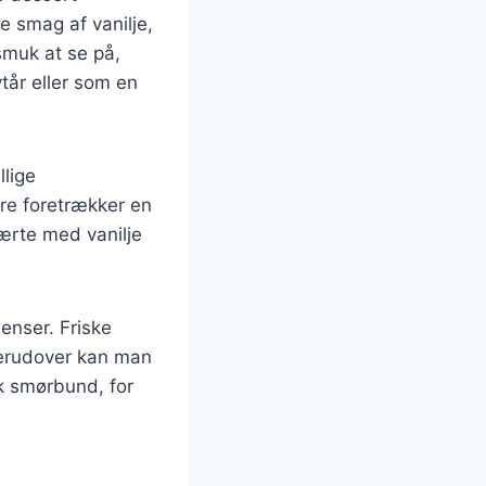
e smag af vanilje,
smuk at se på,
ytår eller som en
llige
re foretrækker en
ærte med vanilje
ienser. Friske
 Derudover kan man
k smørbund, for