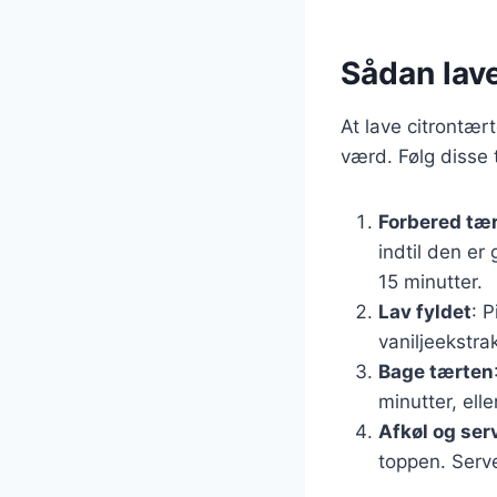
Sådan lave
At lave citrontær
værd. Følg disse t
Forbered tæ
indtil den er
15 minutter.
Lav fyldet
: 
vaniljeekstra
Bage tærten
minutter, eller
Afkøl og ser
toppen. Serv