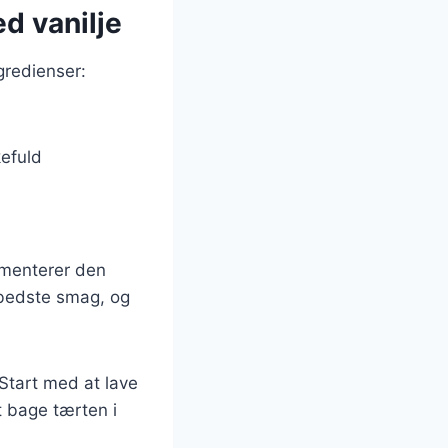
d vanilje
gredienser:
kefuld
ementerer den
n bedste smag, og
Start med at lave
t bage tærten i