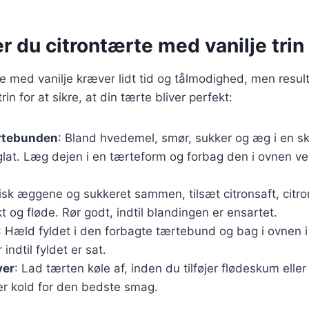
r du citrontærte med vanilje trin 
te med vanilje kræver lidt tid og tålmodighed, men result
rin for at sikre, at din tærte bliver perfekt:
rtebunden
: Bland hvedemel, smør, sukker og æg i en sk
 glat. Læg dejen i en tærteform og forbag den i ovnen ve
Pisk æggene og sukkeret sammen, tilsæt citronsaft, citro
kt og fløde. Rør godt, indtil blandingen er ensartet.
: Hæld fyldet i den forbagte tærtebund og bag i ovnen i
 indtil fyldet er sat.
ver
: Lad tærten køle af, inden du tilføjer flødeskum ell
er kold for den bedste smag.