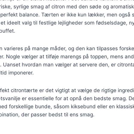
iske, syrlige smag af citron med den søde og aromatisk
 perfekt balance. Tærten er ikke kun lækker, men også 
l et ideelt valg til festlige lejligheder som fødselsdage, n
buffet.
n varieres på mange måder, og den kan tilpasses forske
. Nogle vælger at tilføje marengs på toppen, mens and
. Uanset hvordan man vælger at servere den, er citront
ltid imponerer.
fekt citrontærte er det vigtigt at vælge de rigtige ingred
tetsvanilje er essentielle for at opnå den bedste smag.
ed forskellige bunde, såsom kiksebund eller en klassis
ination, der passer bedst til ens smag.