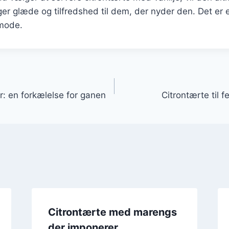
ger glæde og tilfredshed til dem, der nyder den. Det er en
 mode.
gation
: en forkælelse for ganen
Citrontærte til 
Citrontærte med marengs
der imponerer