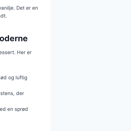
anilje. Det er en
dt.
 moderne
essert. Her er
ød og luftig
istens, der
med en sprød