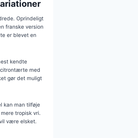
ariationer
ndrede. Oprindeligt
en franske version
te er blevet en
mest kendte
 citrontærte med
ket gør det muligt
l kan man tilføje
ere tropisk vri.
vil være elsket.