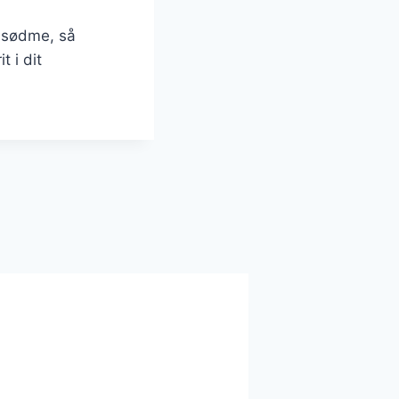
g sødme, så
t i dit