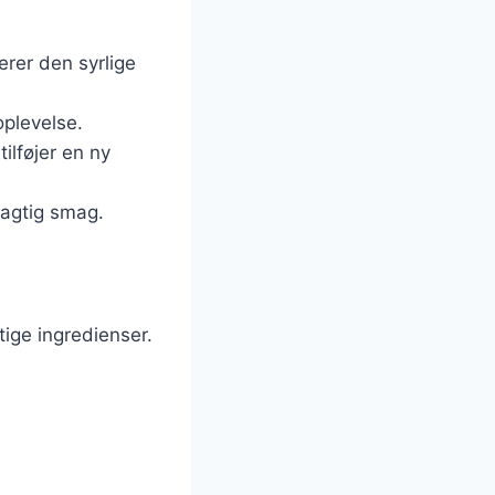
erer den syrlige
oplevelse.
ilføjer en ny
eagtig smag.
tige ingredienser.