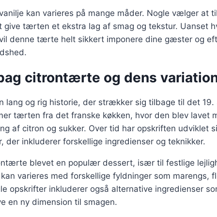
anilje kan varieres på mange måder. Nogle vælger at ti
at give tærten et ekstra lag af smag og tekstur. Uanset
 vil denne tærte helt sikkert imponere dine gæster og 
redshed.
bag citrontærte og dens variatio
 lang og rig historie, der strækker sig tilbage til det 19
mer tærten fra det franske køkken, hvor den blev lavet
g af citron og sukker. Over tid har opskriften udviklet s
, der inkluderer forskellige ingredienser og teknikker.
ntærte blevet en populær dessert, især til festlige lejli
t kan varieres med forskellige fyldninger som marengs, f
 opskrifter inkluderer også alternative ingredienser som
ive en ny dimension til smagen.