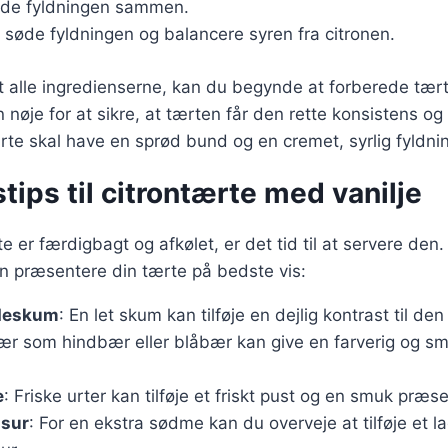
inde fyldningen sammen.
t søde fyldningen og balancere syren fra citronen.
 alle ingredienserne, kan du begynde at forberede tærte
n nøje for at sikre, at tærten får den rette konsistens o
ærte skal have en sprød bund og en cremet, syrlig fyldni
tips til citrontærte med vanilje
e er færdigbagt og afkølet, er det tid til at servere den.
an præsentere din tærte på bedste vis:
ødeskum
: En let skum kan tilføje en dejlig kontrast til den
ær som hindbær eller blåbær kan give en farverig og s
e
: Friske urter kan tilføje et friskt pust og en smuk præs
sur
: For en ekstra sødme kan du overveje at tilføje et l