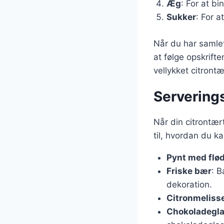
Æg
: For at b
Sukker
: For a
Når du har samlet
at følge opskrifte
vellykket citront
Serverings
Når din citrontært
til, hvordan du k
Pynt med fl
Friske bær
: B
dekoration.
Citronmeliss
Chokoladegla