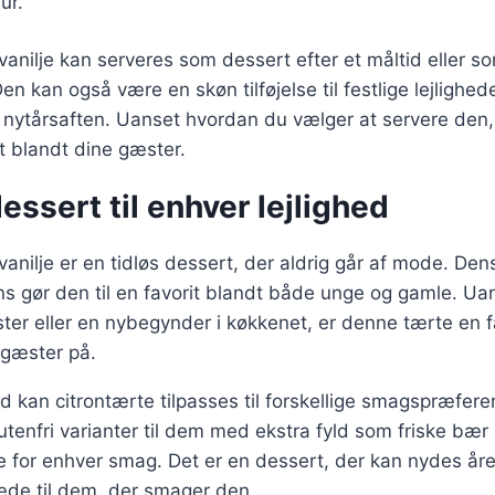
ur.
anilje kan serveres som dessert efter et måltid eller s
Den kan også være en skøn tilføjelse til festlige lejlighe
 nytårsaften. Uanset hvordan du vælger at servere den, 
it blandt dine gæster.
dessert til enhver lejlighed
anilje er en tidløs dessert, der aldrig går af mode. Den
ns gør den til en favorit blandt både unge og gamle. U
ter eller en nybegynder i køkkenet, er denne tærte en 
 gæster på.
d kan citrontærte tilpasses til forskellige smagspræfere
utenfri varianter til dem med ekstra fyld som friske bær 
e for enhver smag. Det er en dessert, der kan nydes år
glæde til dem, der smager den.