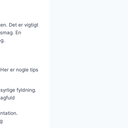
n. Det er vigtigt
g smag. En
ng.
 Her er nogle tips
 syrlige fyldning.
magfuld
entation.
ag