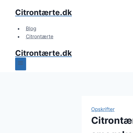
Fortsæt
Citrontærte.dk
til
indhold
Blog
Citrontærte
Citrontærte.dk
Opskrifter
Citrontær