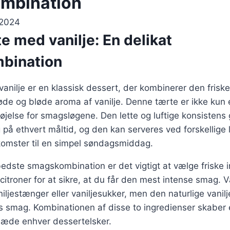
mbination
 2024
e med vanilje: En delikat
bination
anilje er en klassisk dessert, der kombinerer den friske
de og bløde aroma af vanilje. Denne tærte er ikke kun en
jelse for smagsløgene. Den lette og luftige konsistens g
 på ethvert måltid, og den kan serveres ved forskellige l
omster til en simpel søndagsmiddag.
edste smagskombination er det vigtigt at vælge friske i
citroner for at sikre, at du får den mest intense smag. V
niljestænger eller vaniljesukker, men den naturlige vanil
 smag. Kombinationen af disse to ingredienser skaber
glæde enhver dessertelsker.