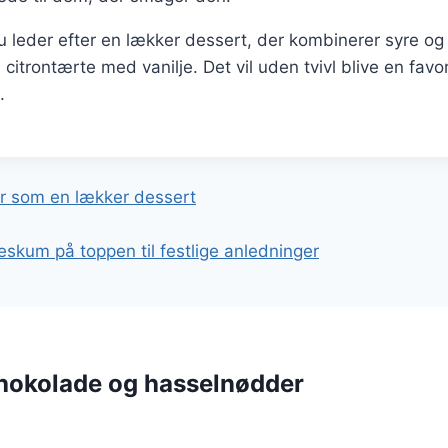
 leder efter en lækker dessert, der kombinerer syre o
 citrontærte med vanilje. Det vil uden tvivl blive en favori
.
gation
r som en lækker dessert
skum på toppen til festlige anledninger
hokolade og hasselnødder