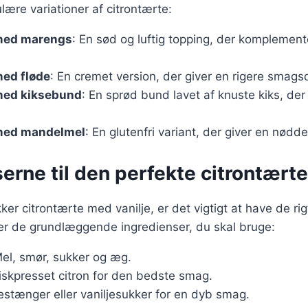
lære variationer af citrontærte:
med marengs
: En sød og luftig topping, der komplement
med fløde
: En cremet version, der giver en rigere smags
med kiksebund
: En sprød bund lavet af knuste kiks, der t
med mandelmel
: En glutenfri variant, der giver en nødd
erne til den perfekte citrontærte
ker citrontærte med vanilje, er det vigtigt at have de rig
ver de grundlæggende ingredienser, du skal bruge:
Mel, smør, sukker og æg.
riskpresset citron for den bedste smag.
jestænger eller vaniljesukker for en dyb smag.