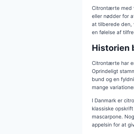
Citrontærte med v
eller nødder for 
at tilberede den,
en følelse af tilf
Historien 
Citrontærte har en
Oprindeligt stam
bund og en fyldnin
mange variationer
I Danmark er citro
klassiske opskrif
mascarpone. Nogle
appelsin for at g