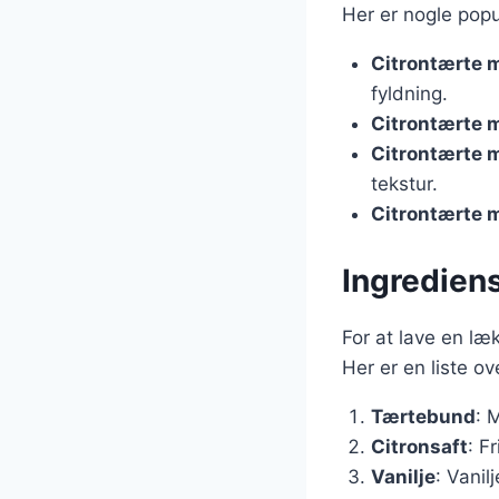
Her er nogle popu
Citrontærte 
fyldning.
Citrontærte 
Citrontærte 
tekstur.
Citrontærte 
Ingrediens
For at lave en læk
Her er en liste o
Tærtebund
: 
Citronsaft
: F
Vanilje
: Vanil