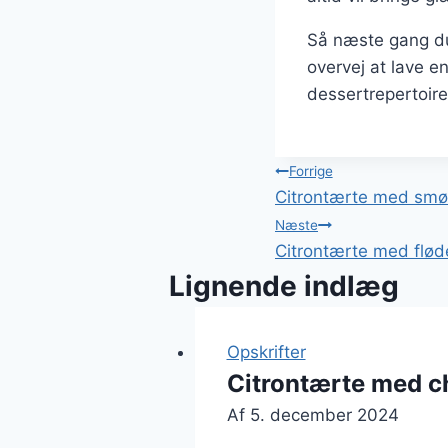
Så næste gang du
overvej at lave en
dessertrepertoire
Indlægsnavi
Forrige
Citrontærte med smø
Næste
Citrontærte med fløde
Lignende indlæg
Opskrifter
Citrontærte med c
Af
5. december 2024