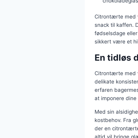
chokoladeglas
Citrontærte med v
snack til kaffen. 
fødselsdage eller
sikkert være et h
En tidløs 
Citrontærte med v
delikate konsiste
erfaren bagermes
at imponere dine
Med sin alsidighe
kostbehov. Fra gl
der en citrontært
altid vil bringe 