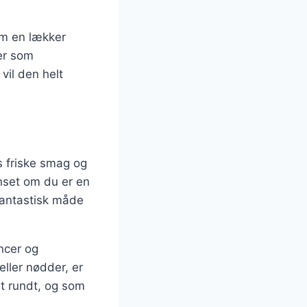
om en lækker
der som
vil den helt
s friske smag og
anset om du er en
fantastisk måde
ncer og
eller nødder, er
et rundt, og som