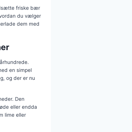
lsætte friske bær
 hvordan du vælger
efterlade dem med
ner
. århundrede.
 med en simpel
ig, og der er nu
gheder. Den
løde eller endda
 lime eller