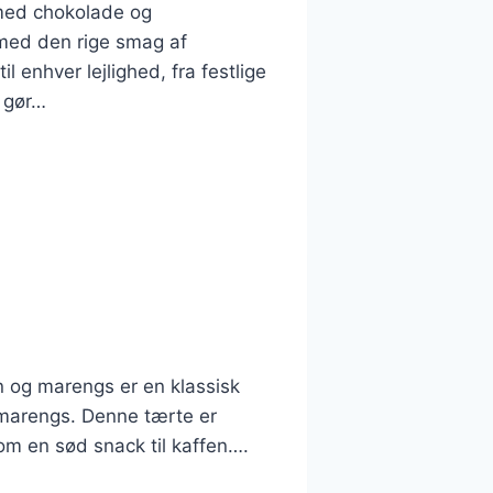
med chokolade og
 med den rige smag af
enhver lejlighed, fra festlige
 gør…
 og marengs er en klassisk
g marengs. Denne tærte er
som en sød snack til kaffen….