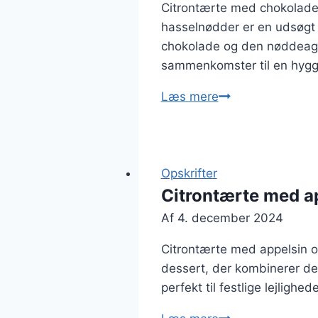
Citrontærte med chokolade
hasselnødder er en udsøgt 
chokolade og den nøddeagtig
sammenkomster til en hygg
Citrontærte
Læs mere
med
chokolade
og
hasselnødder
Opskrifter
Citrontærte med a
Af
4. december 2024
Citrontærte med appelsin o
dessert, der kombinerer den
perfekt til festlige lejligh