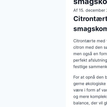
smagsko
Af
15. december
Citrontært
smagskom
Citrontærte med v
citron med den sø
men også en fornø
perfekt afslutning
festlige sammenk
For at opnå den b
gerne økologiske 
være i form af va
og mere kompleks
balance, der vil 