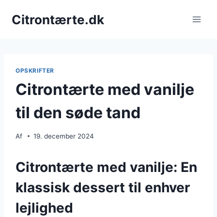
Fortsæt
Citrontærte.dk
til
indhold
OPSKRIFTER
Citrontærte med vanilje
til den søde tand
Af
19. december 2024
Citrontærte med vanilje: En
klassisk dessert til enhver
lejlighed