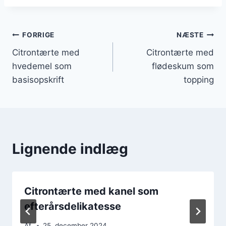
Indlægsnavigation
FORRIGE
NÆSTE
Citrontærte med
Citrontærte med
hvedemel som
flødeskum som
basisopskrift
topping
Lignende indlæg
Citrontærte med kanel som
efterårsdelikatesse
Af
25. december 2024