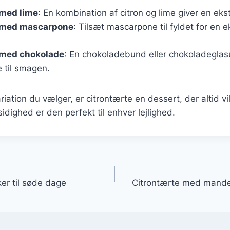
 med lime
: En kombination af citron og lime giver en ekst
 med mascarpone
: Tilsæt mascarpone til fyldet for en 
 med chokolade
: En chokoladebund eller chokoladeglasur
 til smagen.
riation du vælger, er citrontærte en dessert, der altid v
idighed er den perfekt til enhver lejlighed.
gation
er til søde dage
Citrontærte med mandelm