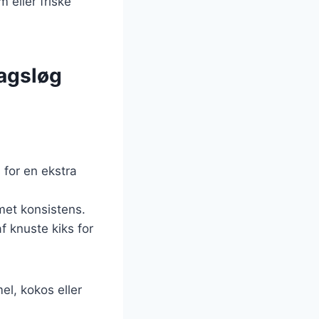
 eller friske
magsløg
 for en ekstra
emet konsistens.
f knuste kiks for
el, kokos eller