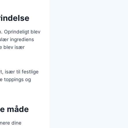
rindelse
n. Oprindeligt blev
ulær ingrediens
e blev især
.
især til festlige
ge toppings og
ste måde
onere dine