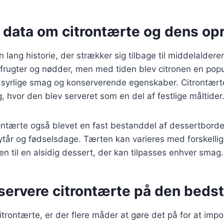
e data om citrontærte og dens op
 lang historie, der strækker sig tilbage til middelaldere
 frugter og nødder, men med tiden blev citronen en pop
 syrlige smag og konserverende egenskaber. Citrontært
g, hvor den blev serveret som en del af festlige måltider
ontærte også blevet en fast bestanddel af dessertbordet, 
ytår og fødselsdage. Tærten kan varieres med forskelli
den til en alsidig dessert, der kan tilpasses enhver smag.
t servere citrontærte på den bed
itrontærte, er der flere måder at gøre det på for at imp