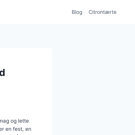
Blog
Citrontærte
ed
smag og lette
er en fest, en