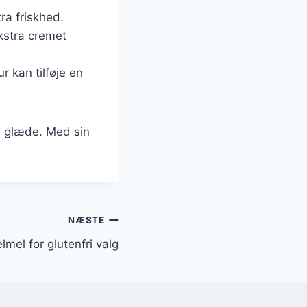
ra friskhed.
ekstra cremet
 kan tilføje en
il glæde. Med sin
NÆSTE
el for glutenfri valg