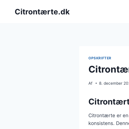
Fortsæt
Citrontærte.dk
til
indhold
OPSKRIFTER
Citrontær
Af
8. december 2
Citrontært
Citrontærte er en
konsistens. Denne 