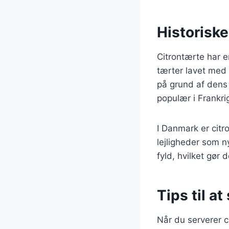
Historisk
Citrontærte har en
tærter lavet med
på grund af dens
populær i Frankri
I Danmark er citr
lejligheder som n
fyld, hvilket gør 
Tips til a
Når du serverer c