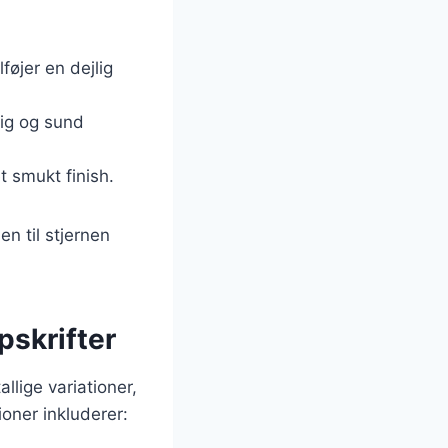
føjer en dejlig
rig og sund
et smukt finish.
en til stjernen
pskrifter
llige variationer,
ioner inkluderer: