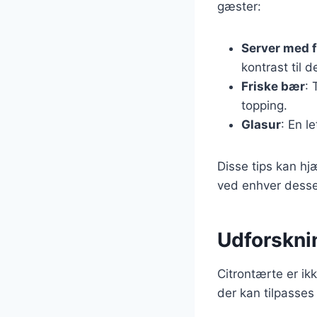
gæster:
Server med 
kontrast til 
Friske bær
: 
topping.
Glasur
: En l
Disse tips kan hjæ
ved enhver desse
Udforsknin
Citrontærte er ikk
der kan tilpasses