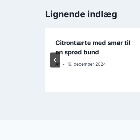
Lignende indlæg
Citrontærte med smør til
n
en sprød bund
Af
19. december 2024