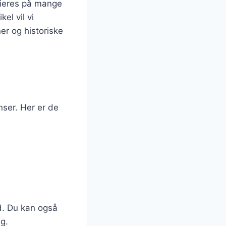
rieres på mange
el vil vi
ner og historiske
nser. Her er de
d. Du kan også
æg.