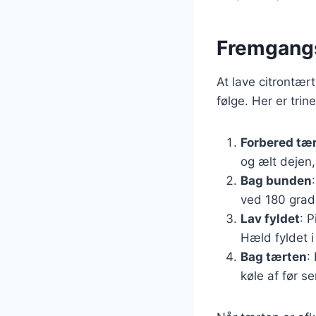
Fremgangs
At lave citrontær
følge. Her er trin
Forbered tæ
og ælt dejen,
Bag bunden
ved 180 grad
Lav fyldet
: 
Hæld fyldet 
Bag tærten
:
køle af før se