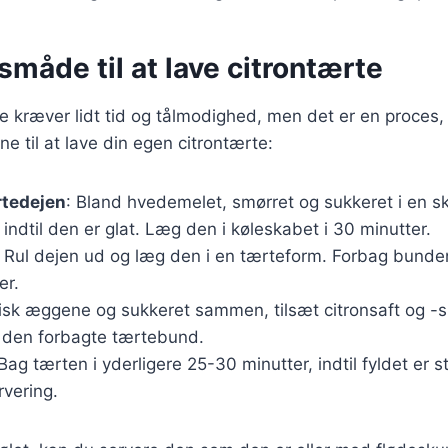
måde til at lave citrontærte
te kræver lidt tid og tålmodighed, men det er en proces,
ene til at lave din egen citrontærte:
rtedejen
: Bland hvedemelet, smørret og sukkeret i en s
 indtil den er glat. Læg den i køleskabet i 30 minutter.
: Rul dejen ud og læg den i en tærteform. Forbag bunden
er.
Pisk æggene og sukkeret sammen, tilsæt citronsaft og -s
i den forbagte tærtebund.
 Bag tærten i yderligere 25-30 minutter, indtil fyldet er 
rvering.