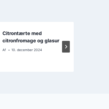
Citrontærte med
Citrontæ
citronfromage og glasur
sommer
Af
10. december 2024
Af
19. 