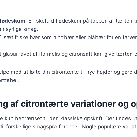
flødeskum
: En skefuld flødeskum på toppen af tærten til
den syrlige smag.
Tilsæt friske bær som hindbær eller blåbær for en farve
et glasur lavet af flormelis og citronsaft kan give tærten 
lpe med at løfte din citrontærte til nye højder og gøre d
rttabel.
g af citrontærte variationer og o
e kun begrænset til den klassiske opskrift. Der findes uta
 til forskellige smagspræferencer. Nogle populære variat