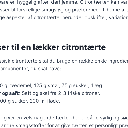
 bare en hyggelig aften derhjemme. Citrontærten kan va
er til forskellige smagsløg og præferencer. I denne artik
ge aspekter af citrontærte, herunder opskrifter, variatio
er til en lækker citrontærte
assisk citrontærte skal du bruge en række enkle ingredie
omponenter, du skal have:
50 g hvedemel, 125 g smør, 75 g sukker, 1 æg.
r og saft
: Saft og skal fra 2-3 friske citroner.
200 g sukker, 200 ml fløde.
r giver en velsmagende tærte, der er både syrlig og sø
ler andre smagsstoffer for at give tærten et personligt pr