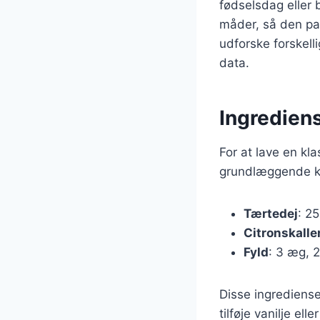
fødselsdag eller
måder, så den pass
udforske forskelli
data.
Ingrediens
For at lave en kl
grundlæggende k
Tærtedej
: 2
Citronskalle
Fyld
: 3 æg, 
Disse ingrediense
tilføje vanilje el