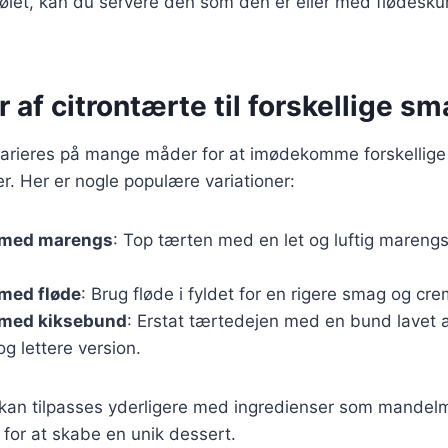
ølet, kan du servere den som den er eller med flødeskum
r af citrontærte til forskellige s
varieres på mange måder for at imødekomme forskellige
. Her er nogle populære variationer:
 med marengs
: Top tærten med en let og luftig marengs
 med fløde
: Brug fløde i fyldet for en rigere smag og cr
 med kiksebund
: Erstat tærtedejen med en bund lavet a
og lettere version.
 kan tilpasses yderligere med ingredienser som mandelm
for at skabe en unik dessert.