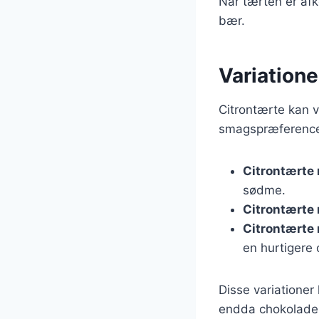
Når tærten er afk
bær.
Variatione
Citrontærte kan 
smagspræferencer
Citrontærte
sødme.
Citrontærte
Citrontærte
en hurtigere 
Disse variationer
endda chokolade 