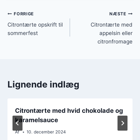
Indlægsnavigation
FORRIGE
NÆSTE
Citrontærte opskrift til
Citrontærte med
sommerfest
appelsin eller
citronfromage
Lignende indlæg
Citrontærte med hvid chokolade og
karamelsauce
Af
10. december 2024