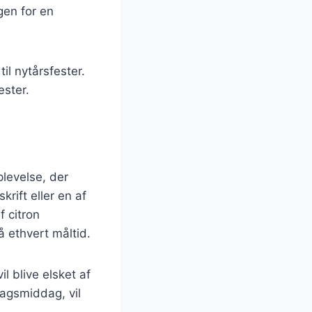
gen for en
til nytårsfester.
æster.
levelse, der
rift eller en af
f citron
 ethvert måltid.
l blive elsket af
dagsmiddag, vil