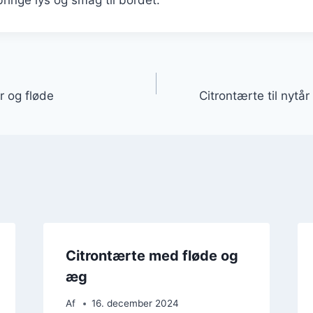
gation
 og fløde
Citrontærte til nyt
Citrontærte med fløde og
æg
Af
16. december 2024