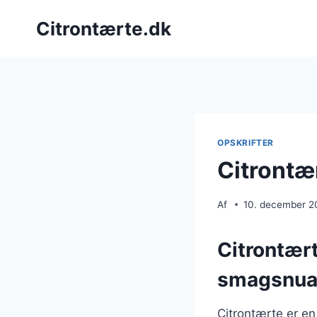
Fortsæt
Citrontærte.dk
til
indhold
OPSKRIFTER
Citrontæ
Af
10. december 2
Citrontært
smagsnua
Citrontærte er en