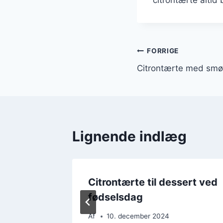
Indlægsnavi
FORRIGE
Citrontærte med smør
Lignende indlæg
nel og
Citrontærte til dessert ved
fødselsdag
Af
10. december 2024