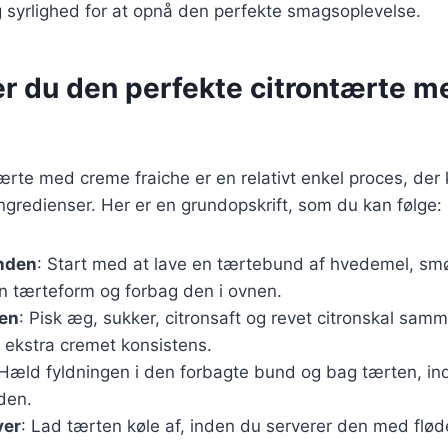
syrlighed for at opnå den perfekte smagsoplevelse.
er du den perfekte citrontærte 
tærte med creme fraiche er en relativt enkel proces, der
gredienser. Her er en grundopskrift, som du kan følge:
nden
: Start med at lave en tærtebund af hvedemel, smø
en tærteform og forbag den i ovnen.
gen
: Pisk æg, sukker, citronsaft og revet citronskal sam
n ekstra cremet konsistens.
 Hæld fyldningen i den forbagte bund og bag tærten, indt
lden.
ver
: Lad tærten køle af, inden du serverer den med flød