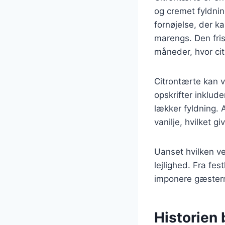
og cremet fyldnin
fornøjelse, der k
marengs. Den fris
måneder, hvor cit
Citrontærte kan v
opskrifter inklud
lækker fyldning. A
vanilje, hvilket g
Uanset hvilken ve
lejlighed. Fra fe
imponere gæstern
Historien 