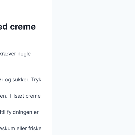
med creme
 kræver nogle
r og sukker. Tryk
men. Tilsæt creme
il fyldningen er
eskum eller friske