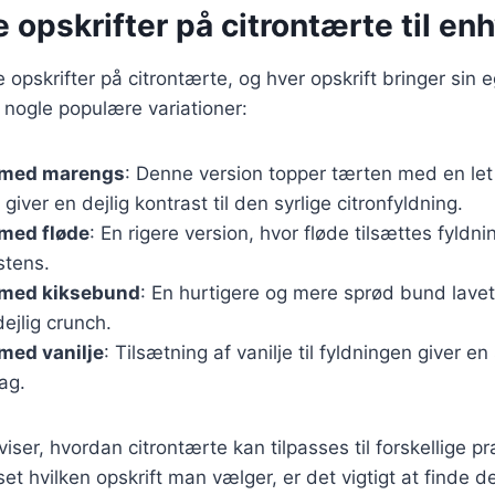
e opskrifter på citrontærte til e
ge opskrifter på citrontærte, og hver opskrift bringer si
r nogle populære variationer:
 med marengs
: Denne version topper tærten med en let 
iver en dejlig kontrast til den syrlige citronfyldning.
 med fløde
: En rigere version, hvor fløde tilsættes fyldn
stens.
 med kiksebund
: En hurtigere og mere sprød bund lavet
dejlig crunch.
med vanilje
: Tilsætning af vanilje til fyldningen giver 
ag.
viser, hvordan citrontærte kan tilpasses til forskellige 
et hvilken opskrift man vælger, er det vigtigt at finde d