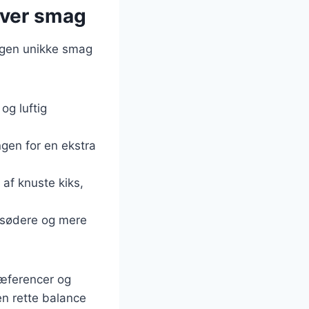
nhver smag
n egen unikke smag
og luftig
ingen for en ekstra
 af knuste kiks,
en sødere og mere
præferencer og
en rette balance