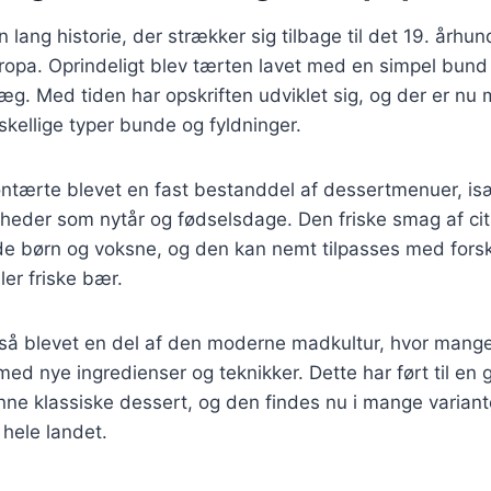
n lang historie, der strækker sig tilbage til det 19. århu
ropa. Oprindeligt blev tærten lavet med en simpel bund 
 æg. Med tiden har opskriften udviklet sig, og der er nu 
rskellige typer bunde og fyldninger.
ontærte blevet en fast bestanddel af dessertmenuer, isæ
igheder som nytår og fødselsdage. Den friske smag af cit
de børn og voksne, og den kan nemt tilpasses med forsk
er friske bær.
gså blevet en del af den moderne madkultur, hvor mang
ed nye ingredienser og teknikker. Dette har ført til en 
nne klassiske dessert, og den findes nu i mange variant
 hele landet.