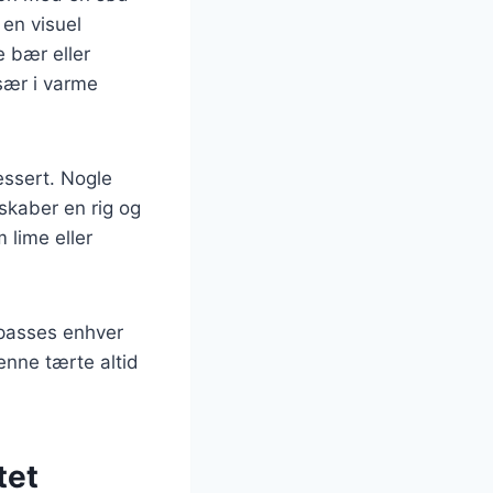
 en visuel
e bær eller
især i varme
essert. Nogle
skaber en rig og
 lime eller
lpasses enhver
enne tærte altid
tet