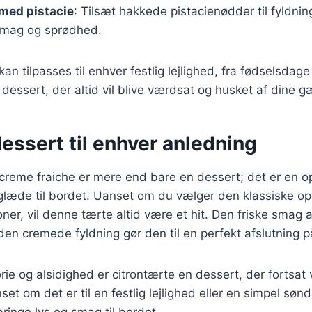
med pistacie
: Tilsæt hakkede pistacienødder til fyldnin
smag og sprødhed.
kan tilpasses til enhver festlig lejlighed, fra fødselsdage 
 dessert, der altid vil blive værdsat og husket af dine g
dessert til enhver anledning
reme fraiche er mere end bare en dessert; det er en op
læde til bordet. Uanset om du vælger den klassiske opsk
ner, vil denne tærte altid være et hit. Den friske smag a
n cremede fyldning gør den til en perfekt afslutning på
rie og alsidighed er citrontærte en dessert, der fortsat vi
et om det er til en festlig lejlighed eller en simpel søn
bringe lys og smag til bordet.