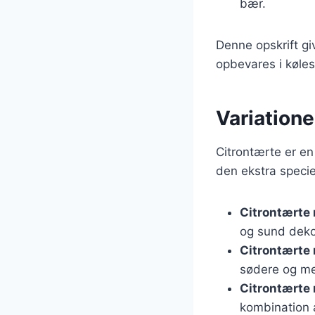
bær.
Denne opskrift gi
opbevares i kølesk
Variationer
Citrontærte er en
den ekstra specie
Citrontærte
og sund deko
Citrontærte
sødere og me
Citrontærte
kombination a