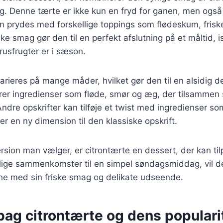
g. Denne tærte er ikke kun en fryd for ganen, men også
an prydes med forskellige toppings som flødeskum, frisk
ke smag gør den til en perfekt afslutning på et måltid, 
rusfrugter er i sæson.
arieres på mange måder, hvilket gør den til en alsidig d
erer ingredienser som fløde, smør og æg, der tilsammen 
ndre opskrifter kan tilføje et twist med ingredienser som
iver en ny dimension til den klassiske opskrift.
rsion man vælger, er citrontærte en dessert, der kan ti
stlige sammenkomster til en simpel søndagsmiddag, vil d
e med sin friske smag og delikate udseende.
bag citrontærte og dens populari