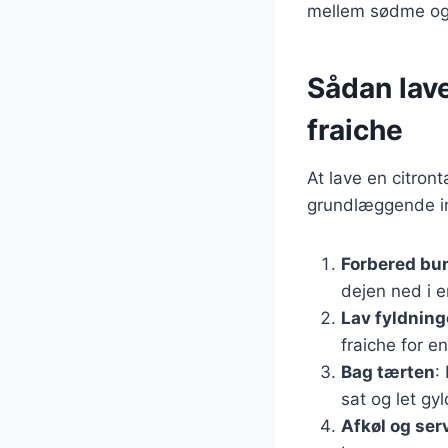
mellem sødme og 
Sådan lav
fraiche
At lave en citron
grundlæggende in
Forbered bu
dejen ned i 
Lav fyldnin
fraiche for e
Bag tærten
:
sat og let gy
Afkøl og ser