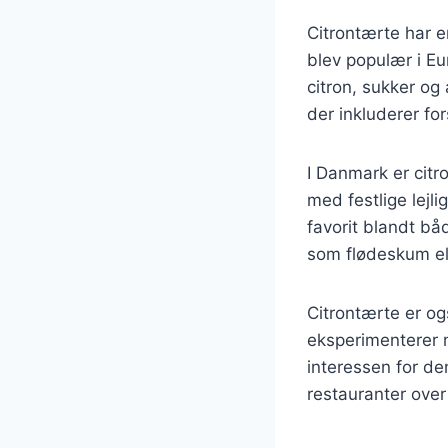
Citrontærte har e
blev populær i Eu
citron, sukker og
der inkluderer fo
I Danmark er citr
med festlige lejl
favorit blandt bå
som flødeskum ell
Citrontærte er o
eksperimenterer m
interessen for de
restauranter over