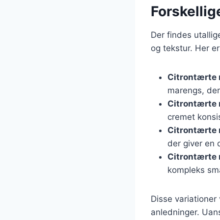
Forskellig
Der findes utalli
og tekstur. Her e
Citrontærte
marengs, der g
Citrontærte
cremet konsi
Citrontærte
der giver en 
Citrontærte 
kompleks sm
Disse variationer 
anledninger. Uans