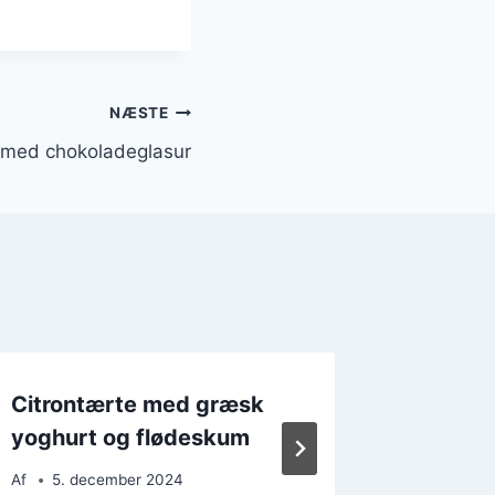
NÆSTE
år med chokoladeglasur
Citrontærte med græsk
Citront
yoghurt og flødeskum
bær og
Af
5. december 2024
Af
5. d