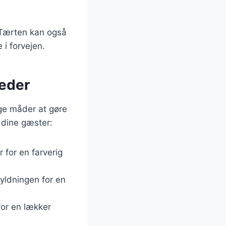
. Tærten kan også
 i forvejen.
heder
nge måder at gøre
e dine gæster:
 for en farverig
fyldningen for en
for en lækker