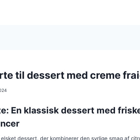
rte til dessert med creme fra
024
e: En klassisk dessert med frisk
ncer
 elsket dessert, der kombinerer den syrlige smag af ci