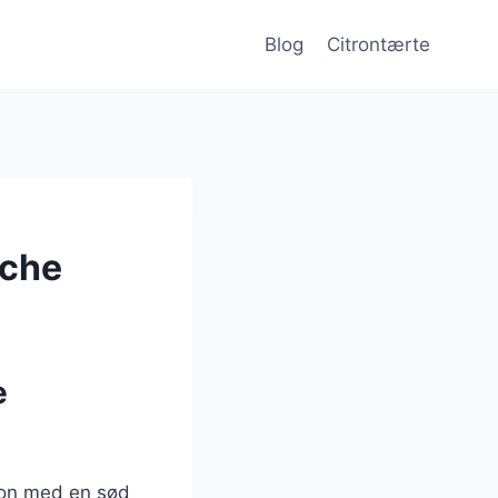
Blog
Citrontærte
iche
e
tron med en sød