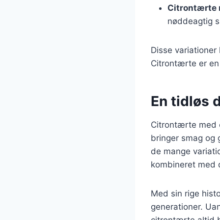
Citrontærte 
nøddeagtig 
Disse variationer 
Citrontærte er en
En tidløs 
Citrontærte med c
bringer smag og g
de mange variatio
kombineret med de
Med sin rige histo
generationer. Uans
citrontærte altid 