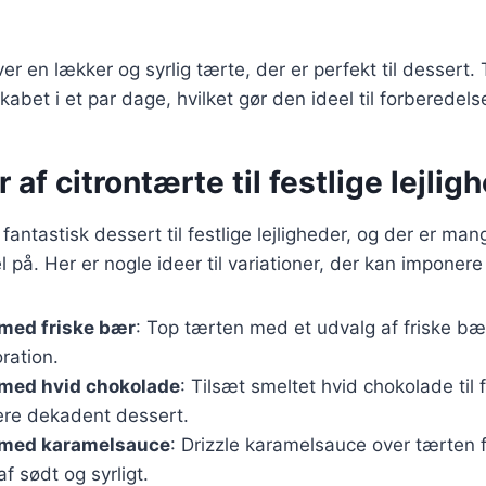
ver en lækker og syrlig tærte, der er perfekt til dessert
abet i et par dage, hvilket gør den ideel til forberedelse
 af citrontærte til festlige lejlig
 fantastisk dessert til festlige lejligheder, og der er ma
l på. Her er nogle ideer til variationer, der kan imponer
 med friske bær
: Top tærten med et udvalg af friske bær
ration.
 med hvid chokolade
: Tilsæt smeltet hvid chokolade til 
re dekadent dessert.
 med karamelsauce
: Drizzle karamelsauce over tærten 
f sødt og syrligt.