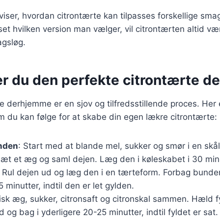
 viser, hvordan citrontærte kan tilpasses forskellige sm
et hvilken version man vælger, vil citrontærten altid vær
gsløg.
er du den perfekte citrontærte 
te derhjemme er en sjov og tilfredsstillende proces. Her 
m du kan følge for at skabe din egen lækre citrontærte:
nden
: Start med at blande mel, sukker og smør i en skål, 
sæt et æg og saml dejen. Læg den i køleskabet i 30 minu
: Rul dejen ud og læg den i en tærteform. Forbag bunde
5 minutter, indtil den er let gylden.
Pisk æg, sukker, citronsaft og citronskal sammen. Hæld f
 og bag i yderligere 20-25 minutter, indtil fyldet er sat.