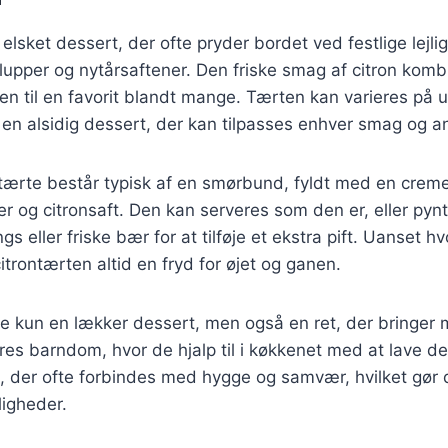
 elsket dessert, der ofte pryder bordet ved festlige lejl
lupper og nytårsaftener. Den friske smag af citron kom
n til en favorit blandt mange. Tærten kan varieres på u
il en alsidig dessert, der kan tilpasses enhver smag og a
ntærte består typisk af en smørbund, fyldt med en creme
er og citronsaft. Den kan serveres som den er, eller py
s eller friske bær for at tilføje et ekstra pift. Uanset 
itrontærten altid en fryd for øjet og ganen.
ke kun en lækker dessert, men også en ret, der bringer 
es barndom, hvor de hjalp til i køkkenet med at lave d
, der ofte forbindes med hygge og samvær, hvilket gør de
jligheder.