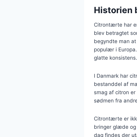
Historien 
Citrontærte har en
blev betragtet so
begyndte man at e
populær i Europa.
glatte konsistens
I Danmark har cit
bestanddel af man
smag af citron er 
sødmen fra andre 
Citrontærte er ik
bringer glæde og 
dag findes der ut