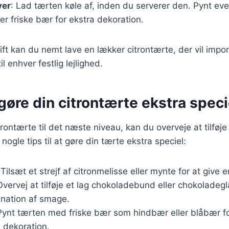
ver
: Lad tærten køle af, inden du serverer den. Pynt ev
er friske bær for ekstra dekoration.
t kan du nemt lave en lækker citrontærte, der vil impo
l enhver festlig lejlighed.
t gøre din citrontærte ekstra speci
trontærte til det næste niveau, kan du overveje at tilføj
nogle tips til at gøre din tærte ekstra speciel:
 Tilsæt et strejf af citronmelisse eller mynte for at give 
Overvej at tilføje et lag chokoladebund eller chokoladegl
nation af smage.
Pynt tærten med friske bær som hindbær eller blåbær fo
dekoration.