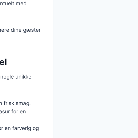
entuelt med
nere dine gæster
el
e nogle unikke
en frisk smag.
asur for en
r en farverig og