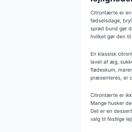
Citrontærte er en
fødselsdage, bryl
sprød bund gør de
hvilket gør den t
En klassisk citro
lavet af æg, sukk
flødeskum, mareng
præsenteres, er c
Citrontærte er ik
Mange husker der
Det er en dessert
valg til festlige le