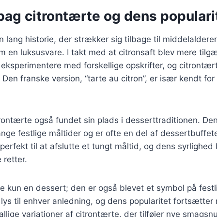
bag citrontærte og dens populari
 lang historie, der strækker sig tilbage til middelalderen
m en luksusvare. I takt med at citronsaft blev mere tilgæ
ksperimentere med forskellige opskrifter, og citrontært
 Den franske version, “tarte au citron”, er især kendt for
.
rontærte også fundet sin plads i desserttraditionen. Den
ge festlige måltider og er ofte en del af dessertbuffete
perfekt til at afslutte et tungt måltid, og dens syrlighed
retter.
ke kun en dessert; den er også blevet et symbol på fest
lys til enhver anledning, og dens popularitet fortsætter
allige variationer af citrontærte, der tilføjer nye smags