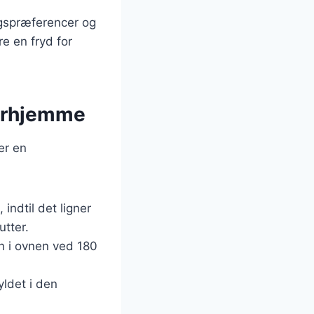
agspræferencer og
e en fryd for
derhjemme
er en
indtil det ligner
tter.
n i ovnen ved 180
yldet i den