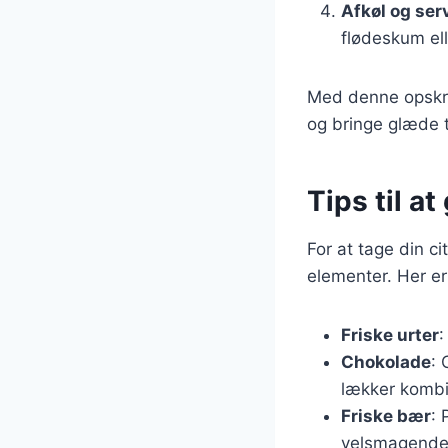
Afkøl og ser
flødeskum ell
Med denne opskrif
og bringe glæde ti
Tips til a
For at tage din ci
elementer. Her er 
Friske urter
:
Chokolade
: 
lækker kombi
Friske bær
: 
velsmagende 