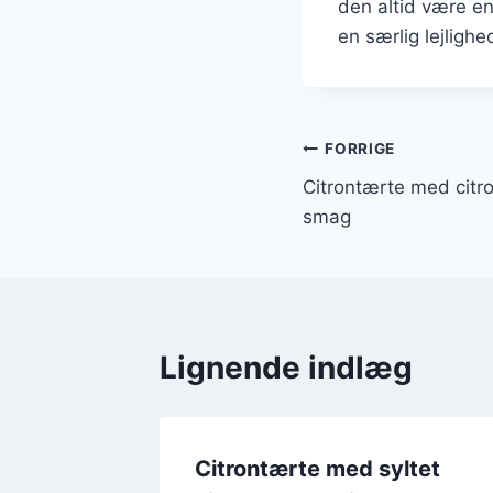
den altid være en
en særlig lejligh
Indlægsnavi
FORRIGE
Citrontærte med citro
smag
Lignende indlæg
iske
Citrontærte med syltet