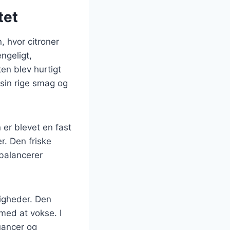
tet
, hvor citroner
ngeligt,
en blev hurtigt
 sin rige smag og
 er blevet en fast
r. Den friske
 balancerer
ligheder. Den
 med at vokse. I
nuancer og