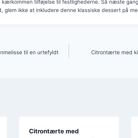
 kærkommen tilføjelse til festlighederne. Så næste gan
ed, glem ikke at inkludere denne klassiske dessert på m
gation
nmelisse til en urtefyldt
Citrontærte med ki
Citrontærte med