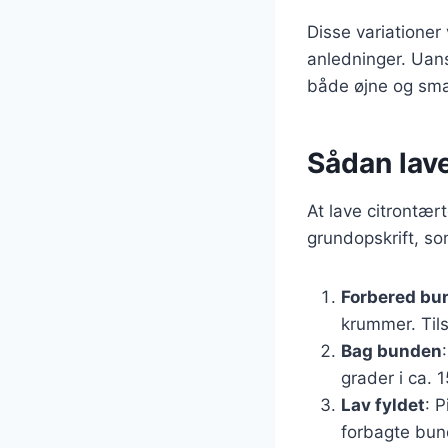
Disse variationer
anledninger. Uans
både øjne og sma
Sådan lav
At lave citrontær
grundopskrift, so
Forbered bu
krummer. Til
Bag bunden
grader i ca. 1
Lav fyldet
: 
forbagte bund