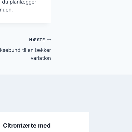
g du planlægger
enuen.
NÆSTE
ksebund til en lækker
variation
Citrontærte med
Citront