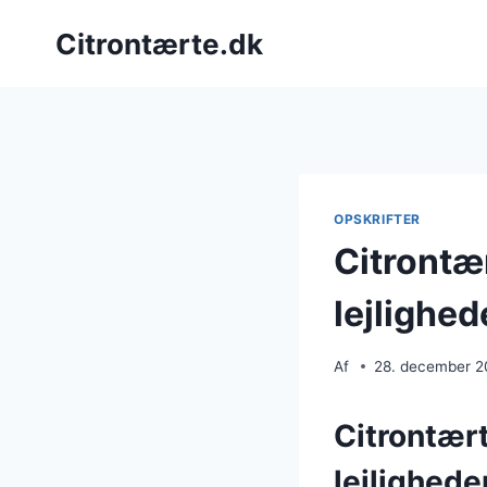
Fortsæt
Citrontærte.dk
til
indhold
OPSKRIFTER
Citrontær
lejlighed
Af
28. december 
Citrontært
lejlighede