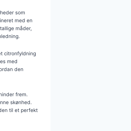
igheder som
bineret med en
tallige måder,
nledning.
t citronfyldning
ntes med
hvordan den
minder frem.
enne skønhed.
n til et perfekt