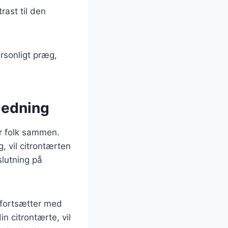
rast til den
ersonligt præg,
nledning
er folk sammen.
, vil citrontærten
slutning på
r fortsætter med
n citrontærte, vil