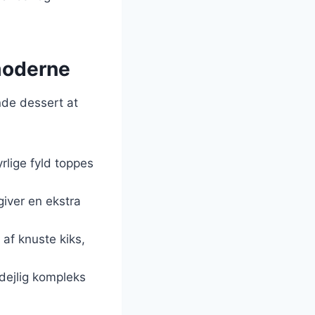
 moderne
nde dessert at
rlige fyld toppes
 giver en ekstra
 af knuste kiks,
n dejlig kompleks