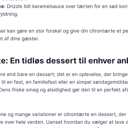
ce
: Drizzle lidt karamelsauce over tærten for en sød kont
fyldning.
ser kan gøre en stor forskel og give din citrontærte et p
et af dine gæster.
e: En tidløs dessert til enhver a
re end bare en dessert; det er en oplevelse, der bring
til en fest, en familiefest eller en simpel søndagsmiddag
 Dens friske smag og alsidighed gør den til en perfekt af
orie og mange variationer er citrontærte en dessert, de
re over hele verden. Uanset hvordan du vælger at lave di