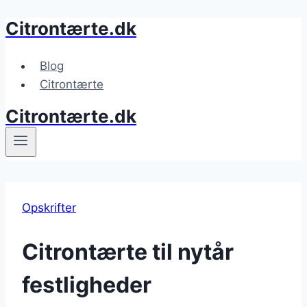
Citrontærte.dk
Fortsæt
til
indhold
Blog
Citrontærte
Citrontærte.dk
Opskrifter
Citrontærte til nytår
festligheder