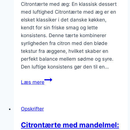
Citrontærte med æg: En klassisk dessert
med luftighed Citrontærte med æg er en
elsket klassiker i det danske køkken,
kendt for sin friske smag og lette
konsistens. Denne tærte kombinerer
syrligheden fra citron med den bløde
tekstur fra æggene, hvilket skaber en
perfekt balance mellem sødme og syre.
Den luftige konsistens gør den til en…
Citrontærte
Læs mere
med
æg
for
Opskrifter
en
luftig
Citrontærte med mandelmel:
konsistens