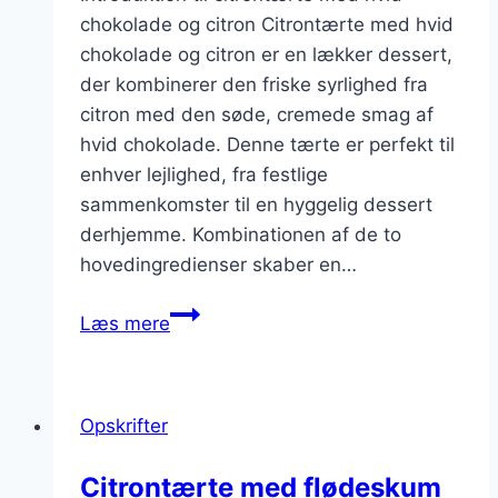
chokolade og citron Citrontærte med hvid
chokolade og citron er en lækker dessert,
der kombinerer den friske syrlighed fra
citron med den søde, cremede smag af
hvid chokolade. Denne tærte er perfekt til
enhver lejlighed, fra festlige
sammenkomster til en hyggelig dessert
derhjemme. Kombinationen af de to
hovedingredienser skaber en…
Citrontærte
Læs mere
med
hvid
chokolade
Opskrifter
og
citron
Citrontærte med flødeskum