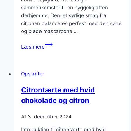
sammenkomster til en hyggelig aften
derhjemme. Den let syrlige smag fra
citronen balanceres perfekt med den søde
og bløde mascarpone,…
Citrontærte
Læs mere
med
mascarpone
der
Opskrifter
smelter
i
Citrontærte med hvid
munden
chokolade og citron
Af
3. december 2024
Introduktion til citrontærte med hvid