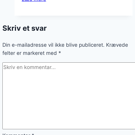
med
sukker
for
Skriv et svar
den
søde
Din e-mailadresse vil ikke blive publiceret.
tand
Krævede
felter er markeret med
*