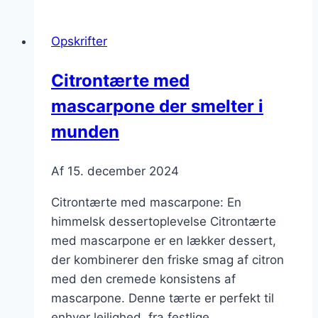
mandelmel:
glutenfri
Opskrifter
mulighed
Citrontærte med
mascarpone der smelter i
munden
Af
15. december 2024
Citrontærte med mascarpone: En
himmelsk dessertoplevelse Citrontærte
med mascarpone er en lækker dessert,
der kombinerer den friske smag af citron
med den cremede konsistens af
mascarpone. Denne tærte er perfekt til
enhver lejlighed, fra festlige