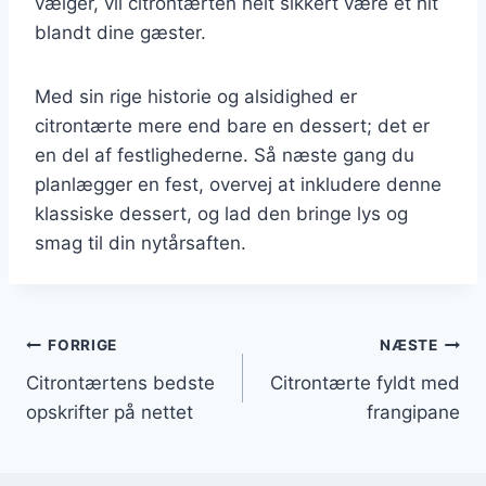
vælger, vil citrontærten helt sikkert være et hit
blandt dine gæster.
Med sin rige historie og alsidighed er
citrontærte mere end bare en dessert; det er
en del af festlighederne. Så næste gang du
planlægger en fest, overvej at inkludere denne
klassiske dessert, og lad den bringe lys og
smag til din nytårsaften.
Indlægsnavigation
FORRIGE
NÆSTE
Citrontærtens bedste
Citrontærte fyldt med
opskrifter på nettet
frangipane