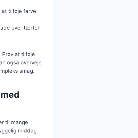
t tilføje farve
lade over tærten
Prøv at tilføje
kan også overveje
kompleks smag.
e med
er til mange
hyggelig middag