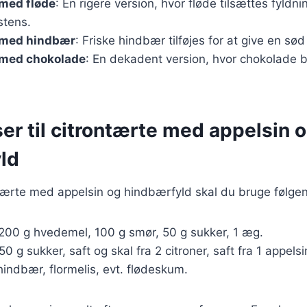
 med fløde
: En rigere version, hvor fløde tilsættes fyldni
stens.
 med hindbær
: Friske hindbær tilføjes for at give en sø
 med chokolade
: En dekadent version, hvor chokolade b
er til citrontærte med appelsin 
ld
ntærte med appelsin og hindbærfyld skal du bruge følge
 200 g hvedemel, 100 g smør, 50 g sukker, 1 æg.
50 g sukker, saft og skal fra 2 citroner, saft fra 1 appel
 hindbær, flormelis, evt. flødeskum.