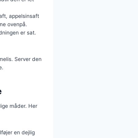
ft, appelsinsaft
ene ovenpå.
ldningen er sat.
melis. Server den
e.
e
lige måder. Her
føjer en dejlig