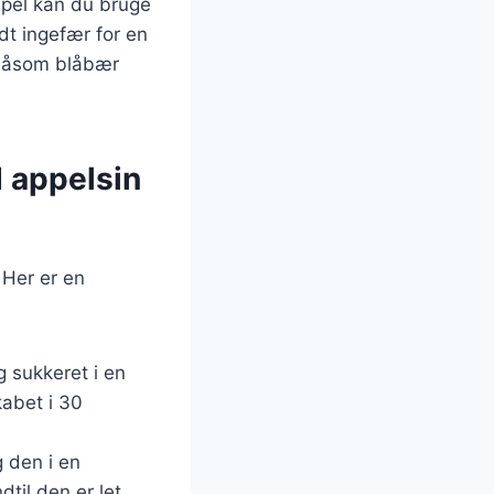
mpel kan du bruge
dt ingefær for en
, såsom blåbær
 appelsin
 Her er en
 sukkeret i en
kabet i 30
g den i en
til den er let