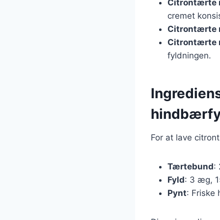
Citrontærte
cremet konsi
Citrontærte
Citrontærte
fyldningen.
Ingrediens
hindbærfy
For at lave citro
Tærtebund
:
Fyld
: 3 æg, 1
Pynt
: Friske