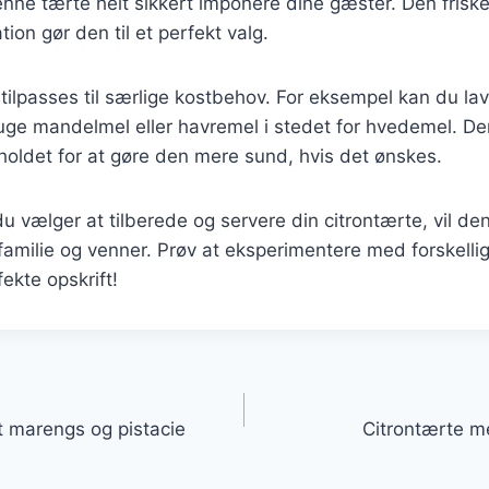
enne tærte helt sikkert imponere dine gæster. Den fris
on gør den til et perfekt valg.
ilpasses til særlige kostbehov. For eksempel kan du lav
ruge mandelmel eller havremel i stedet for hvedemel. D
holdet for at gøre den mere sund, hvis det ønskes.
 vælger at tilberede og servere din citrontærte, vil den 
 familie og venner. Prøv at eksperimentere med forskelli
ekte opskrift!
gation
 marengs og pistacie
Citrontærte m