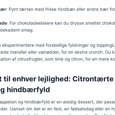
bær
: Pynt tærten med friske hindbær eller andre bær for a
lade
: For chokoladeelskere kan du drysse smeltet choko
a dekadent smag.
eksperimentere med forskellige fyldninger og toppings. 
ede mandler eller valnødder, for en ekstra crunch. Du 
ation af citrusfrugter, som lime og citron, for en mere 
 til enhver lejlighed: Citrontært
og hindbærfyld
ppelsin og hindbærfyld er en alsidig dessert, der pass
gheder. Uanset om det er en fest, en fødselsdag eller en 