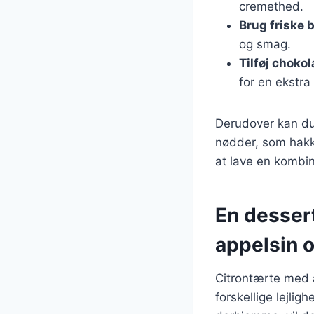
cremethed.
Brug friske 
og smag.
Tilføj choko
for en ekstr
Derudover kan du 
nødder, som hakk
at lave en kombin
En dessert
appelsin 
Citrontærte med a
forskellige lejli