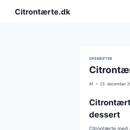
Fortsæt
Citrontærte.dk
til
indhold
OPSKRIFTER
Citrontæ
Af
23. december 
Citrontær
dessert
Citrontærte med 