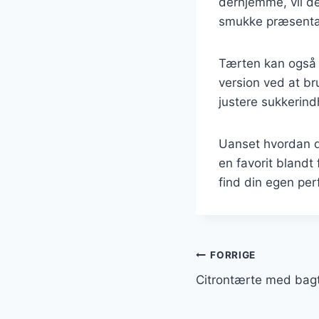
derhjemme, vil d
smukke præsentati
Tærten kan også t
version ved at b
justere sukkerind
Uanset hvordan du
en favorit blandt
find din egen perf
Indlægsnavi
FORRIGE
Citrontærte med bagt