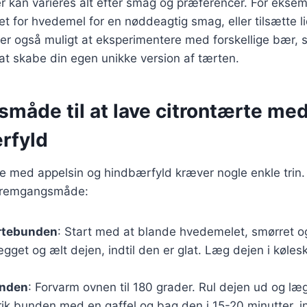
r kan varieres alt efter smag og præferencer. For ekse
t for hvedemel for en nøddeagtig smag, eller tilsætte li
t er også muligt at eksperimentere med forskellige bær
r at skabe din egen unikke version af tærten.
måde til at lave citrontærte med
rfyld
te med appelsin og hindbærfyld kræver nogle enkle trin.
fremgangsmåde:
rtebunden
: Start med at blande hvedemelet, smørret og
ægget og ælt dejen, indtil den er glat. Læg dejen i køles
unden
: Forvarm ovnen til 180 grader. Rul dejen ud og læ
ik bunden med en gaffel og bag den i 15-20 minutter, ind