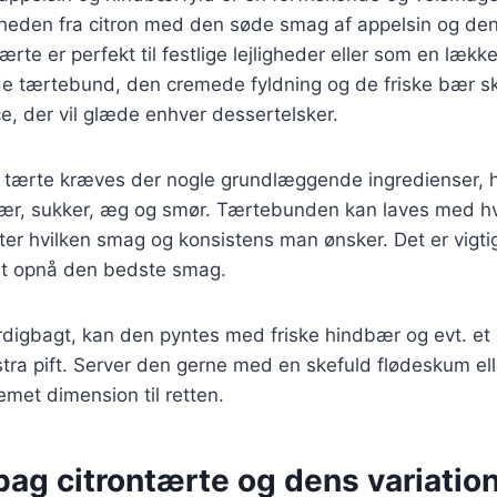
gheden fra citron med den søde smag af appelsin og den
te er perfekt til festlige lejligheder eller som en lække
de tærtebund, den cremede fyldning og de friske bær s
, der vil glæde enhver dessertelsker.
e tærte kræves der nogle grundlæggende ingredienser, h
bær, sukker, æg og smør. Tærtebunden kan laves med h
ter hvilken smag og konsistens man ønsker. Det er vigtig
 at opnå den bedste smag.
digbagt, kan den pyntes med friske hindbær og evt. et d
stra pift. Server den gerne med en skefuld flødeskum el
cremet dimension til retten.
bag citrontærte og dens variatio