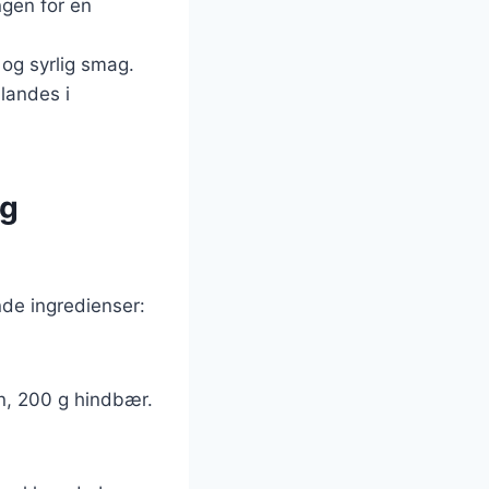
ngen for en
d og syrlig smag.
landes i
og
nde ingredienser:
sin, 200 g hindbær.