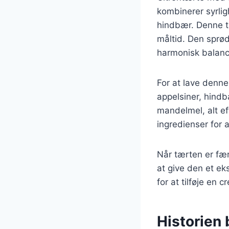
kombinerer syrli
hindbær. Denne tær
måltid. Den sprø
harmonisk balance
For at lave denn
appelsiner, hind
mandelmel, alt ef
ingredienser for
Når tærten er fær
at give den et ek
for at tilføje en 
Historien 