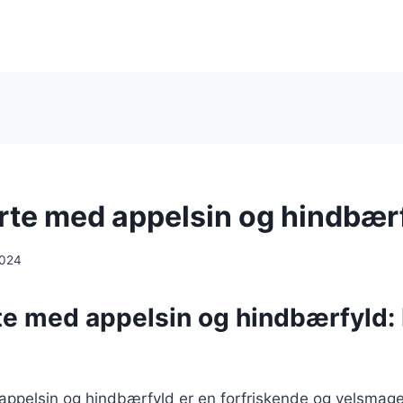
rte med appelsin og hindbær
2024
te med appelsin og hindbærfyld:
appelsin og hindbærfyld er en forfriskende og velsmag