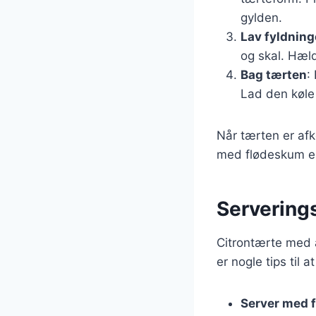
gylden.
Lav fyldnin
og skal. Hæl
Bag tærten
:
Lad den køle 
Når tærten er afk
med flødeskum el
Serverings
Citrontærte med 
er nogle tips til
Server med 