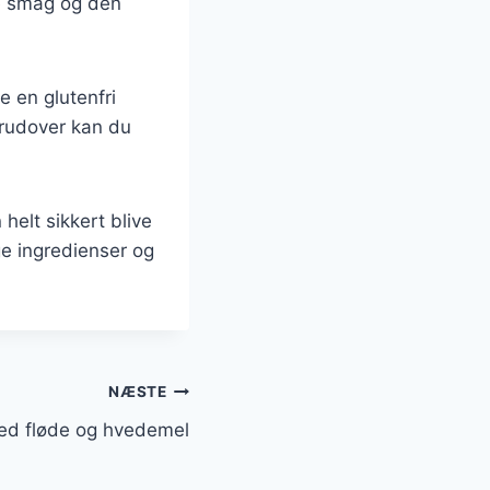
ke smag og den
e en glutenfri
erudover kan du
helt sikkert blive
ge ingredienser og
NÆSTE
ed fløde og hvedemel