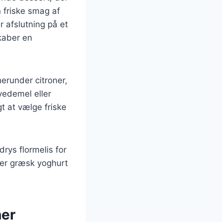
 friske smag af
r afslutning på et
kaber en
erunder citroner,
vedemel eller
t at vælge friske
rys flormelis for
ler græsk yoghurt
ner