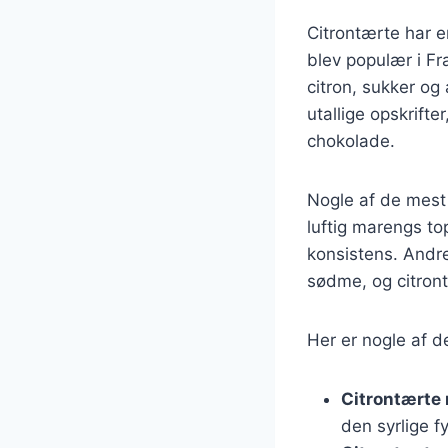
Citrontærte har e
blev populær i Fr
citron, sukker og
utallige opskrift
chokolade.
Nogle af de mest 
luftig marengs to
konsistens. Andre
sødme, og citront
Her er nogle af d
Citrontærte
den syrlige f