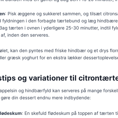
gen
: Pisk æggene og sukkeret sammen, og tilsæt citronsa
d fyldningen i den forbagte tærtebund og læg hindbær
 Bag tærten i ovnen i yderligere 25-30 minutter, indtil fy
af, inden den serveres.
ølet, kan den pyntes med friske hindbær og et drys flor
ler græsk yoghurt for en ekstra lækker dessertoplevels
tips og variationer til citrontært
appelsin og hindbærfyld kan serveres på mange forskel
 at gøre din dessert endnu mere indbydende:
flødeskum
: En skefuld flødeskum på toppen af tærten til