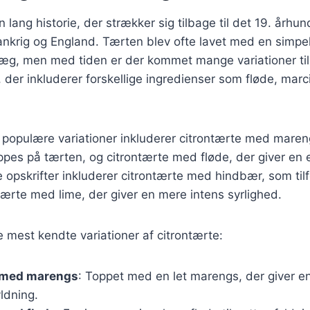
n lang historie, der strækker sig tilbage til det 19. århu
ankrig og England. Tærten blev ofte lavet med en simpel
 æg, men med tiden er der kommet mange variationer til.
er, der inkluderer forskellige ingredienser som fløde, ma
populære variationer inkluderer citrontærte med mareng
ppes på tærten, og citrontærte med fløde, der giver en 
 opskrifter inkluderer citrontærte med hindbær, som tilf
ærte med lime, der giver en mere intens syrlighed.
e mest kendte variationer af citrontærte:
 med marengs
: Toppet med en let marengs, der giver en
yldning.