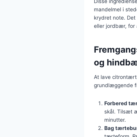
Disse ingrediense
mandelmel i stede
krydret note. De
eller jordbær, fo
Fremgangs
og hindbæ
At lave citrontær
grundlæggende 
Forbered tæ
skål. Tilsæt 
minutter.
Bag tærteb
tærteform. Pr