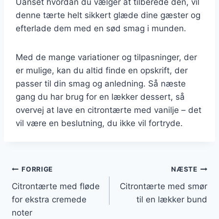
Uanset hvordan du vælger at tilberede den, vil
denne tærte helt sikkert glæde dine gæster og
efterlade dem med en sød smag i munden.
Med de mange variationer og tilpasninger, der
er mulige, kan du altid finde en opskrift, der
passer til din smag og anledning. Så næste
gang du har brug for en lækker dessert, så
overvej at lave en citrontærte med vanilje – det
vil være en beslutning, du ikke vil fortryde.
Indlægsnavigation
FORRIGE
NÆSTE
Citrontærte med fløde
Citrontærte med smør
for ekstra cremede
til en lækker bund
noter