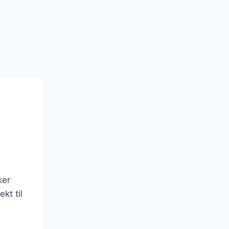
ker
kt til