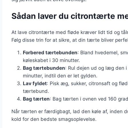
Sådan laver du citrontærte med
At lave citrontærte med fløde kræver lidt tid og t
Følg disse trin for at sikre, at din tærte bliver perfe
Forbered tærtebunden
: Bland hvedemel, smø
køleskabet i 30 minutter.
Bag tærtebunden
: Rul dejen ud og læg den 
minutter, indtil den er let gylden.
Lav fyldet
: Pisk æg, sukker, citronsaft og f
tærtebund.
Bag tærten
: Bag tærten i ovnen ved 160 grader
Når tærten er færdigbagt, lad den køle af, inden d
kold for den bedste smagsoplevelse.