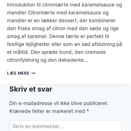
Introduktion til citrontærte med karamelsauce og
mandler Citrontærte med karamelsauce og
mandler er en lækker dessert, der kombinerer
den friske smag af citron med den søde og rige
smag af karamel. Denne tærte er perfekt til
festlige lejligheder eller som en sød afslutning på
et måltid. Den sprøde bund, den cremede
citronfyldning og den dekadente…
CITRONTÆRTE
LÆS MERE
MED
KARAMELSAUCE
Skriv et svar
OG
MANDLER
Din e-mailadresse vil ikke blive publiceret.
Krævede felter er markeret med
*