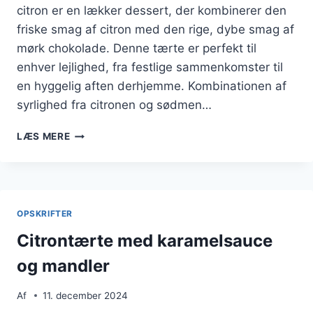
citron er en lækker dessert, der kombinerer den
friske smag af citron med den rige, dybe smag af
mørk chokolade. Denne tærte er perfekt til
enhver lejlighed, fra festlige sammenkomster til
en hyggelig aften derhjemme. Kombinationen af
syrlighed fra citronen og sødmen…
CITRONTÆRTE
LÆS MERE
MED
MØRK
CHOKOLADE
OG
CITRON
OPSKRIFTER
Citrontærte med karamelsauce
og mandler
Af
11. december 2024