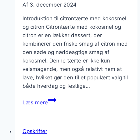
Af
3. december 2024
Introduktion til citrontærte med kokosmel
og citron Citrontærte med kokosmel og
citron er en lækker dessert, der
kombinerer den friske smag af citron med
den søde og nøddeagtige smag af
kokosmel. Denne tærte er ikke kun
velsmagende, men også relativt nem at
lave, hvilket gør den til et populært valg til
både hverdag og festlige…
Citrontærte
Læs mere
med
kokosmel
og
Opskrifter
citron