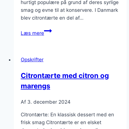
hurtigt populære på grund af deres syrlige
smag og evne til at konservere. I Danmark
blev citrontærte en del af…
Citrontærte
Læs mere
med
sukker
og
Opskrifter
sødme
Citrontærte med citron og
marengs
Af
3. december 2024
Citrontærte: En klassisk dessert med en
frisk smag Citrontærte er en elsket