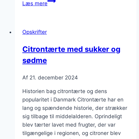
Citrontærte
Læs mere
med
hvedemel
til
Opskrifter
klassisk
opskrift
Citrontærte med sukker og
sødme
Af
21. december 2024
Historien bag citrontærte og dens
popularitet i Danmark Citrontærte har en
lang og spændende historie, der strækker
sig tilbage til middelalderen. Oprindeligt
blev tærter lavet med frugter, der var
tilgængelige i regionen, og citroner blev