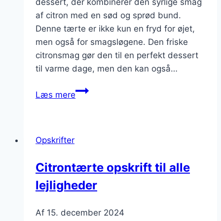
dessert, der kombinerer den syrlige smag
af citron med en sød og sprød bund.
Denne tærte er ikke kun en fryd for øjet,
men også for smagsløgene. Den friske
citronsmag gør den til en perfekt dessert
til varme dage, men den kan også…
Citrontærte
Læs mere
med
citron
og
Opskrifter
marengs
Citrontærte opskrift til alle
lejligheder
Af
15. december 2024