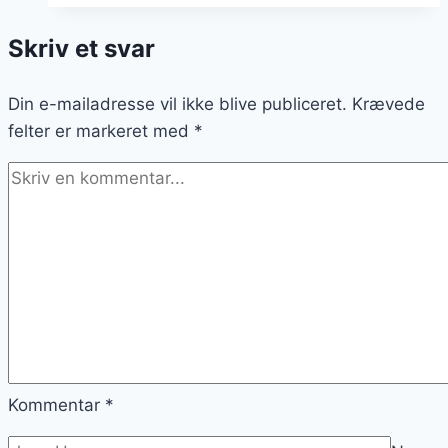
marengs
Skriv et svar
som
topping
Din e-mailadresse vil ikke blive publiceret.
Krævede
felter er markeret med
*
Kommentar
*