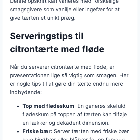
Denne opskrift kan varieres med forskellige
smagsgivere som vanilje eller ingefær for at
give tærten et unikt præg.
Serveringstips til
citrontærte med fløde
Når du serverer citrontærte med fløde, er
præsentationen lige så vigtig som smagen. Her
er nogle tips til at gøre din tærte endnu mere
indbydende:
Top med flødeskum
: En generøs skefuld
flødeskum på toppen af tærten kan tilføje
en lækker og dekadent dimension.
Friske bær
: Server tærten med friske bær
som hindbær eller blåbær for en farverig