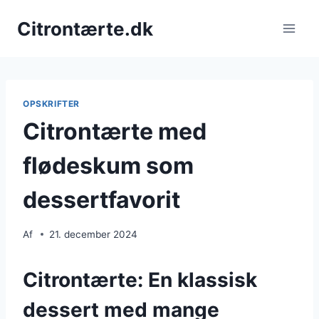
Fortsæt
Citrontærte.dk
til
indhold
OPSKRIFTER
Citrontærte med
flødeskum som
dessertfavorit
Af
21. december 2024
Citrontærte: En klassisk
dessert med mange