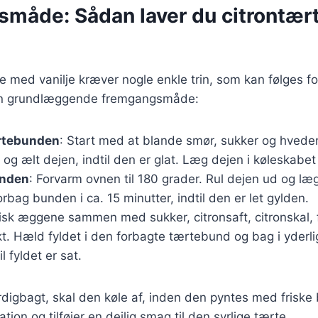
måde: Sådan laver du citrontær
te med vanilje kræver nogle enkle trin, som kan følges for
 en grundlæggende fremgangsmåde:
rtebunden
: Start med at blande smør, sukker og hvedem
og ælt dejen, indtil den er glat. Læg dejen i køleskabet 
unden
: Forvarm ovnen til 180 grader. Rul dejen ud og læ
rbag bunden i ca. 15 minutter, indtil den er let gylden.
Pisk æggene sammen med sukker, citronsaft, citronskal, 
kt. Hæld fyldet i den forbagte tærtebund og bag i yderl
il fyldet er sat.
digbagt, skal den køle af, inden den pyntes med friske 
ion og tilføjer en dejlig smag til den syrlige tærte.