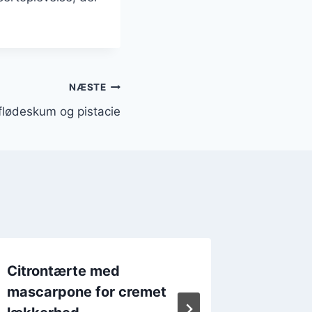
NÆSTE
flødeskum og pistacie
Citrontærte med
Citront
mascarpone for cremet
en frisk