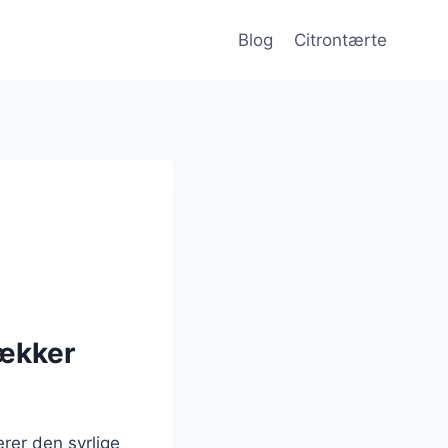
Blog
Citrontærte
lækker
rer den syrlige