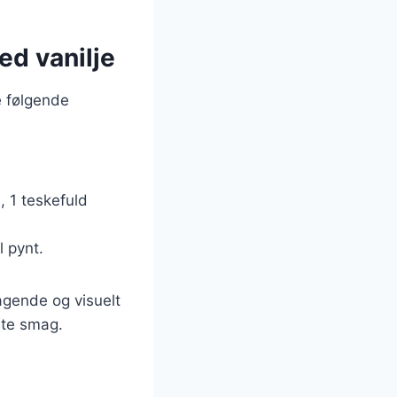
ed vanilje
e følgende
e, 1 teskefuld
 pynt.
agende og visuelt
dste smag.