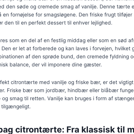
ed den søde og cremede smag af vanilje. Denne tærte er
 en fornøjelse for smagsløgene. Den friske frugt tilføjer
 den til en perfekt dessert til enhver lejlighed.
es som en del af en festlig middag eller som en sød af
en er let at forberede og kan laves i forvejen, hvilket g
binationen af den sprøde bund, den cremede fyldning o
isk balance, der vil imponere dine gæster.
fekt citrontærte med vanilje og friske bær, er det vigtig
ser. Friske bær som jordbær, hindbær eller blåbær funge
e og smag til retten. Vanilje kan bruges i form af stænger 
 tilgængeligt.
bag citrontærte: Fra klassisk til