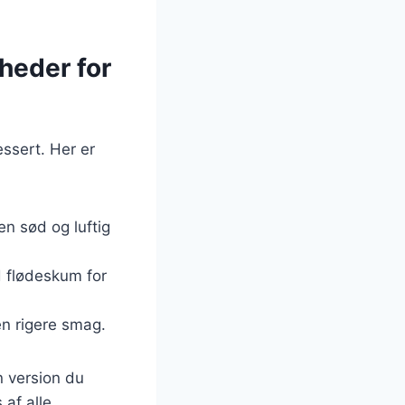
heder for
essert. Her er
en sød og luftig
d flødeskum for
 en rigere smag.
n version du
af alle.