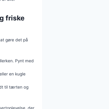
g friske
 at gøre det på
allerken. Pynt med
ller en kugle
t til tærten og
sertoplevelse, der