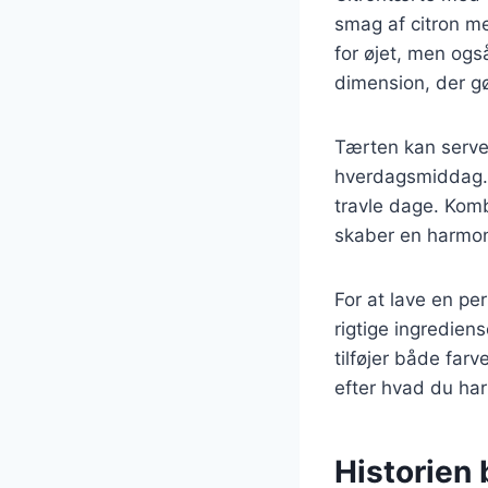
smag af citron m
for øjet, men også
dimension, der gør
Tærten kan server
hverdagsmiddag. D
travle dage. Kom
skaber en harmon
For at lave en per
rigtige ingredien
tilføjer både farv
efter hvad du har
Historien 