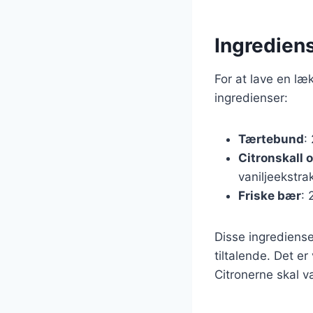
Ingrediens
For at lave en læ
ingredienser:
Tærtebund
:
Citronskall o
vaniljeekstrak
Friske bær
: 
Disse ingrediens
tiltalende. Det e
Citronerne skal v