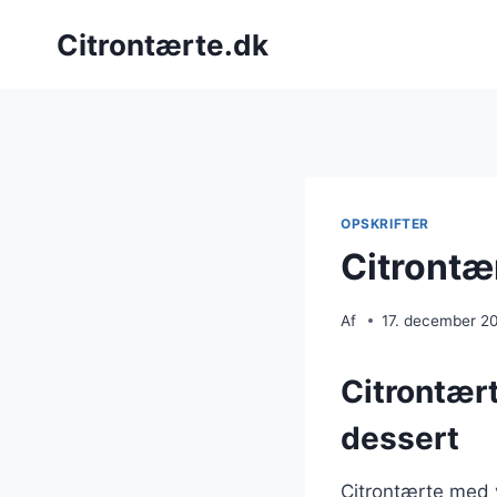
Fortsæt
Citrontærte.dk
til
indhold
OPSKRIFTER
Citrontæ
Af
17. december 2
Citrontært
dessert
Citrontærte med v