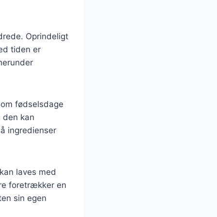
ndrede. Oprindeligt
ed tiden er
 herunder
r som fødselsdage
g den kan
så ingredienser
e kan laves med
re foretrækker en
ten sin egen