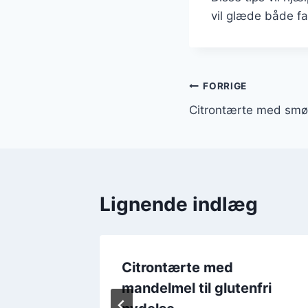
vil glæde både fa
Indlægsnavi
FORRIGE
Citrontærte med smør
Lignende indlæg
Citrontærte med
mandelmel til glutenfri