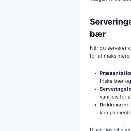
Serverings
bær
Når du serverer c
for at maksimere 
Præsentatio
friske bær og
Serveringsf
vaniljeis for 
Drikkevarer
:
komplementer
Disse tips vil hj