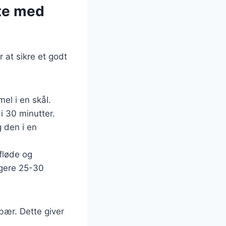
te med
 at sikre et godt
el i en skål.
i 30 minutter.
g den i en
fløde og
igere 25-30
bær. Dette giver