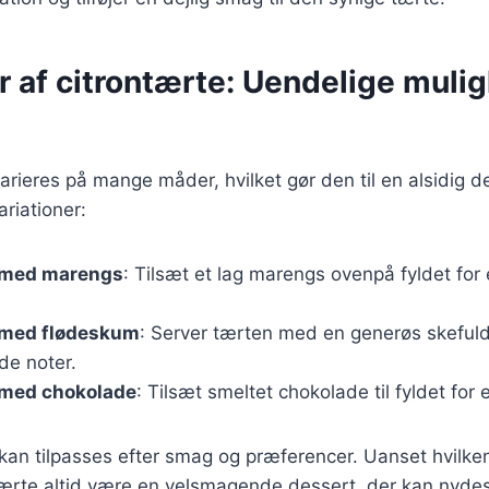
r af citrontærte: Uendelige mulig
arieres på mange måder, hvilket gør den til en alsidig d
riationer:
 med marengs
: Tilsæt et lag marengs ovenpå fyldet for 
 med flødeskum
: Server tærten med en generøs skeful
de noter.
 med chokolade
: Tilsæt smeltet chokolade til fyldet for
 kan tilpasses efter smag og præferencer. Uanset hvilke
ntærte altid være en velsmagende dessert, der kan nydes 