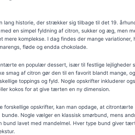
 lang historie, der strækker sig tilbage til det 19. århu
 med en simpel fyldning af citron, sukker og æg, men m
et mere komplekse. I dag findes der mange variationer,
marengs, fløde og endda chokolade.
ontærte en populær dessert, især til festlige lejlighede
ske smag af citron gør den til en favorit blandt mange, o
skellige toppings og fyld. Nogle opskrifter inkluderer og
ler kokos for at give tærten en ny dimension.
 forskellige opskrifter, kan man opdage, at citrontært
e bunde. Nogle vælger en klassisk smørbund, mens and
en bund lavet med mandelmel. Hver type bund giver tær
ekstur.