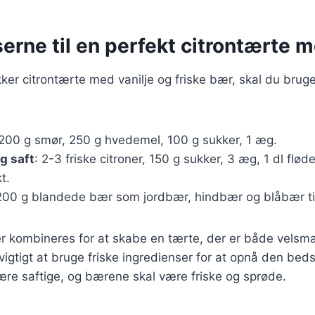
erne til en perfekt citrontærte m
kker citrontærte med vanilje og friske bær, skal du brug
 200 g smør, 250 g hvedemel, 100 g sukker, 1 æg.
g saft
: 2-3 friske citroner, 150 g sukker, 3 æg, 1 dl flød
t.
200 g blandede bær som jordbær, hindbær og blåbær til
er kombineres for at skabe en tærte, der er både velsm
r vigtigt at bruge friske ingredienser for at opnå den be
ære saftige, og bærene skal være friske og sprøde.