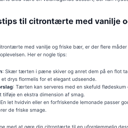
tips til citrontærte med vanilje o
itrontærte med vanilje og friske bær, er der flere måder
oplevelsen. Her er nogle tips:
n
: Skær tærten i pæne skiver og anret dem på en flot t
 et drys flormelis for et elegant udseende.
orslag
: Tærten kan serveres med en skefuld flødeskum e
at tilføje en ekstra dimension af smag.
 En let hvidvin eller en forfriskende lemonade passer god
er de friske smage.
ælpe med at gøre din citrontærte til en uforglemmelig des