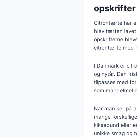
opskrifter
Citrontærte har en
blev tærten lavet
opskrifterne blev
citrontærte med 
I Danmark er citr
og nytår. Den fri
tilpasses med for
som mandelmel el
Når man ser på de
mange forskellig
kiksebund eller 
unikke smag og t