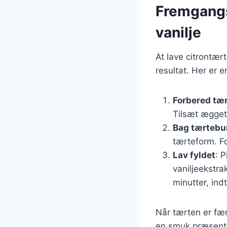
Fremgangs
vanilje
At lave citrontær
resultat. Her er
Forbered tæ
Tilsæt ægget 
Bag tærteb
tærteform. Fo
Lav fyldet
: 
vaniljeekstra
minutter, indt
Når tærten er fær
en smuk præsentat