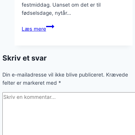
festmiddag. Uanset om det er til
fødselsdage, nytår…
Citrontærte
Læs mere
til
fest:
dekoreret
Skriv et svar
og
indbydende
Din e-mailadresse vil ikke blive publiceret.
Krævede
felter er markeret med
*