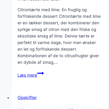
Citrontærte med lime: En frugtig og
forfriskende dessert Citrontærte med lime
er en lækker dessert, der kombinerer den
syrlige smag af citron med den friske og
eksotiske smag af lime. Denne tærte er
perfekt til varme dage, hvor man ønsker
en let og forfriskende dessert.
Kombinationen af de to citrusfrugter giver
en dybde af smag,…
Citrontærte
Læs mere
med
lime
for
Opskrifter
en
frugtig