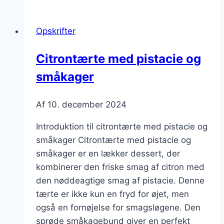
kiksebund
for
Opskrifter
ekstra
crunch
Citrontærte med pistacie og
småkager
Af
10. december 2024
Introduktion til citrontærte med pistacie og
småkager Citrontærte med pistacie og
småkager er en lækker dessert, der
kombinerer den friske smag af citron med
den nøddeagtige smag af pistacie. Denne
tærte er ikke kun en fryd for øjet, men
også en fornøjelse for smagsløgene. Den
sprøde småkagebund giver en perfekt