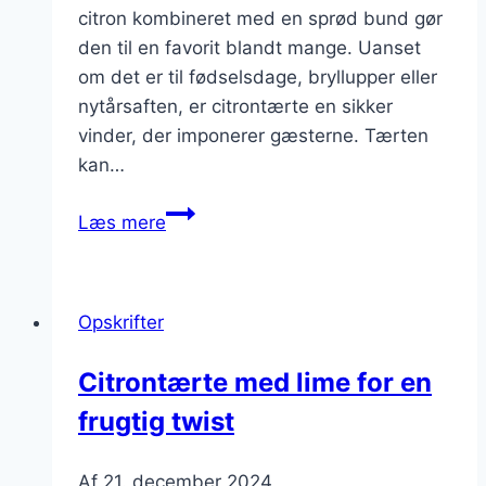
citron kombineret med en sprød bund gør
den til en favorit blandt mange. Uanset
om det er til fødselsdage, bryllupper eller
nytårsaften, er citrontærte en sikker
vinder, der imponerer gæsterne. Tærten
kan…
Citrontærte
Læs mere
til
festligheder
der
Opskrifter
imponerer
Citrontærte med lime for en
frugtig twist
Af
21. december 2024