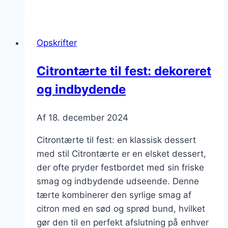
opskrift
med
appelsin
Opskrifter
og
citronfromage
Citrontærte til fest: dekoreret
og indbydende
Af
18. december 2024
Citrontærte til fest: en klassisk dessert
med stil Citrontærte er en elsket dessert,
der ofte pryder festbordet med sin friske
smag og indbydende udseende. Denne
tærte kombinerer den syrlige smag af
citron med en sød og sprød bund, hvilket
gør den til en perfekt afslutning på enhver