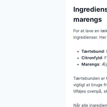
Ingrediens
marengs
For at lave en l
ingredienser. Her
Tærtebund
:
Citronfyld
: 
Marengs
: Æ
Tærtebunden er ty
vigtigt at bruge 
tilføjes ovenpå, sk
Når alle ingredie