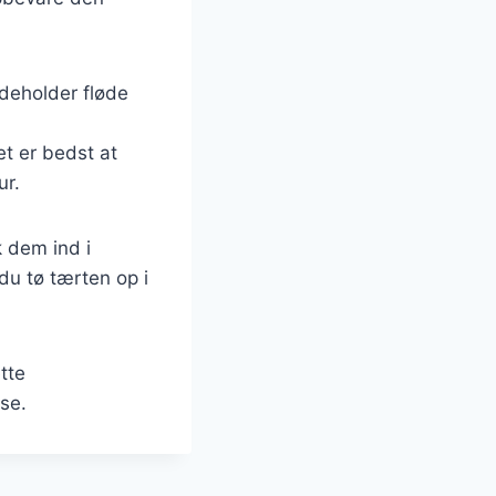
ndeholder fløde
et er bedst at
ur.
k dem ind i
 du tø tærten op i
tte
se.