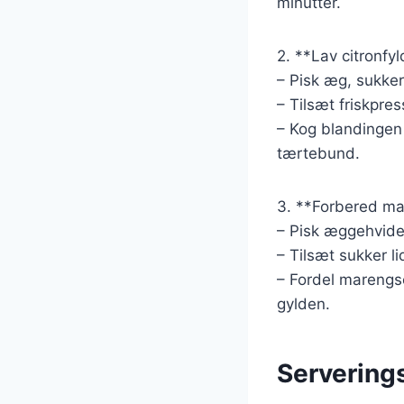
minutter.
2. **Lav citronfyl
– Pisk æg, sukker
– Tilsæt friskpres
– Kog blandingen 
tærtebund.
3. **Forbered m
– Pisk æggehvider
– Tilsæt sukker l
– Fordel marengse
gylden.
Serverings