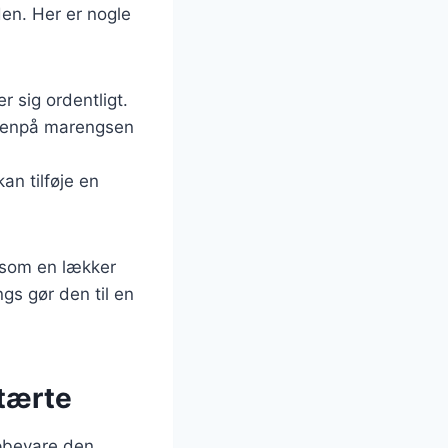
den. Her er nogle
r sig ordentligt.
ovenpå marengsen
n tilføje en
r som en lækker
s gør den til en
ntærte
 opbevare den