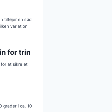
 tilføjer en sød
lken variation
 for trin
or at sikre et
 grader i ca. 10