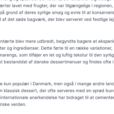
ærter lavet med frugter, der var tilgængelige i regionen,
på grund af deres syrlige smag og evne til at konserver
l af det søde bagværk, der blev serveret ved festlige le
trontærte blev mere udbredt, begyndte bagere at ekspe
fter og ingredienser. Dette førte til en række variationer
rengs, som tilføjer en let og luftig tekstur til den syrlig
st bestanddel af danske dessertmenuer og findes ofte i
ke kun populær i Danmark, men også i mange andre lande
 en klassisk dessert, der ofte serveres med en sprød bun
 internationale anerkendelse har bidraget til at cemente
ariske verden.