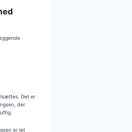
 med
læggende
ilsættes. Det er
engsen, der
uftig.
gsen er let