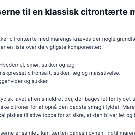
erne til en klassisk citrontærte
ækker citrontærte med marengs kræves der nogle grund
 er en liste over de vigtigste komponenter:
 Hvedemel, smør, sukker og æg.
Friskpresset citronsaft, sukker, æg og majsstivelse.
ggehvider og sukker.
pisk lavet af en smuldret dej, der bages let før fyldet t
friske citroner for at opnå den bedste smag i fyldet. Mar
al piskes til stive toppe for at sikre, at den bliver let og l
nserne er samlet, kan tærten bages i ovnen, indtil maren