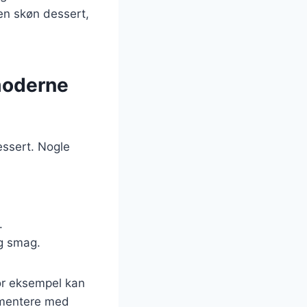
 en skøn dessert,
 moderne
essert. Nogle
.
og smag.
For eksempel kan
rimentere med