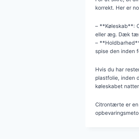
korrekt. Her er no
– **Køleskab**: C
eller æg. Dæk tær
– **Holdbarhed**:
spise den inden 
Hvis du har reste
plastfolie, inden 
køleskabet natten
Citrontærte er e
opbevaringsmetod