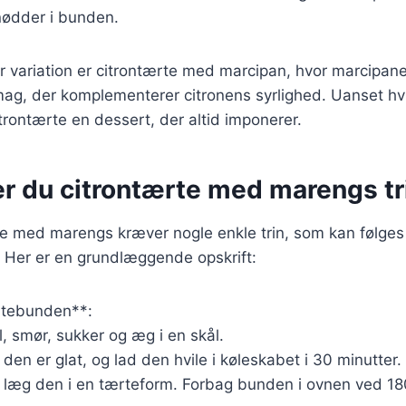
 nødder i bunden.
variation er citrontærte med marcipan, hvor marcipanen
ag, der komplementerer citronens syrlighed. Uanset hvi
trontærte en dessert, der altid imponerer.
r du citrontærte med marengs trin
te med marengs kræver nogle enkle trin, som kan følges f
t. Her er en grundlæggende opskrift:
rtebunden**:
 smør, sukker og æg i en skål.
l den er glat, og lad den hvile i køleskabet i 30 minutter.
 læg den i en tærteform. Forbag bunden i ovnen ved 180