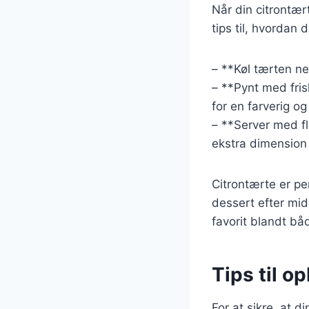
Når din citrontær
tips til, hvorda
– **Køl tærten ne
– **Pynt med fri
for en farverig o
– **Server med fl
ekstra dimension 
Citrontærte er per
dessert efter mi
favorit blandt bå
Tips til o
For at sikre, at d