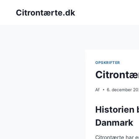
Fortsæt
Citrontærte.dk
til
indhold
OPSKRIFTER
Citrontæ
Af
6. december 2
Historien 
Danmark
Citrontærte har e