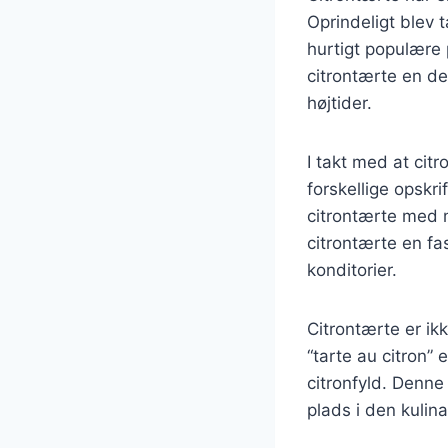
Oprindeligt blev t
hurtigt populære 
citrontærte en de
højtider.
I takt med at ci
forskellige opskri
citrontærte med ma
citrontærte en fa
konditorier.
Citrontærte er ik
“tarte au citron”
citronfyld. Denne
plads i den kulin