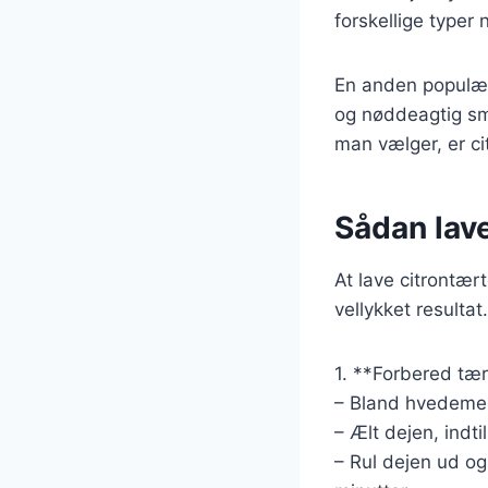
forskellige typer
En anden populær 
og nøddeagtig sm
man vælger, er ci
Sådan lave
At lave citrontær
vellykket resulta
1. **Forbered tæ
– Bland hvedemel,
– Ælt dejen, indti
– Rul dejen ud og