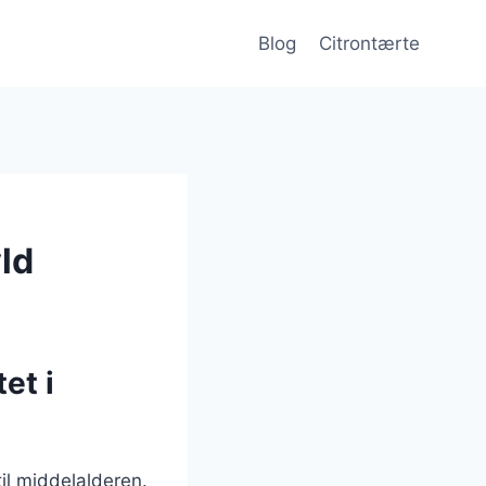
Blog
Citrontærte
ld
et i
il middelalderen.