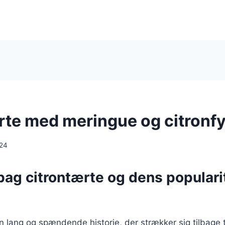
rte med meringue og citronfy
024
bag citrontærte og dens popularit
n lang og spændende historie, der strækker sig tilbage t