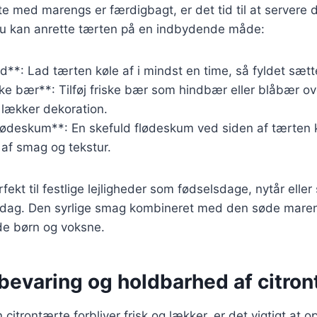
te med marengs er færdigbagt, er det tid til at servere 
n du kan anrette tærten på en indbydende måde:
d**: Lad tærten køle af i mindst en time, så fyldet sætte
ske bær**: Tilføj friske bær som hindbær eller blåbær 
g lækker dekoration.
ødeskum**: En skefuld flødeskum ved siden af tærten ka
af smag og tekstur.
fekt til festlige lejligheder som fødselsdage, nytår elle
ddag. Den syrlige smag kombineret med den søde mareng
de børn og voksne.
pbevaring og holdbarhed af citro
in citrontærte forbliver frisk og lækker, er det vigtigt at