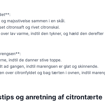
det**:
 og majsstivelse sammen i en skål.
set citronsaft og rivet citronskal.
over lav varme, indtil den tykner, og hæld den derefter
arengsen**:
ne, indtil de danner stive toppe.
idt ad gangen, indtil marengsen er glat og skinnende.
n over citronfyldet og bag tærten i ovnen, indtil mareng
tips og anretning af citrontærte