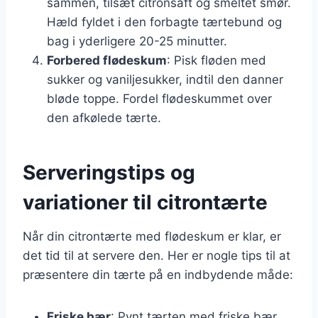
sammen, tilsæt citronsaft og smeltet smør.
Hæld fyldet i den forbagte tærtebund og
bag i yderligere 20-25 minutter.
Forbered flødeskum
: Pisk fløden med
sukker og vaniljesukker, indtil den danner
bløde toppe. Fordel flødeskummet over
den afkølede tærte.
Serveringstips og
variationer til citrontærte
Når din citrontærte med flødeskum er klar, er
det tid til at servere den. Her er nogle tips til at
præsentere din tærte på en indbydende måde:
Friske bær
: Pynt tærten med friske bær