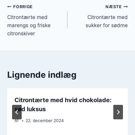
Indlægsnavigation
FORRIGE
NÆSTE
Citrontærte med
Citrontærte med
marengs og friske
sukker for sødme
citronskiver
Lignende indlæg
Citrontærte med hvid chokolade:
sød luksus
Af
22. december 2024