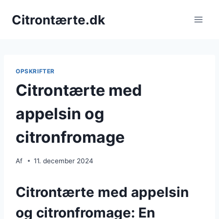
Fortsæt
Citrontærte.dk
til
indhold
OPSKRIFTER
Citrontærte med
appelsin og
citronfromage
Af
11. december 2024
Citrontærte med appelsin
og citronfromage: En