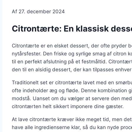
Af
27. december 2024
Citrontærte: En klassisk desse
Citrontærte er en elsket dessert, der ofte pryder bo
nytårsfester. Den friske og syrlige smag af citro
til en perfekt afslutning på et festmåltid. Citront
den til en alsidig dessert, der kan tilpasses enhve
Traditionelt set er citrontærte lavet med en smørb
ofte indeholder æg og fløde. Denne kombination gi
modstå. Uanset om du vælger at servere den med f
citrontærten helt sikkert imponere dine gæster.
At lave citrontærte kræver ikke meget tid, men det 
have alle ingredienserne klar, så du kan nyde proc