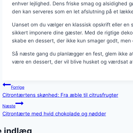
enhver lejlighed. Dens friske smag og alsidighed gør
den kan serveres som en let afslutning på et lække
Uanset om du vælger en klassisk opskrift eller en 
sikkert imponere dine gæster. Med de rigtige dek
skabe en dessert, der ikke kun smager godt, men o
Så næste gang du planlægger en fest, glem ikke at
være en dessert, der vil blive husket og værdsat af
Indlægsnavigation
Forrige
Citrontærtens skønhed: Fra æble til citrusfrugter
Næste
Citrontærte med hvid chokolade og nødder
e indlæg