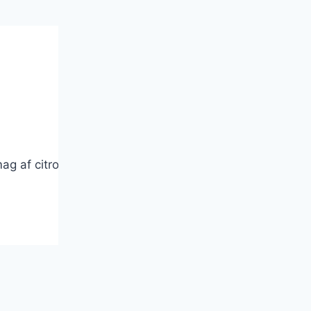
ag af citron med en sød og cremet fyldning. Denne tærte