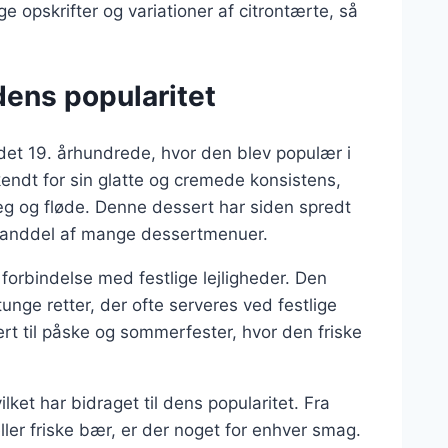
ige opskrifter og variationer af citrontærte, så
dens popularitet
l det 19. århundrede, hvor den blev populær i
 kendt for sin glatte og cremede konsistens,
æg og fløde. Denne dessert har siden spredt
estanddel af mange dessertmenuer.
 forbindelse med festlige lejligheder. Den
tunge retter, der ofte serveres ved festlige
rt til påske og sommerfester, hvor den friske
ket har bidraget til dens popularitet. Fra
ller friske bær, er der noget for enhver smag.