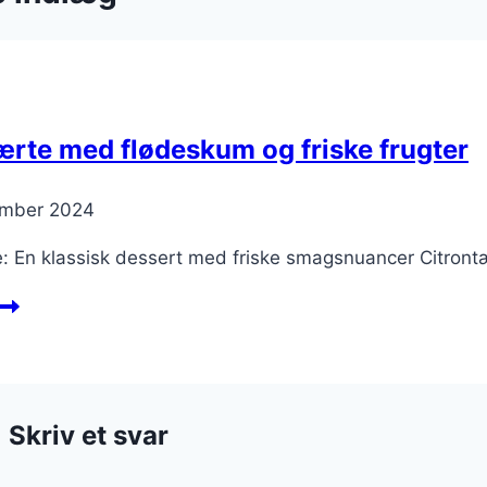
ærte med flødeskum og friske frugter
ember 2024
: En klassisk dessert med friske smagsnuancer Citrontæ
itrontærte
med
lødeskum
g
riske
Skriv et svar
rugter