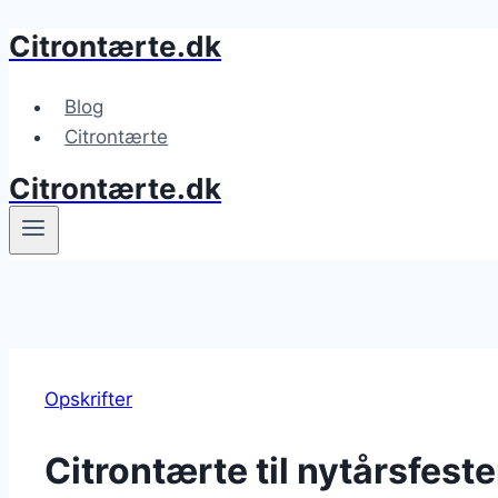
Citrontærte.dk
Fortsæt
til
indhold
Blog
Citrontærte
Citrontærte.dk
Opskrifter
Citrontærte til nytårsfest